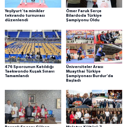
Yeşilyurt'ta minikler
Ömer Faruk Serçe
tekvando turnuvası
Bilardoda Türkiye
düzenlendi
Şampiyonu Oldu
476 Sporcunun Katıldığı
Üniversiteler Arası
Taekwondo Kuşak Sınavı
Muaythai Türkiye
Tamamlandı
Şampiyonası Burdur’da
Başladı