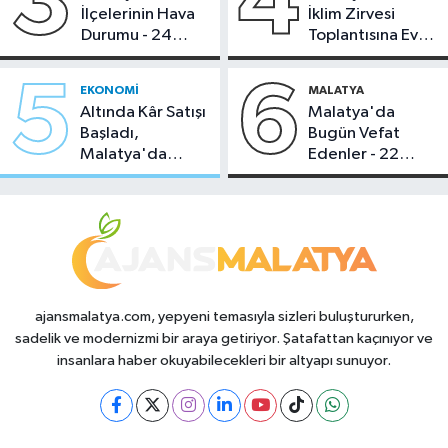
3
4
İlçelerinin Hava
İklim Zirvesi
Durumu - 24
Toplantısına Ev
Temmuz 2026
Sahipliği Yaptı
5
6
EKONOMI
MALATYA
Altında Kâr Satışı
Malatya'da
Başladı,
Bugün Vefat
Malatya'da
Edenler - 22
Makas Ne
Temmuz 2026
Durumda?
ajansmalatya.com, yepyeni temasıyla sizleri buluştururken,
sadelik ve modernizmi bir araya getiriyor. Şatafattan kaçınıyor ve
insanlara haber okuyabilecekleri bir altyapı sunuyor.