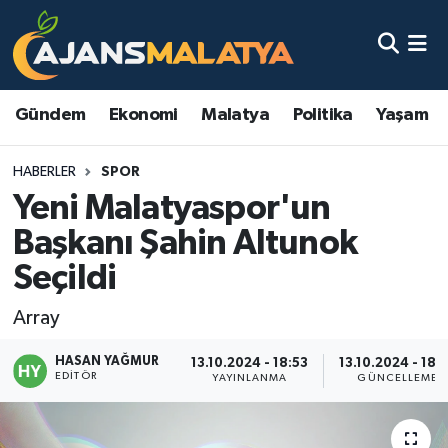
Asayiş
Malatya Nöbetçi Eczaneler
Gündem
Ekonomi
Malatya
Politika
Yaşam
Dünya
Malatya Hava Durumu
HABERLER
SPOR
Eğitim
Malatya Namaz Vakitleri
Yeni Malatyaspor'un
Ekonomi
Malatya Trafik Yoğunluk Haritası
Başkanı Şahin Altunok
Seçildi
Gündem
TFF 3.Lig 2.Grup Puan Durumu ve Fikstür
Array
Kadın
Tüm Manşetler
HASAN YAĞMUR
13.10.2024 - 18:53
13.10.2024 - 18:
EDITÖR
Kültür & Sanat
Son Dakika Haberleri
YAYINLANMA
GÜNCELLEME
Magazin
Haber Arşivi