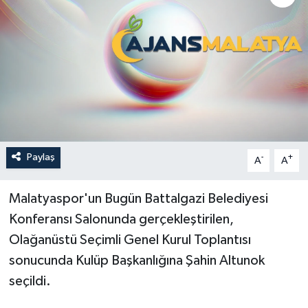
Politika
Sağlık
Spor
Teknoloji
Paylaş
-
+
A
A
Yaşam
Malatyaspor'un Bugün Battalgazi Belediyesi
Konferansı Salonunda gerçekleştirilen,
Olağanüstü Seçimli Genel Kurul Toplantısı
sonucunda Kulüp Başkanlığına Şahin Altunok
seçildi.