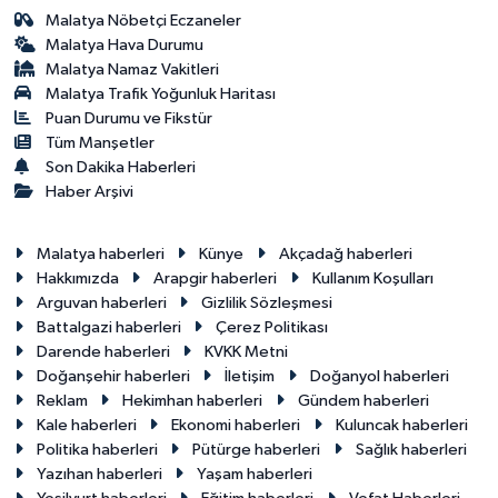
Malatya Nöbetçi Eczaneler
Malatya Hava Durumu
Malatya Namaz Vakitleri
Malatya Trafik Yoğunluk Haritası
Puan Durumu ve Fikstür
Tüm Manşetler
Son Dakika Haberleri
Haber Arşivi
Malatya haberleri
Künye
Akçadağ haberleri
Hakkımızda
Arapgir haberleri
Kullanım Koşulları
Arguvan haberleri
Gizlilik Sözleşmesi
Battalgazi haberleri
Çerez Politikası
Darende haberleri
KVKK Metni
Doğanşehir haberleri
İletişim
Doğanyol haberleri
Reklam
Hekimhan haberleri
Gündem haberleri
Kale haberleri
Ekonomi haberleri
Kuluncak haberleri
Politika haberleri
Pütürge haberleri
Sağlık haberleri
Yazıhan haberleri
Yaşam haberleri