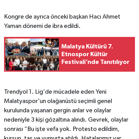
Kongre de ayrıca önceki başkan Hacı Ahmet
Yaman dönemi de ibra edildi.
Malatya Kültürü 7.
Etnospor Kültür
Festivali’nde Tanıtılıyor
Trendyol 1. Lig'de mücadele eden Yeni
Malatyaspor'un olağanüstü seçimli genel
kurulunda yaşanan gergin anlar ve olaylar
nedeniyle 3 kişi gözaltına alındı. Gevrek, olaylar
sonrası “Bu işte vefa yok. Protesto edildim,
kurşun, taş ve yumurta atıldı. Hatalarımız var,