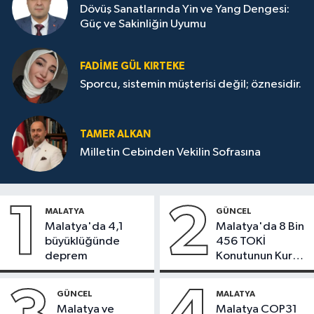
Dövüş Sanatlarında Yin ve Yang Dengesi:
Güç ve Sakinliğin Uyumu
FADIME GÜL KIRTEKE
Sporcu, sistemin müşterisi değil; öznesidir.
TAMER ALKAN
Milletin Cebinden Vekilin Sofrasına
1
2
MALATYA
GÜNCEL
Malatya'da 4,1
Malatya'da 8 Bin
büyüklüğünde
456 TOKİ
deprem
Konutunun Kurası
Bugün Çekiliyor
GÜNCEL
MALATYA
Malatya ve
Malatya COP31