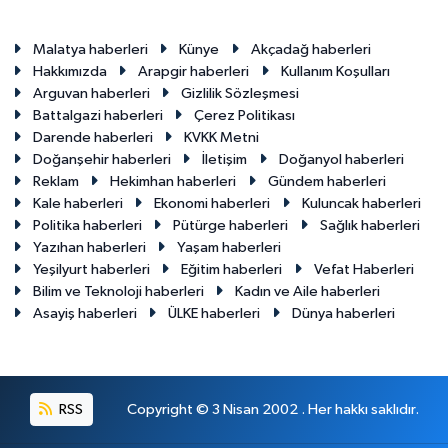
Malatya haberleri
Künye
Akçadağ haberleri
Hakkımızda
Arapgir haberleri
Kullanım Koşulları
Arguvan haberleri
Gizlilik Sözleşmesi
Battalgazi haberleri
Çerez Politikası
Darende haberleri
KVKK Metni
Doğanşehir haberleri
İletişim
Doğanyol haberleri
Reklam
Hekimhan haberleri
Gündem haberleri
Kale haberleri
Ekonomi haberleri
Kuluncak haberleri
Politika haberleri
Pütürge haberleri
Sağlık haberleri
Yazıhan haberleri
Yaşam haberleri
Yeşilyurt haberleri
Eğitim haberleri
Vefat Haberleri
Bilim ve Teknoloji haberleri
Kadın ve Aile haberleri
Asayiş haberleri
ÜLKE haberleri
Dünya haberleri
RSS
Copyright © 3 Nisan 2002 . Her hakkı saklıdır.