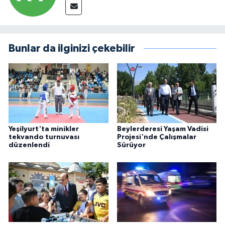
Bunlar da ilginizi çekebilir
Yeşilyurt'ta minikler
Beylerderesi Yaşam Vadisi
tekvando turnuvası
Projesi'nde Çalışmalar
düzenlendi
Sürüyor