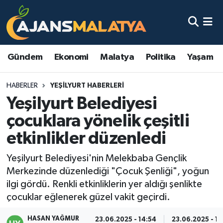
Asayiş
Malatya Nöbetçi Eczaneler
Gündem
Ekonomi
Malatya
Politika
Yaşam
Dünya
Malatya Hava Durumu
HABERLER
YEŞILYURT HABERLERI
Eğitim
Malatya Namaz Vakitleri
Yeşilyurt Belediyesi
Ekonomi
Malatya Trafik Yoğunluk Haritası
çocuklara yönelik çeşitli
etkinlikler düzenledi
Gündem
TFF 3.Lig 2.Grup Puan Durumu ve Fikstür
Yeşilyurt Belediyesi'nin Melekbaba Gençlik
Kadın
Tüm Manşetler
Merkezinde düzenlediği "Çocuk Şenliği", yoğun
ilgi gördü. Renkli etkinliklerin yer aldığı şenlikte
Kültür & Sanat
Son Dakika Haberleri
çocuklar eğlenerek güzel vakit geçirdi.
Magazin
Haber Arşivi
HASAN YAĞMUR
23.06.2025 - 14:54
23.06.2025 - 16