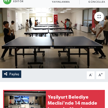
EDITÖR
YAYINLANMA
GÜNCELLEME
Politika
Sağlık
Spor
Teknoloji
Yaşam
Paylaş
-
+
A
A
Yeşilyurt Belediye
Meclisi'nde 14 madde