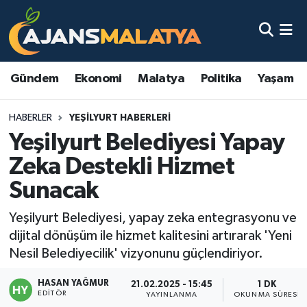
Asayiş
Malatya Nöbetçi Eczaneler
Gündem
Ekonomi
Malatya
Politika
Yaşam
Dünya
Malatya Hava Durumu
HABERLER
YEŞILYURT HABERLERI
Eğitim
Malatya Namaz Vakitleri
Yeşilyurt Belediyesi Yapay
Ekonomi
Malatya Trafik Yoğunluk Haritası
Zeka Destekli Hizmet
Sunacak
Gündem
TFF 3.Lig 2.Grup Puan Durumu ve Fikstür
Yeşilyurt Belediyesi, yapay zeka entegrasyonu ve
Kadın
Tüm Manşetler
dijital dönüşüm ile hizmet kalitesini artırarak 'Yeni
Nesil Belediyecilik' vizyonunu güçlendiriyor.
Kültür & Sanat
Son Dakika Haberleri
HASAN YAĞMUR
21.02.2025 - 15:45
1 DK
EDITÖR
Magazin
Haber Arşivi
YAYINLANMA
OKUNMA SÜRESI