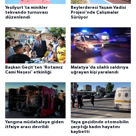
Yeşilyurt'ta minikler
Beylerderesi Yaşam Vadisi
tekvando turnuvası
Projesi'nde Çalışmalar
düzenlendi
Sürüyor
Başkan Geçit'ten 'Rotamız
Malatya'da silahlı saldırıya
Cami Neşesi' etkinliği
uğrayan kişi yaralandı
Yangına müdahaleye giden
Yaya geçidinde otomobilin
itfaiye aracı devrildi
çarptığı kadın hayatını
kaybetti