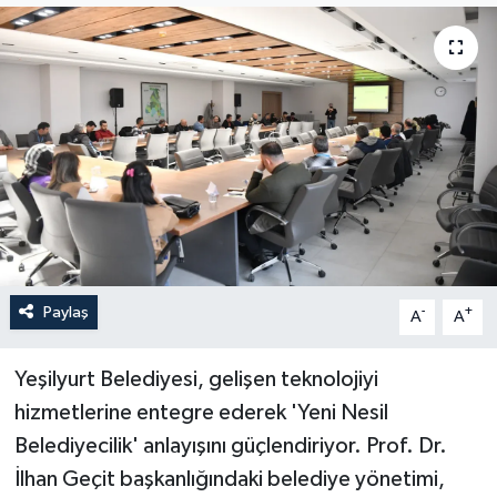
Politika
Sağlık
Spor
Teknoloji
Yaşam
Paylaş
-
+
A
A
Yeşilyurt Belediyesi, gelişen teknolojiyi
hizmetlerine entegre ederek 'Yeni Nesil
Belediyecilik' anlayışını güçlendiriyor. Prof. Dr.
İlhan Geçit başkanlığındaki belediye yönetimi,