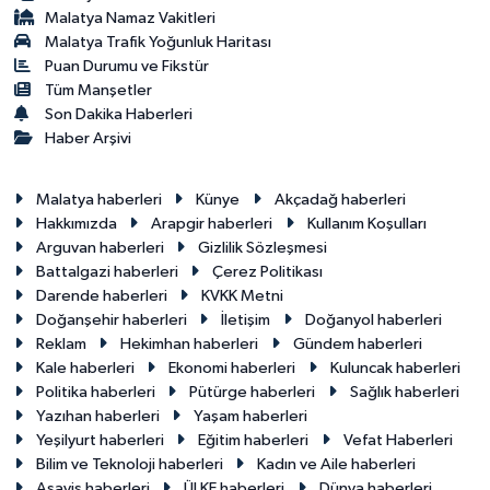
Malatya Namaz Vakitleri
Malatya Trafik Yoğunluk Haritası
Puan Durumu ve Fikstür
Tüm Manşetler
Son Dakika Haberleri
Haber Arşivi
Malatya haberleri
Künye
Akçadağ haberleri
Hakkımızda
Arapgir haberleri
Kullanım Koşulları
Arguvan haberleri
Gizlilik Sözleşmesi
Battalgazi haberleri
Çerez Politikası
Darende haberleri
KVKK Metni
Doğanşehir haberleri
İletişim
Doğanyol haberleri
Reklam
Hekimhan haberleri
Gündem haberleri
Kale haberleri
Ekonomi haberleri
Kuluncak haberleri
Politika haberleri
Pütürge haberleri
Sağlık haberleri
Yazıhan haberleri
Yaşam haberleri
Yeşilyurt haberleri
Eğitim haberleri
Vefat Haberleri
Bilim ve Teknoloji haberleri
Kadın ve Aile haberleri
Asayiş haberleri
ÜLKE haberleri
Dünya haberleri