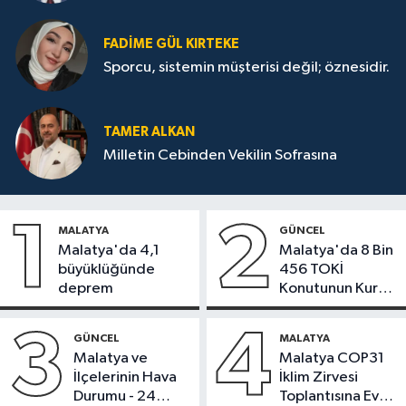
FADIME GÜL KIRTEKE
Sporcu, sistemin müşterisi değil; öznesidir.
TAMER ALKAN
Milletin Cebinden Vekilin Sofrasına
1
2
MALATYA
GÜNCEL
Malatya'da 4,1
Malatya'da 8 Bin
büyüklüğünde
456 TOKİ
deprem
Konutunun Kurası
Bugün Çekiliyor
3
4
GÜNCEL
MALATYA
Malatya ve
Malatya COP31
İlçelerinin Hava
İklim Zirvesi
Durumu - 24
Toplantısına Ev