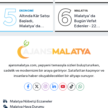
Temmuz 2026
Sahipliği Yaptı
5
6
EKONOMI
MALATYA
Altında Kâr Satışı
Malatya'da
Başladı,
Bugün Vefat
Malatya'da
Edenler - 22
Makas Ne
Temmuz 2026
Durumda?
ajansmalatya.com, yepyeni temasıyla sizleri buluştururken,
sadelik ve modernizmi bir araya getiriyor. Şatafattan kaçınıyor ve
insanlara haber okuyabilecekleri bir altyapı sunuyor.
Malatya Nöbetçi Eczaneler
Malatya Hava Durumu