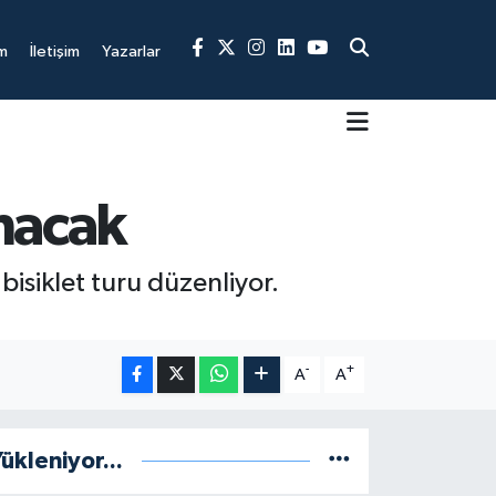
m
İletişim
Yazarlar
anacak
bisiklet turu düzenliyor.
-
+
A
A
ükleniyor...