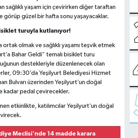
n sağlıklı yaşam için çevirirken diğer taraftan
nde görüp güzel bir hafta sonu yaşayacaklar.
isiklet turuyla kutlanıyor!
a ortak olmak ve sağlıklı yaşamı teşvik etmek
t’a Bahar Geldi” temalı bisiklet turu
luğunun destekleriyle düzenlenecek olan
erler, 09:30’da Yeşilyurt Belediyesi Hizmet
an Bulvarı üzerinden Yeşilyurt’un doğal
ne kadar pedal çevirecekler.
n etkinlikte, katılımcılar Yeşilyurt’un doğal
evirecek.
ediye Meclisi'nde 14 madde karara