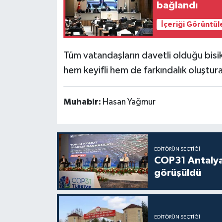
bağlandı
İçeriği Görüntül
Tüm vatandaşların davetli olduğu bisik
hem keyifli hem de farkındalık oluştur
Muhabir:
Hasan Yağmur
EDITÖRÜN SEÇTIĞI
COP31 Antalya
görüşüldü
EDITÖRÜN SEÇTIĞI