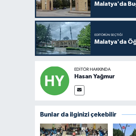
Malatya'da Bu
EDITÖRÜN SEÇTIĞI
Malatya'da Öğ
EDITÖR HAKKINDA
Hasan Yağmur
Bunlar da ilginizi çekebilir