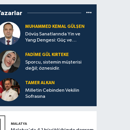
Yazarlar
MUHAMMED KEMAL GÜLŞEN
Dövüş Sanatlarında Yin ve
Yang Dengesi: Güç ve
Sakinliğin Uyumu
FADIME GÜL KIRTEKE
Sporcu, sistemin müşterisi
değil; öznesidir.
TAMER ALKAN
Milletin Cebinden Vekilin
Sofrasına
1
MALATYA