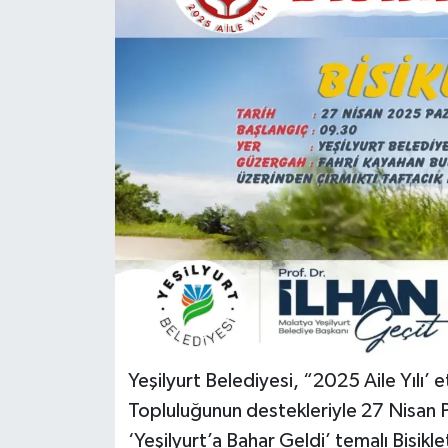
Politika
Sağlık
Spor
Teknoloji
Yaşam
Yeşilyurt Belediyesi, “2025 Aile Yılı’ 
Topluluğunun destekleriyle 27 Nisan 
‘Yeşilyurt’a Bahar Geldi’ temalı Bisikl