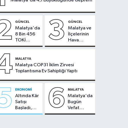
Malatya'da 4,1 büyüklüğünde deprem
2
3
GÜNCEL
GÜNCEL
Malatya'da
Malatya ve
8 Bin 456
İlçelerinin
TOKİ
Hava
Konutunun
Durumu -
Kurası
24
4
Bugün
Temmuz
MALATYA
Çekiliyor
2026
Malatya COP31 İklim Zirvesi
Toplantısına Ev Sahipliği Yaptı
5
6
EKONOMI
MALATYA
Altında Kâr
Malatya'da
Satışı
Bugün
Başladı,
Vefat
Malatya'da
Edenler -
Makas Ne
22 Temmuz
Durumda?
2026