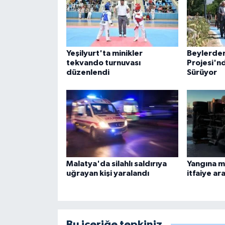
Yeşilyurt'ta minikler
Beylerder
tekvando turnuvası
Projesi'n
düzenlendi
Sürüyor
Malatya'da silahlı saldırıya
Yangına 
uğrayan kişi yaralandı
itfaiye ara
Bu içeriğe tepkiniz