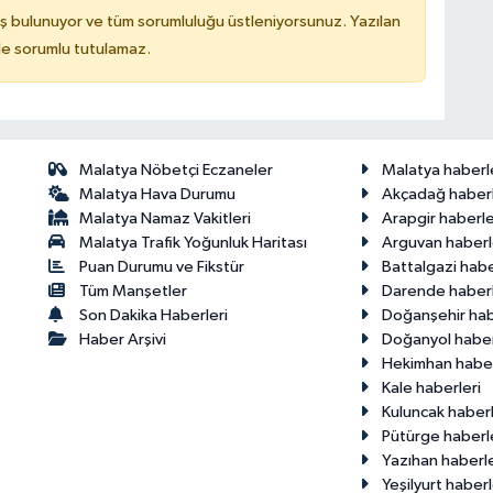
ş bulunuyor ve tüm sorumluluğu üstleniyorsunuz. Yazılan
de sorumlu tutulamaz.
Malatya Nöbetçi Eczaneler
Malatya haberl
Malatya Hava Durumu
Akçadağ haberl
Malatya Namaz Vakitleri
Arapgir haberle
Malatya Trafik Yoğunluk Haritası
Arguvan haberl
Puan Durumu ve Fikstür
Battalgazi habe
Tüm Manşetler
Darende haberl
Son Dakika Haberleri
Doğanşehir hab
Haber Arşivi
Doğanyol haber
Hekimhan haber
Kale haberleri
Kuluncak haberl
Pütürge haberl
Yazıhan haberle
Yeşilyurt haberl