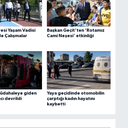
esi Yaşam Vadisi
Başkan Geçit'ten 'Rotamız
de Çalışmalar
Cami Neşesi' etkinliği
müdahaleye giden
Yaya geçidinde otomobilin
cı devrildi
çarptığı kadın hayatını
kaybetti