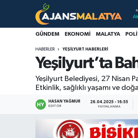
A
Asayiş
Malatya Nöbetçi Eczaneler
GÜNDEM
EKONOMI
MALATYA
POLI
Dünya
Malatya Hava Durumu
HABERLER
YEŞILYURT HABERLERI
Eğitim
Malatya Namaz Vakitleri
Yeşilyurt’ta Ba
Ekonomi
Malatya Trafik Yoğunluk Haritası
Yeşilyurt Belediyesi, 27 Nisan P
Gündem
TFF 3.Lig 2.Grup Puan Durumu ve Fikstür
Etkinlik, sağlıklı yaşamı ve doğa
Kadın
Tüm Manşetler
HASAN YAĞMUR
26.04.2025 - 16:55
EDITÖR
YAYINLANMA
Kültür & Sanat
Son Dakika Haberleri
Magazin
Haber Arşivi