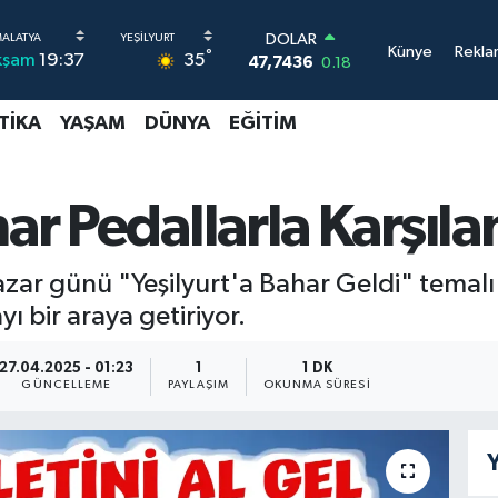
DOLAR
Künye
Rekla
°
35
kşam
19:37
47,7436
0.18
EURO
55,2510
0.32
TIKA
YAŞAM
DÜNYA
EĞITIM
STERLİN
64,4811
0.38
GRAM ALTIN
6660.55
0.03
har Pedallarla Karşıl
BİST100
13.779
-14
BITCOIN
azar günü "Yeşilyurt'a Bahar Geldi" temalı 
64.944,08
-0.18
yı bir araya getiriyor.
27.04.2025 - 01:23
1
1 DK
GÜNCELLEME
PAYLAŞIM
OKUNMA SÜRESI
Y