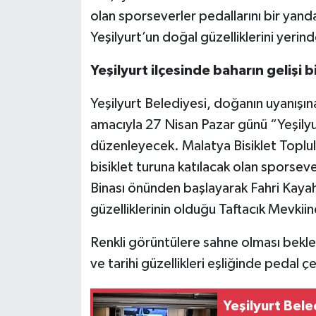
olan sporseverler pedallarını bir yanda
Yeşilyurt’un doğal güzelliklerini yeri
Yeşilyurt ilçesinde baharın gelişi b
Yeşilyurt Belediyesi, doğanın uyanışın
amacıyla 27 Nisan Pazar günü “Yeşilyur
düzenleyecek. Malatya Bisiklet Toplu
bisiklet turuna katılacak olan sporsev
Binası önünden başlayarak Fahri Kayah
güzelliklerinin olduğu Taftacık Mevkii
Renkli görüntülere sahne olması beklene
ve tarihi güzellikleri eşliğinde pedal ç
Yeşilyurt Bel