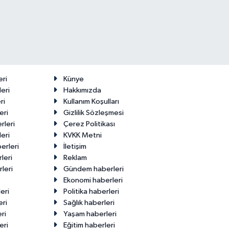
eri
Künye
eri
Hakkımızda
ri
Kullanım Koşulları
eri
Gizlilik Sözleşmesi
rleri
Çerez Politikası
eri
KVKK Metni
erleri
İletişim
leri
Reklam
leri
Gündem haberleri
Ekonomi haberleri
eri
Politika haberleri
eri
Sağlık haberleri
ri
Yaşam haberleri
eri
Eğitim haberleri