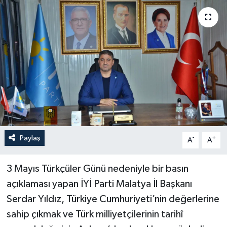
Politika
Sağlık
Spor
Teknoloji
Yaşam
Paylaş
-
+
A
A
3 Mayıs Türkçüler Günü nedeniyle bir basın
açıklaması yapan İYİ Parti Malatya İl Başkanı
Serdar Yıldız, Türkiye Cumhuriyeti’nin değerlerine
sahip çıkmak ve Türk milliyetçilerinin tarihî