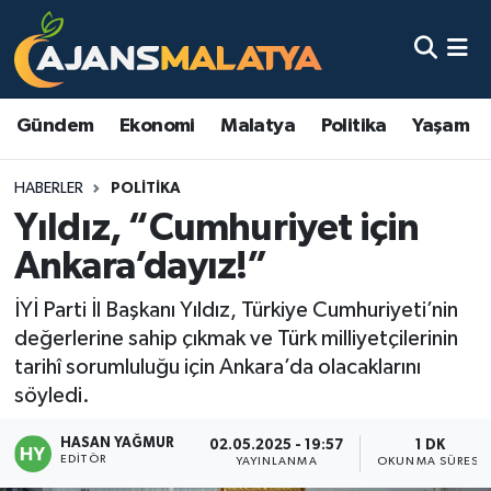
Asayiş
Malatya Nöbetçi Eczaneler
Gündem
Ekonomi
Malatya
Politika
Yaşam
Dünya
Malatya Hava Durumu
HABERLER
POLITIKA
Eğitim
Malatya Namaz Vakitleri
Yıldız, “Cumhuriyet için
Ekonomi
Malatya Trafik Yoğunluk Haritası
Ankara’dayız!”
Gündem
TFF 3.Lig 2.Grup Puan Durumu ve Fikstür
İYİ Parti İl Başkanı Yıldız, Türkiye Cumhuriyeti’nin
değerlerine sahip çıkmak ve Türk milliyetçilerinin
Kadın
Tüm Manşetler
tarihî sorumluluğu için Ankara’da olacaklarını
söyledi.
Kültür & Sanat
Son Dakika Haberleri
HASAN YAĞMUR
02.05.2025 - 19:57
1 DK
EDITÖR
YAYINLANMA
OKUNMA SÜRESI
Magazin
Haber Arşivi