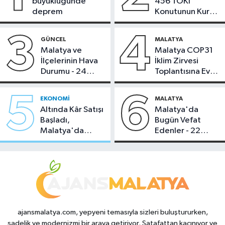
büyüklüğünde
456 TOKİ
deprem
Konutunun Kurası
Bugün Çekiliyor
3
4
GÜNCEL
MALATYA
Malatya ve
Malatya COP31
İlçelerinin Hava
İklim Zirvesi
Durumu - 24
Toplantısına Ev
Temmuz 2026
Sahipliği Yaptı
5
6
EKONOMI
MALATYA
Altında Kâr Satışı
Malatya'da
Başladı,
Bugün Vefat
Malatya'da
Edenler - 22
Makas Ne
Temmuz 2026
Durumda?
ajansmalatya.com, yepyeni temasıyla sizleri buluştururken,
sadelik ve modernizmi bir araya getiriyor. Şatafattan kaçınıyor ve