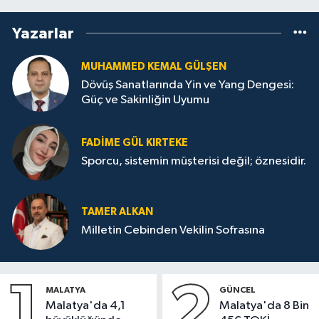
Yazarlar
MUHAMMED KEMAL GÜLŞEN
Dövüş Sanatlarında Yin ve Yang Dengesi:
Güç ve Sakinliğin Uyumu
FADIME GÜL KIRTEKE
Sporcu, sistemin müşterisi değil; öznesidir.
TAMER ALKAN
Milletin Cebinden Vekilin Sofrasına
1
2
MALATYA
GÜNCEL
Malatya'da 4,1
Malatya'da 8 Bin