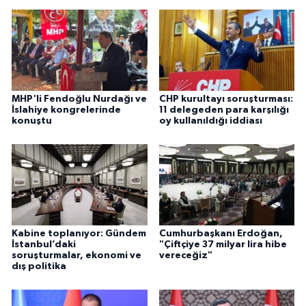
MHP'li Fendoğlu Nurdağı ve
CHP kurultayı soruşturması:
İslahiye kongrelerinde
11 delegeden para karşılığı
konuştu
oy kullanıldığı iddiası
Kabine toplanıyor: Gündem
Cumhurbaşkanı Erdoğan,
İstanbul’daki
"Çiftçiye 37 milyar lira hibe
soruşturmalar, ekonomi ve
vereceğiz"
dış politika