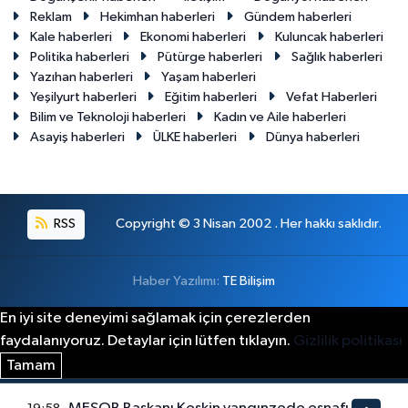
Reklam
Hekimhan haberleri
Gündem haberleri
Kale haberleri
Ekonomi haberleri
Kuluncak haberleri
Politika haberleri
Pütürge haberleri
Sağlık haberleri
Yazıhan haberleri
Yaşam haberleri
Yeşilyurt haberleri
Eğitim haberleri
Vefat Haberleri
Bilim ve Teknoloji haberleri
Kadın ve Aile haberleri
Asayiş haberleri
ÜLKE haberleri
Dünya haberleri
RSS
Copyright © 3 Nisan 2002 . Her hakkı saklıdır.
Haber Yazılımı:
TE Bilişim
En iyi site deneyimi sağlamak için çerezlerden
faydalanıyoruz. Detaylar için lütfen tıklayın.
Gizlilik politikası
Tamam