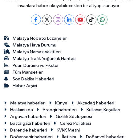
insanlara haber okuyabilecekleri bir altyapı sunuyor.
Malatya Nöbetçi Eczaneler
Malatya Hava Durumu
Malatya Namaz Vakitleri
Malatya Trafik Yoğunluk Haritası
Puan Durumu ve Fikstür
Tüm Manşetler
Son Dakika Haberleri
Haber Arşivi
Malatya haberleri
Künye
Akçadağ haberleri
Hakkımızda
Arapgir haberleri
Kullanım Koşulları
Arguvan haberleri
Gizlilik Sözleşmesi
Battalgazi haberleri
Çerez Politikası
Darende haberleri
KVKK Metni
Doğanşehir haberleri
İletişim
Doğanyol haberleri