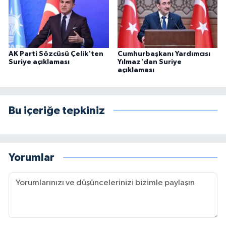
AK Parti Sözcüsü Çelik'ten
Cumhurbaşkanı Yardımcısı
Suriye açıklaması
Yılmaz'dan Suriye
açıklaması
Bu içeriğe tepkiniz
Yorumlar