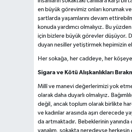
insanların sokaktaki canlılara karşı bi
en büyük görevimiz onları korumak ve
şartlarda yaşamlarını devam ettirebilm
konuda yardımcı olmalıyız. Bu yüzden 
için bizlere büyük görevler düşüyor. 
duyan nesiller yetiştirmek hepimizin el
Her sokağa, her caddeye, her köşeye h
Sigara ve Kötü Alışkanlıkları Bırakm
Millî ve manevi değerlerimizi yok etme
olarak daha duyarlı olmalıyız. Bağımlıl
değil, ancak toplum olarak birlikte ha
ve kadınlar arasında aşırı derecede ya
da artmaktadır. Bebeklerinin yanında 
yanalım, sokakta neredeyse herkesin 