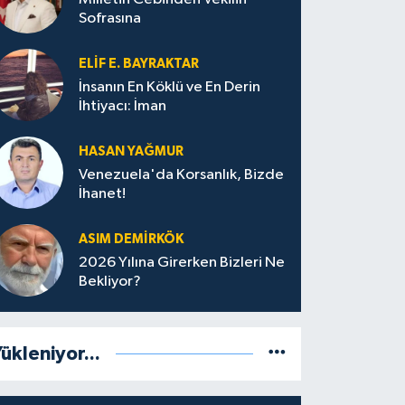
Sofrasına
ELIF E. BAYRAKTAR
İnsanın En Köklü ve En Derin
İhtiyacı: İman
HASAN YAĞMUR
Venezuela'da Korsanlık, Bizde
İhanet!
ASIM DEMIRKÖK
2026 Yılına Girerken Bizleri Ne
Bekliyor?
ükleniyor...