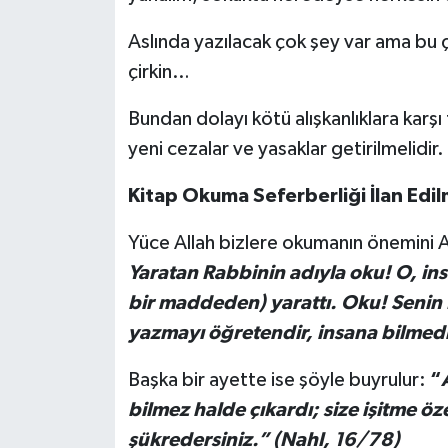
Aslında yazılacak çok şey var ama bu çi
çirkin…
Bundan dolayı kötü alışkanlıklara karşı 
yeni cezalar ve yasaklar getirilmelidir.
Kitap Okuma Seferberliği İlan Edil
Yüce Allah bizlere okumanın önemini A
Yaratan Rabbinin adıyla oku! O, in
bir maddeden) yarattı. Oku! Senin 
yazmayı öğretendir, insana bilmedi
Başka bir ayette ise şöyle buyrulur:
“
bilmez halde çıkardı; size işitme öz
şükredersiniz.” (Nahl, 16/78)