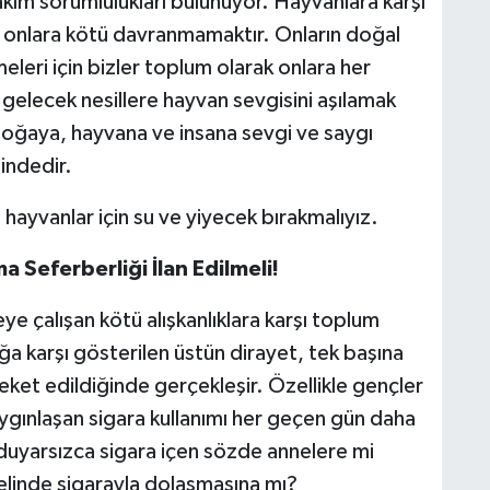
rtakım sorumlulukları bulunuyor. Hayvanlara karşı
 onlara kötü davranmamaktır. Onların doğal
eleri için bizler toplum olarak onlara her
gelecek nesillere hayvan sevgisini aşılamak
Doğaya, hayvana ve insana sevgi ve saygı
indedir.
ayvanlar için su ve yiyecek bırakmalıyız.
a Seferberliği İlan Edilmeli!
ye çalışan kötü alışkanlıklara karşı toplum
ığa karşı gösterilen üstün dirayet, tek başına
reket edildiğinde gerçekleşir. Özellikle gençler
ygınlaşan sigara kullanımı her geçen gün daha
duyarsızca sigara içen sözde annelere mi
elinde sigarayla dolaşmasına mı?