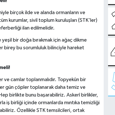
eli!
yle birçok ilde ve alanda ormanların ve
üm kurumlar, sivil toplum kuruluşları (STK'ler)
rberliği ilan edilmelidir.
e yeşil bir doğa bırakmak için ağaç dikme
her birey bu sorumluluk bilinciyle hareket
meli!
er ve camlar toplanmalıdır. Topyekûn bir
 her gün çöpler toplanarak daha temiz ve
ep birlikte bunu başarabiliriz. Askerî birlikler,
la iş birliği içinde ormanlarda mıntıka temizliği
iliriz. Özellikle STK temsilcileri, ortak