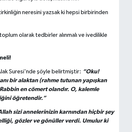
rkinliğin neresini yazsak ki hepsi birbirinden
toplum olarak tedbirler alınmalı ve ivedilikle
meli!
lak Suresi'nde şöyle belirtmiştir:
“Oku!
sanı bir alaktan (rahme tutunan yapışkan
Rabbin en cömert olandır. O, kalemle
ğini öğretendir.”
A
llah sizi annelerinizin karnından hiçbir şey
elliği, gözler ve gönüller verdi. Umulur ki