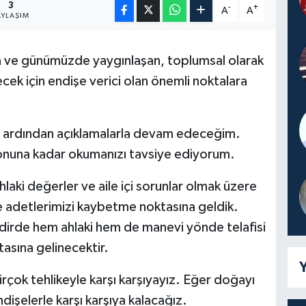
3
-
+
A
A
AYLAŞIM
da ve günümüzde yaygınlaşan, toplumsal olarak
cek için endişe verici olan önemli noktalara
ıp ardından açıklamalarla devam edeceğim.
 sonuna kadar okumanızı tavsiye ediyorum.
laki değerler ve aile içi sorunlar olmak üzere
e adetlerimizi kaybetme noktasına geldik.
takdirde hem ahlaki hem de manevi yönde telafisi
sına gelinecektir.
Y
çok tehlikeyle karşı karşıyayız. Eğer doğayı
şelerle karşı karşıya kalacağız.