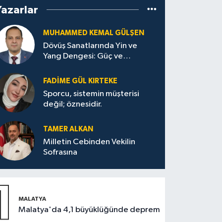
Yazarlar
MUHAMMED KEMAL GÜLŞEN
Dövüş Sanatlarında Yin ve
Yang Dengesi: Güç ve
Sakinliğin Uyumu
FADIME GÜL KIRTEKE
Sporcu, sistemin müşterisi
değil; öznesidir.
TAMER ALKAN
Milletin Cebinden Vekilin
Sofrasına
1
MALATYA
Malatya'da 4,1 büyüklüğünde deprem