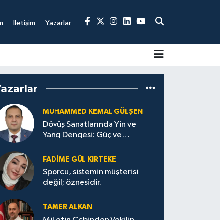
m
İletişim
Yazarlar
Yazarlar
MUHAMMED KEMAL GÜLŞEN
Dövüş Sanatlarında Yin ve
Yang Dengesi: Güç ve
Sakinliğin Uyumu
FADIME GÜL KIRTEKE
Sporcu, sistemin müşterisi
değil; öznesidir.
TAMER ALKAN
Milletin Cebinden Vekilin