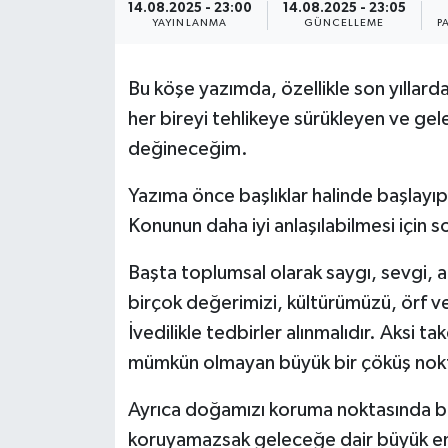
14.08.2025 - 23:00
14.08.2025 - 23:05
YAYINLANMA
GÜNCELLEME
P
Politika
Sağlık
Bu köşe yazımda, özellikle son yıllar
her bireyi tehlikeye sürükleyen ve gele
Spor
değineceğim.
Teknoloji
Yazıma önce başlıklar halinde başlay
Konunun daha iyi anlaşılabilmesi için
Yaşam
Başta toplumsal olarak saygı, sevgi, ah
birçok değerimizi, kültürümüzü, örf v
İvedilikle tedbirler alınmalıdır. Aksi 
mümkün olmayan büyük bir çöküş nokta
Ayrıca doğamızı koruma noktasında bir
koruyamazsak geleceğe dair büyük endi