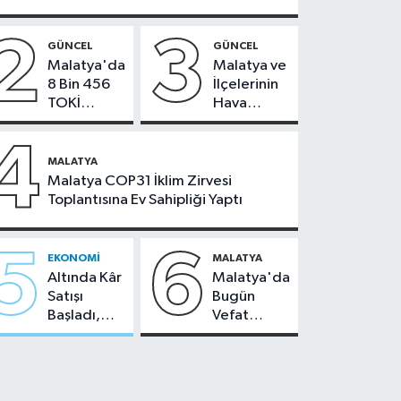
2
3
GÜNCEL
GÜNCEL
Malatya'da
Malatya ve
8 Bin 456
İlçelerinin
TOKİ
Hava
Konutunun
Durumu -
Kurası
24
4
Bugün
Temmuz
MALATYA
Çekiliyor
2026
Malatya COP31 İklim Zirvesi
Toplantısına Ev Sahipliği Yaptı
5
6
EKONOMI
MALATYA
Altında Kâr
Malatya'da
Satışı
Bugün
Başladı,
Vefat
Malatya'da
Edenler -
Makas Ne
22 Temmuz
Durumda?
2026