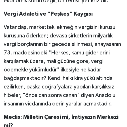
ekonomik sorun değil, bir temsiliyet krizidir.
​Vergi Adaleti ve "Peşkeş" Kaygısı
​Vatandaş, marketteki ekmeğin vergisini kuruşu
kuruşuna öderken; devasa şirketlerin milyarlık
vergi borçlarının bir gecede silinmesi, anayasanın
73. maddesindeki "Herkes, kamu giderlerini
karşılamak üzere, malî gücüne göre, vergi
ödemekle yükümlüdür" ilkesiyle ne kadar
bağdaşmaktadır? Kendi halkı kira yükü altında
ezilirken, başka coğrafyalara yapılan karşılıksız
hibeler, "önce can sonra canan" diyen Anadolu
insanının vicdanında derin yaralar açmaktadır.
​Meclis: Milletin Çaresi mi, İmtiyazın Merkezi
mi?