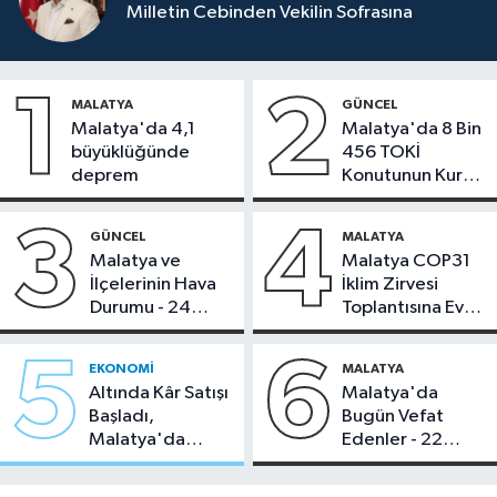
Milletin Cebinden Vekilin Sofrasına
1
2
MALATYA
GÜNCEL
Malatya'da 4,1
Malatya'da 8 Bin
büyüklüğünde
456 TOKİ
deprem
Konutunun Kurası
Bugün Çekiliyor
3
4
GÜNCEL
MALATYA
Malatya ve
Malatya COP31
İlçelerinin Hava
İklim Zirvesi
Durumu - 24
Toplantısına Ev
Temmuz 2026
Sahipliği Yaptı
5
6
EKONOMI
MALATYA
Altında Kâr Satışı
Malatya'da
Başladı,
Bugün Vefat
Malatya'da
Edenler - 22
Makas Ne
Temmuz 2026
Durumda?