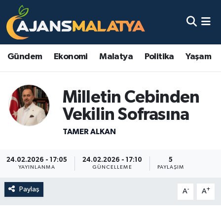
Asayiş
Malatya Nöbetçi Eczaneler
Gündem
Ekonomi
Malatya
Politika
Yaşam
Dünya
Malatya Hava Durumu
Eğitim
Malatya Namaz Vakitleri
Milletin Cebinden
Vekilin Sofrasına
Ekonomi
Malatya Trafik Yoğunluk Haritası
TAMER ALKAN
Gündem
TFF 3.Lig 2.Grup Puan Durumu ve Fikstür
24.02.2026 - 17:05
24.02.2026 - 17:10
5
Kadın
Tüm Manşetler
YAYINLANMA
GÜNCELLEME
PAYLAŞIM
Kültür & Sanat
Son Dakika Haberleri
Paylaş
-
+
A
A
Magazin
Haber Arşivi