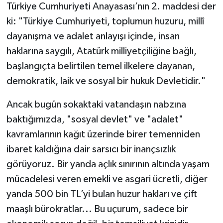
​Türkiye Cumhuriyeti Anayasası’nın 2. maddesi der
Politika
ki: "Türkiye Cumhuriyeti, toplumun huzuru, millî
dayanışma ve adalet anlayışı içinde, insan
Sağlık
haklarına saygılı, Atatürk milliyetçiliğine bağlı,
başlangıçta belirtilen temel ilkelere dayanan,
Spor
demokratik, laik ve sosyal bir hukuk Devletidir."
Teknoloji
​Ancak bugün sokaktaki vatandaşın nabzına
baktığımızda, "sosyal devlet" ve "adalet"
Yaşam
kavramlarının kağıt üzerinde birer temenniden
ibaret kaldığına dair sarsıcı bir inançsızlık
görüyoruz. Bir yanda açlık sınırının altında yaşam
mücadelesi veren emekli ve asgari ücretli, diğer
yanda 500 bin TL’yi bulan huzur hakları ve çift
maaşlı bürokratlar... Bu uçurum, sadece bir