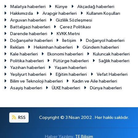
Malatya haberleri
Künye
Akçadağ haberleri
Hakkımızda
Arapgir haberleri
Kullanım Koşulları
Arguvan haberleri
Gizlilik Sözleşmesi
Battalgazi haberleri
Çerez Politikası
Darende haberleri
KVKK Metni
Doğanşehir haberleri
İletişim
Doğanyol haberleri
Reklam
Hekimhan haberleri
Gündem haberleri
Kale haberleri
Ekonomi haberleri
Kuluncak haberleri
Politika haberleri
Pütürge haberleri
Sağlık haberleri
Yazıhan haberleri
Yaşam haberleri
Yeşilyurt haberleri
Eğitim haberleri
Vefat Haberleri
Bilim ve Teknoloji haberleri
Kadın ve Aile haberleri
Asayiş haberleri
ÜLKE haberleri
Dünya haberleri
RSS
Copyright © 3 Nisan 2002 . Her hakkı saklıdır.
Haber Yazılımı:
TE Bilişim