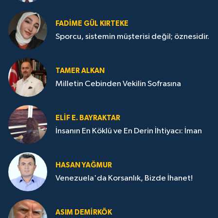
FADIME GÜL KIRTEKE
Sporcu, sistemin müşterisi değil; öznesidir.
TAMER ALKAN
Milletin Cebinden Vekilin Sofrasına
ELIF E. BAYRAKTAR
İnsanın En Köklü ve En Derin İhtiyacı: İman
HASAN YAĞMUR
Venezuela'da Korsanlık, Bizde İhanet!
ASIM DEMIRKÖK