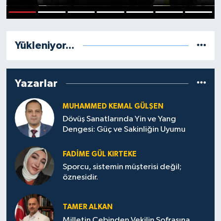
Politika
1
2
3
4
5
6
7
Sağlık
Yükleniyor...
Spor
Yazarlar
Teknoloji
MUHAMMED KEMAL GÜLŞEN
Yaşam
Dövüş Sanatlarında Yin ve Yang
Dengesi: Güç ve Sakinliğin Uyumu
FADIME GÜL KIRTEKE
Sporcu, sistemin müşterisi değil;
öznesidir.
TAMER ALKAN
Milletin Cebinden Vekilin Sofrasına