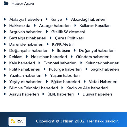
Haber Arşivi
Malatya haberleri
Künye
Akçadağ haberleri
Hakkımızda
Arapgir haberleri
Kullanım Koşulları
Arguvan haberleri
Gizlilik Sözleşmesi
Battalgazi haberleri
Çerez Politikası
Darende haberleri
KVKK Metni
Doğanşehir haberleri
İletişim
Doğanyol haberleri
Reklam
Hekimhan haberleri
Gündem haberleri
Kale haberleri
Ekonomi haberleri
Kuluncak haberleri
Politika haberleri
Pütürge haberleri
Sağlık haberleri
Yazıhan haberleri
Yaşam haberleri
Yeşilyurt haberleri
Eğitim haberleri
Vefat Haberleri
Bilim ve Teknoloji haberleri
Kadın ve Aile haberleri
Asayiş haberleri
ÜLKE haberleri
Dünya haberleri
RSS
Copyright © 3 Nisan 2002 . Her hakkı saklıdır.