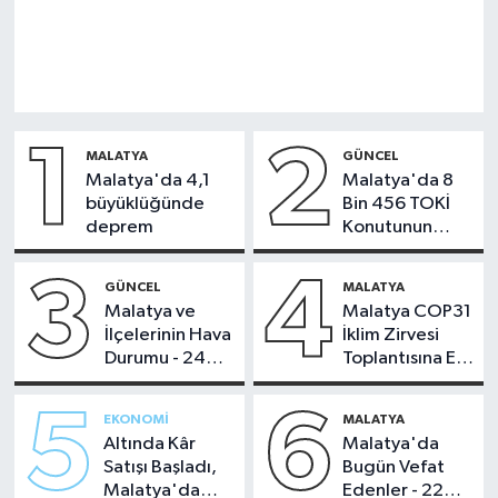
1
2
MALATYA
GÜNCEL
Malatya'da 4,1
Malatya'da 8
büyüklüğünde
Bin 456 TOKİ
deprem
Konutunun
Kurası Bugün
Çekiliyor
3
4
GÜNCEL
MALATYA
Malatya ve
Malatya COP31
İlçelerinin Hava
İklim Zirvesi
Durumu - 24
Toplantısına Ev
Temmuz 2026
Sahipliği Yaptı
5
6
EKONOMI
MALATYA
Altında Kâr
Malatya'da
Satışı Başladı,
Bugün Vefat
Malatya'da
Edenler - 22