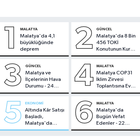
1
2
MALATYA
GÜNCEL
Malatya'da 4,1
Malatya'da 8 Bin
büyüklüğünde
456 TOKİ
deprem
Konutunun Kurası
Bugün Çekiliyor
3
4
GÜNCEL
MALATYA
Malatya ve
Malatya COP31
İlçelerinin Hava
İklim Zirvesi
Durumu - 24
Toplantısına Ev
Temmuz 2026
Sahipliği Yaptı
5
6
EKONOMI
MALATYA
Altında Kâr Satışı
Malatya'da
Başladı,
Bugün Vefat
Malatya'da
Edenler - 22
Makas Ne
Temmuz 2026
Durumda?