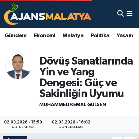
Asayiş
Malatya Nöbetçi Eczaneler
Gündem
Ekonomi
Malatya
Politika
Yaşam
Dünya
Malatya Hava Durumu
Eğitim
Malatya Namaz Vakitleri
Dövüş Sanatlarında
Yin ve Yang
Ekonomi
Malatya Trafik Yoğunluk Haritası
Dengesi: Güç ve
Gündem
TFF 3.Lig 2.Grup Puan Durumu ve Fikstür
Sakinliğin Uyumu
Kadın
Tüm Manşetler
MUHAMMED KEMAL GÜLŞEN
Kültür & Sanat
Son Dakika Haberleri
02.03.2026 - 15:50
02.03.2026 - 16:02
YAYINLANMA
GÜNCELLEME
Magazin
Haber Arşivi