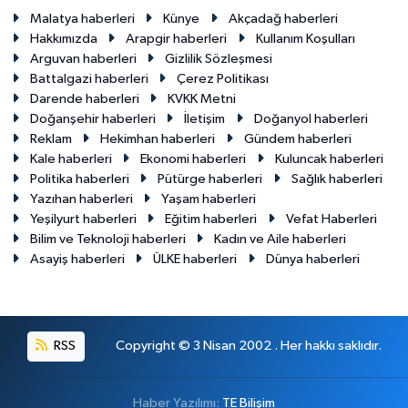
Malatya haberleri
Künye
Akçadağ haberleri
Hakkımızda
Arapgir haberleri
Kullanım Koşulları
Arguvan haberleri
Gizlilik Sözleşmesi
Battalgazi haberleri
Çerez Politikası
Darende haberleri
KVKK Metni
Doğanşehir haberleri
İletişim
Doğanyol haberleri
Reklam
Hekimhan haberleri
Gündem haberleri
Kale haberleri
Ekonomi haberleri
Kuluncak haberleri
Politika haberleri
Pütürge haberleri
Sağlık haberleri
Yazıhan haberleri
Yaşam haberleri
Yeşilyurt haberleri
Eğitim haberleri
Vefat Haberleri
Bilim ve Teknoloji haberleri
Kadın ve Aile haberleri
Asayiş haberleri
ÜLKE haberleri
Dünya haberleri
RSS
Copyright © 3 Nisan 2002 . Her hakkı saklıdır.
Haber Yazılımı:
TE Bilişim