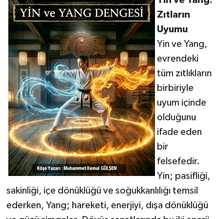
Yin ve Yang:
Zıtların
Uyumu
Yin ve Yang,
evrendeki
tüm zıtlıkların
birbiriyle
uyum içinde
olduğunu
ifade eden
bir
felsefedir.
Yin; pasifliği,
sakinliği, içe dönüklüğü ve soğukkanlılığı temsil
ederken, Yang; hareketi, enerjiyi, dışa dönüklüğü