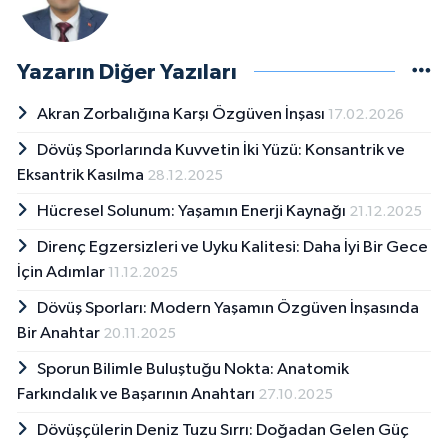
Yazarın Diğer Yazıları
Akran Zorbalığına Karşı Özgüven İnşası
17.02.2026
Dövüş Sporlarında Kuvvetin İki Yüzü: Konsantrik ve
Eksantrik Kasılma
28.12.2025
Hücresel Solunum: Yaşamın Enerji Kaynağı
21.12.2025
Direnç Egzersizleri ve Uyku Kalitesi: Daha İyi Bir Gece
İçin Adımlar
11.12.2025
Dövüş Sporları: Modern Yaşamın Özgüven İnşasında
Bir Anahtar
20.11.2025
Sporun Bilimle Buluştuğu Nokta: Anatomik
Farkındalık ve Başarının Anahtarı
27.10.2025
Dövüşçülerin Deniz Tuzu Sırrı: Doğadan Gelen Güç