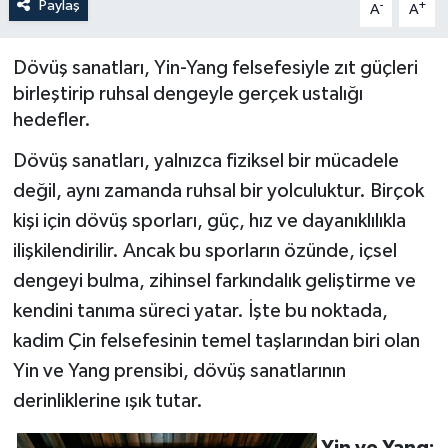
Paylaş
-
+
A
A
Politika
Dövüş sanatları, Yin-Yang felsefesiyle zıt güçleri
Sağlık
birleştirip ruhsal dengeyle gerçek ustalığı
hedefler.
Spor
Dövüş sanatları, yalnızca fiziksel bir mücadele
Teknoloji
değil, aynı zamanda ruhsal bir yolculuktur. Birçok
kişi için dövüş sporları, güç, hız ve dayanıklılıkla
Yaşam
ilişkilendirilir. Ancak bu sporların özünde, içsel
dengeyi bulma, zihinsel farkındalık geliştirme ve
kendini tanıma süreci yatar. İşte bu noktada,
kadim Çin felsefesinin temel taşlarından biri olan
Yin ve Yang prensibi, dövüş sanatlarının
derinliklerine ışık tutar.