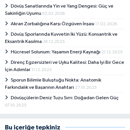
Dövüş Sanatlarında Yin ve Yang Dengesi: Güç ve
Sakinliğin Uyumu
02.03.2026
Akran Zorbalığına Karşı Özgüven İnşası
17.02.2026
Dövüş Sporlarında Kuvvetin İki Yüzü: Konsantrik ve
Eksantrik Kasılma
28.12.2025
Hücresel Solunum: Yaşamın Enerji Kaynağı
21.12.2025
Direnç Egzersizleri ve Uyku Kalitesi: Daha İyi Bir Gece
İçin Adımlar
11.12.2025
Sporun Bilimle Buluştuğu Nokta: Anatomik
Farkındalık ve Başarının Anahtarı
27.10.2025
Dövüşçülerin Deniz Tuzu Sırrı: Doğadan Gelen Güç
07.10.2025
Bu içeriğe tepkiniz