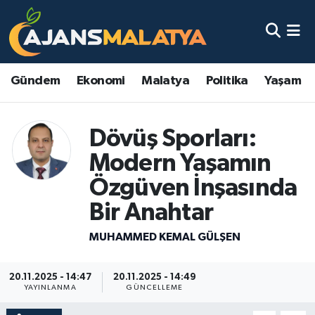
Asayiş
Malatya Nöbetçi Eczaneler
Gündem
Ekonomi
Malatya
Politika
Yaşam
Dünya
Malatya Hava Durumu
Eğitim
Malatya Namaz Vakitleri
Dövüş Sporları:
Modern Yaşamın
Ekonomi
Malatya Trafik Yoğunluk Haritası
Özgüven İnşasında
Gündem
TFF 3.Lig 2.Grup Puan Durumu ve Fikstür
Bir Anahtar
Kadın
Tüm Manşetler
MUHAMMED KEMAL GÜLŞEN
Kültür & Sanat
Son Dakika Haberleri
20.11.2025 - 14:47
20.11.2025 - 14:49
YAYINLANMA
GÜNCELLEME
Magazin
Haber Arşivi