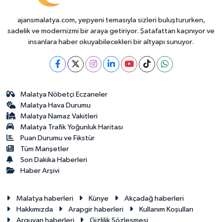
ajansmalatya.com, yepyeni temasıyla sizleri buluştururken,
sadelik ve modernizmi bir araya getiriyor. Şatafattan kaçınıyor ve
insanlara haber okuyabilecekleri bir altyapı sunuyor.
Malatya Nöbetçi Eczaneler
Malatya Hava Durumu
Malatya Namaz Vakitleri
Malatya Trafik Yoğunluk Haritası
Puan Durumu ve Fikstür
Tüm Manşetler
Son Dakika Haberleri
Haber Arşivi
Malatya haberleri
Künye
Akçadağ haberleri
Hakkımızda
Arapgir haberleri
Kullanım Koşulları
Arguvan haberleri
Gizlilik Sözleşmesi