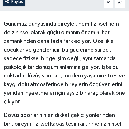
Paylaş
-
+
A
A
Politika
Günümüz dünyasında bireyler, hem fiziksel hem
Sağlık
de zihinsel olarak güçlü olmanın önemini her
Spor
zamankinden daha fazla fark ediyor. Özellikle
çocuklar ve gençler için bu güçlenme süreci,
Teknoloji
sadece fiziksel bir gelişim değil, aynı zamanda
psikolojik bir dönüşüm anlamına geliyor. İşte bu
Yaşam
noktada dövüş sporları, modern yaşamın stres ve
kaygı dolu atmosferinde bireylerin özgüvenlerini
yeniden inşa etmeleri için eşsiz bir araç olarak öne
çıkıyor.
Dövüş sporlarının en dikkat çekici yönlerinden
biri, bireyin fiziksel kapasitesini artırırken zihinsel