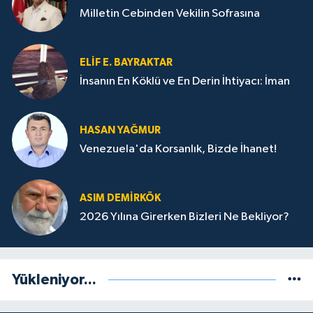
Milletin Cebinden Vekilin Sofrasına
ELIF E. BAYRAKTAR
İnsanın En Köklü ve En Derin İhtiyacı: İman
HASAN YAĞMUR
Venezuela'da Korsanlık, Bizde İhanet!
ASIM DEMIRKÖK
2026 Yılına Girerken Bizleri Ne Bekliyor?
Yükleniyor...