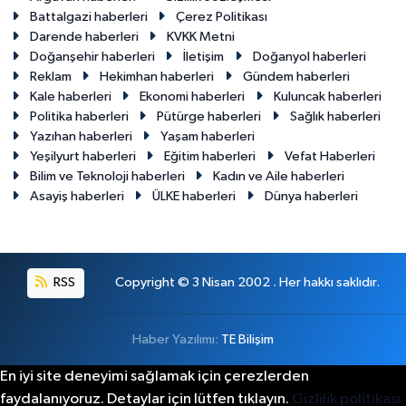
Battalgazi haberleri
Çerez Politikası
Darende haberleri
KVKK Metni
Doğanşehir haberleri
İletişim
Doğanyol haberleri
Reklam
Hekimhan haberleri
Gündem haberleri
Kale haberleri
Ekonomi haberleri
Kuluncak haberleri
Politika haberleri
Pütürge haberleri
Sağlık haberleri
Yazıhan haberleri
Yaşam haberleri
Yeşilyurt haberleri
Eğitim haberleri
Vefat Haberleri
Bilim ve Teknoloji haberleri
Kadın ve Aile haberleri
Asayiş haberleri
ÜLKE haberleri
Dünya haberleri
RSS
Copyright © 3 Nisan 2002 . Her hakkı saklıdır.
Haber Yazılımı:
TE Bilişim
En iyi site deneyimi sağlamak için çerezlerden
faydalanıyoruz. Detaylar için lütfen tıklayın.
Gizlilik politikası