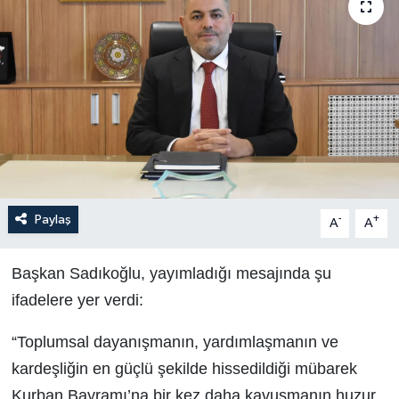
Politika
Sağlık
Spor
Teknoloji
Yaşam
Paylaş
-
+
A
A
Başkan Sadıkoğlu, yayımladığı mesajında şu
ifadelere yer verdi:
“Toplumsal dayanışmanın, yardımlaşmanın ve
kardeşliğin en güçlü şekilde hissedildiği mübarek
Kurban Bayramı’na bir kez daha kavuşmanın huzur