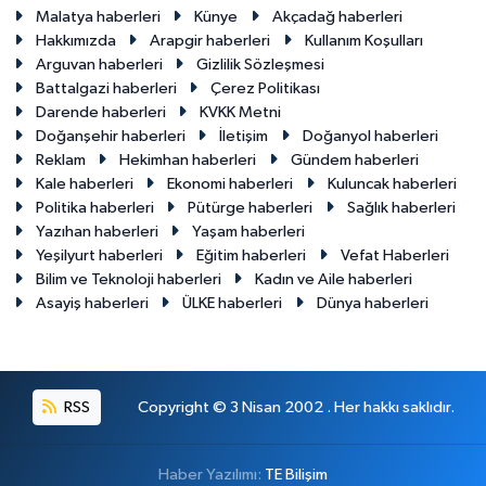
Malatya haberleri
Künye
Akçadağ haberleri
Hakkımızda
Arapgir haberleri
Kullanım Koşulları
Arguvan haberleri
Gizlilik Sözleşmesi
Battalgazi haberleri
Çerez Politikası
Darende haberleri
KVKK Metni
Doğanşehir haberleri
İletişim
Doğanyol haberleri
Reklam
Hekimhan haberleri
Gündem haberleri
Kale haberleri
Ekonomi haberleri
Kuluncak haberleri
Politika haberleri
Pütürge haberleri
Sağlık haberleri
Yazıhan haberleri
Yaşam haberleri
Yeşilyurt haberleri
Eğitim haberleri
Vefat Haberleri
Bilim ve Teknoloji haberleri
Kadın ve Aile haberleri
Asayiş haberleri
ÜLKE haberleri
Dünya haberleri
RSS
Copyright © 3 Nisan 2002 . Her hakkı saklıdır.
Haber Yazılımı:
TE Bilişim