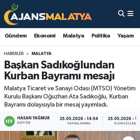
Asayiş
Malatya Nöbetçi Eczaneler
Gündem
Ekonomi
Malatya
Politika
Yaşam
Dünya
Malatya Hava Durumu
HABERLER
MALATYA
Eğitim
Malatya Namaz Vakitleri
Başkan Sadıkoğlundan
Ekonomi
Malatya Trafik Yoğunluk Haritası
Kurban Bayramı mesajı
Gündem
TFF 3.Lig 2.Grup Puan Durumu ve Fikstür
Malatya Ticaret ve Sanayi Odası (MTSO) Yönetim
Kurulu Başkanı Oğuzhan Ata Sadıkoğlu, Kurban
Kadın
Tüm Manşetler
Bayramı dolayısıyla bir mesaj yayımladı.
HASAN YAĞMUR
Kültür & Sanat
Son Dakika Haberleri
25.05.2026 - 14:54
25.05.2026 - 18
EDITÖR
YAYINLANMA
GÜNCELLEME
Magazin
Haber Arşivi