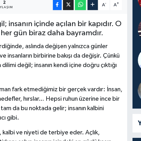
2
-
+
A
A
AYLAŞIM
; insanın içinde açılan bir kapıdır. O
se her gün biraz daha bayramdır.
rdiğinde, aslında değişen yalnızca günler
i ve insanların birbirine bakışı da değişir. Çünkü
ilimi değil; insanın kendi içine doğru çıktığı
aman fark etmediğimiz bir gerçek vardır: İnsan,
hedefler, hırslar… Hepsi ruhun üzerine ince bir
tam da bu noktada gelir; insanın kalbini
cı gibi.
Y
 kalbi ve niyeti de terbiye eder. Açlık,