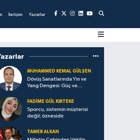
m
İletişim
Yazarlar
Yazarlar
MUHAMMED KEMAL GÜLŞEN
Dövüş Sanatlarında Yin ve
Yang Dengesi: Güç ve
Sakinliğin Uyumu
FADIME GÜL KIRTEKE
Sporcu, sistemin müşterisi
değil; öznesidir.
TAMER ALKAN
Milletin Cebinden Vekilin