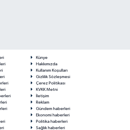
eri
Künye
eri
Hakkımızda
ri
Kullanım Koşulları
eri
Gizlilik Sözleşmesi
rleri
Çerez Politikası
eri
KVKK Metni
erleri
İletişim
leri
Reklam
leri
Gündem haberleri
Ekonomi haberleri
eri
Politika haberleri
eri
Sağlık haberleri