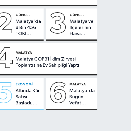
2
3
GÜNCEL
GÜNCEL
Malatya'da
Malatya ve
8 Bin 456
İlçelerinin
TOKİ
Hava
Konutunun
Durumu -
Kurası
24
4
Bugün
Temmuz
MALATYA
Çekiliyor
2026
Malatya COP31 İklim Zirvesi
Toplantısına Ev Sahipliği Yaptı
5
6
EKONOMI
MALATYA
Altında Kâr
Malatya'da
Satışı
Bugün
Başladı,
Vefat
Malatya'da
Edenler -
Makas Ne
22 Temmuz
Durumda?
2026