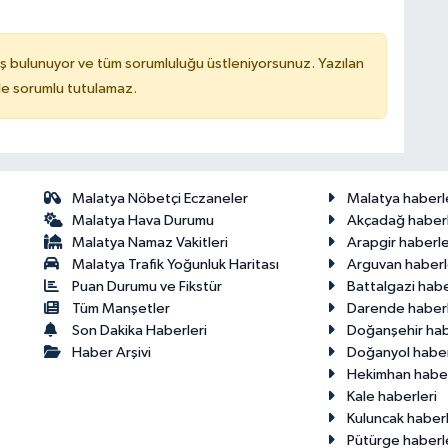
ş bulunuyor ve tüm sorumluluğu üstleniyorsunuz. Yazılan
de sorumlu tutulamaz.
Malatya Nöbetçi Eczaneler
Malatya haberl
Malatya Hava Durumu
Akçadağ haberl
Malatya Namaz Vakitleri
Arapgir haberle
Malatya Trafik Yoğunluk Haritası
Arguvan haberl
Puan Durumu ve Fikstür
Battalgazi habe
Tüm Manşetler
Darende haberl
Son Dakika Haberleri
Doğanşehir hab
Haber Arşivi
Doğanyol haber
Hekimhan haber
Kale haberleri
Kuluncak haberl
Pütürge haberl