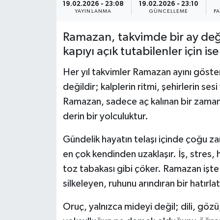
19.02.2026 - 23:08
19.02.2026 - 23:10
YAYINLANMA
GÜNCELLEME
P
Politika
Ramazan, takvimde bir ay değil
Sağlık
kapıyı açık tutabilenler için i
Spor
Her yıl takvimler Ramazan ayını göste
değildir; kalplerin ritmi, şehirlerin ses
Teknoloji
Ramazan, sadece aç kalınan bir zaman d
derin bir yolculuktur.
Yaşam
Gündelik hayatın telaşı içinde çoğu z
en çok kendinden uzaklaşır. İş, stres, 
toz tabakası gibi çöker. Ramazan işte 
silkeleyen, ruhunu arındıran bir hatırlatı
Oruç, yalnızca mideyi değil; dili, gözü,