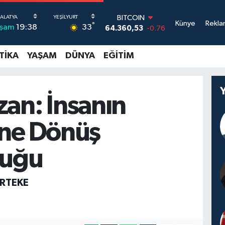
BITCOIN
Künye
Rekla
°
33
şam
19:38
64.360,53
-0.76
DOLAR
47,7069
0.17
TIKA
YAŞAM
DÜNYA
EĞITIM
EURO
55,0265
0.01
STERLİN
64,1897
0.02
an: İnsanın
GRAM ALTIN
6618.49
2.12
ne Dönüş
BİST100
13.887
64
luğu
IRTEKE