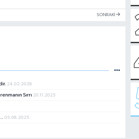
SONRAKI
dir.
24.02.2026
trenmanın Sırrı
20.11.2025
r…
05.08.2025