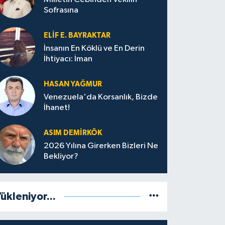
Sofrasına
ELIF E. BAYRAKTAR
İnsanın En Köklü ve En Derin
İhtiyacı: İman
HASAN YAĞMUR
Venezuela'da Korsanlık, Bizde
İhanet!
ASIM DEMIRKÖK
2026 Yılına Girerken Bizleri Ne
Bekliyor?
ükleniyor...