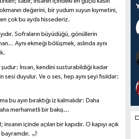
en; sabır, insanın içindeki en güçlü kasın
 lokmanın değerini, bir yudum suyun kıymetini,
en çok bu ayda hissederiz.
dır. Sofraların büyüdüğü, gönüllerin
 zaman… Aynı ekmeği bölüşmek, aslında aynı
k.
şudur: İnsan, kendini susturabildiği kadar
n sesi duyulur. Ve o ses, hep aynı şeyi fısıldar:
a bu ayın bıraktığı iz kalmalıdır: Daha
, daha merhametli bir bakış…
nsanın içinde açılan bir kapıdır. O kapıyı açık
a bayramdır. 🌙