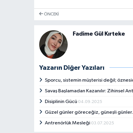
ÖNCEKI
Fadime Gül Kırteke
Yazarın Diğer Yazıları
Sporcu, sistemin müşterisi değil; öznesi
Savaş Başlamadan Kazanılır: Zihinsel An
Disiplinin Gücü
04.09.2025
Güzel günler göreceğiz, güneşli günle
Antrenörlük Mesleği
03.07.2025