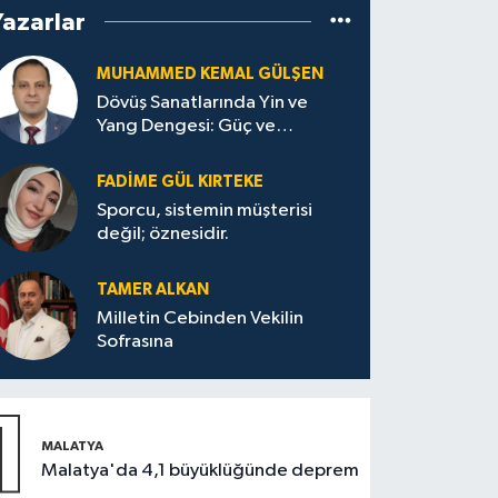
Yazarlar
MUHAMMED KEMAL GÜLŞEN
Dövüş Sanatlarında Yin ve
Yang Dengesi: Güç ve
Sakinliğin Uyumu
FADIME GÜL KIRTEKE
Sporcu, sistemin müşterisi
değil; öznesidir.
TAMER ALKAN
Milletin Cebinden Vekilin
Sofrasına
1
MALATYA
Malatya'da 4,1 büyüklüğünde deprem