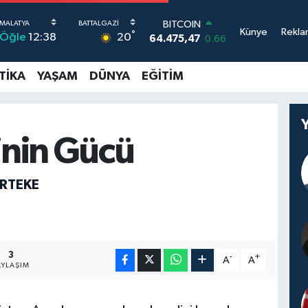
BITCOIN
Künye
Rekla
°
20
Öğle
12:38
64.475,47
0.66
DOLAR
47,5971
0.05
TIKA
YAŞAM
DÜNYA
EĞITIM
EURO
55,1336
0.18
STERLİN
64,2534
0.22
GRAM ALTIN
inin Gücü
6527.85
0.54
BİST100
13.703
0
IRTEKE
3
-
+
A
A
AYLAŞIM