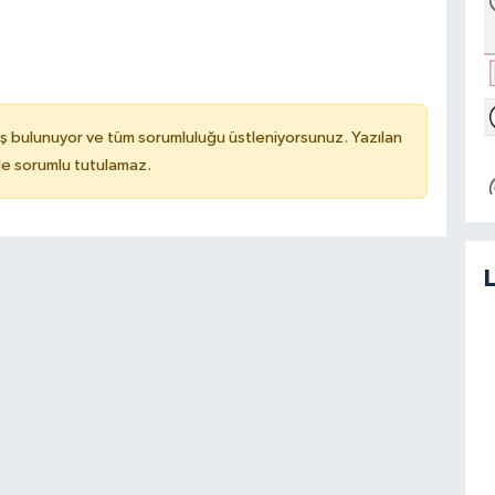
ş bulunuyor ve tüm sorumluluğu üstleniyorsunuz. Yazılan
de sorumlu tutulamaz.