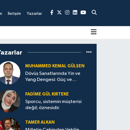
m
İletişim
Yazarlar
Yazarlar
MUHAMMED KEMAL GÜLŞEN
Dövüş Sanatlarında Yin ve
Yang Dengesi: Güç ve
Sakinliğin Uyumu
FADIME GÜL KIRTEKE
Sporcu, sistemin müşterisi
değil; öznesidir.
TAMER ALKAN
Milletin Cebinden Vekilin