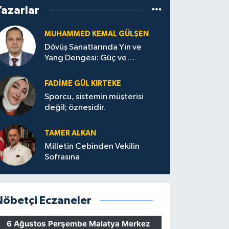
Yazarlar
MUHAMMED KEMAL GÜLŞEN
Dövüş Sanatlarında Yin ve
Yang Dengesi: Güç ve
Sakinliğin Uyumu
FADIME GÜL KIRTEKE
Sporcu, sistemin müşterisi
değil; öznesidir.
TAMER ALKAN
Milletin Cebinden Vekilin
Sofrasına
Nöbetçi Eczaneler