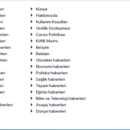
Makas Ne
22 Temmuz
Durumda?
2026
eri
Künye
eri
Hakkımızda
ri
Kullanım Koşulları
eri
Gizlilik Sözleşmesi
rleri
Çerez Politikası
eri
KVKK Metni
erleri
İletişim
leri
Reklam
leri
Gündem haberleri
Ekonomi haberleri
eri
Politika haberleri
eri
Sağlık haberleri
ri
Yaşam haberleri
eri
Eğitim haberleri
Bilim ve Teknoloji haberleri
berleri
Asayiş haberleri
Dünya haberleri