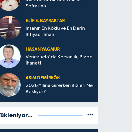
Sofrasına
ELIF E. BAYRAKTAR
İnsanın En Köklü ve En Derin
İhtiyacı: İman
HASAN YAĞMUR
Venezuela'da Korsanlık, Bizde
İhanet!
ASIM DEMIRKÖK
2026 Yılına Girerken Bizleri Ne
Bekliyor?
ükleniyor...