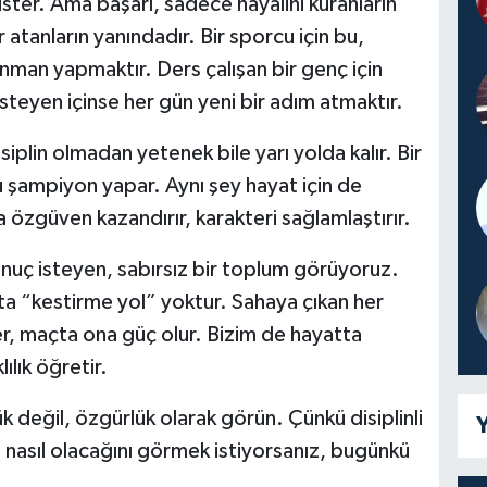
ster. Ama başarı, sadece hayalini kuranların
 atanların yanındadır. Bir sporcu için bu,
nman yapmaktır. Ders çalışan bir genç için
isteyen içinse her gün yeni bir adım atmaktır.
siplin olmadan yetenek bile yarı yolda kalır. Bir
u şampiyon yapar. Aynı şey hayat için de
na özgüven kazandırır, karakteri sağlamlaştırır.
onuç isteyen, sabırsız bir toplum görüyoruz.
a “kestirme yol” yoktur. Sahaya çıkan her
r, maçta ona güç olur. Bizim de hayatta
ılık öğretir.
k değil, özgürlük olarak görün. Çünkü disiplinli
Y
ın nasıl olacağını görmek istiyorsanız, bugünkü