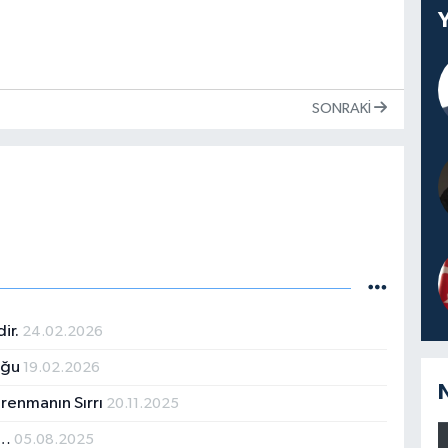
SONRAKI
dir.
24.02.2026
uğu
19.02.2026
trenmanın Sırrı
20.11.2025
r…
05.08.2025