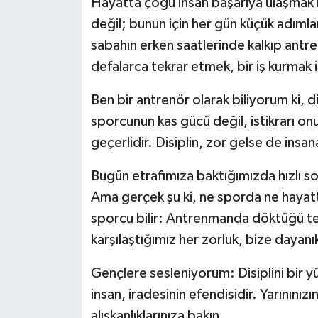
Hayatta çoğu insan başarıya ulaşmak i
değil; bunun için her gün küçük adımlar
Politika
sabahın erken saatlerinde kalkıp antre
Sağlık
defalarca tekrar etmek, bir iş kurmak 
Spor
Ben bir antrenör olarak biliyorum ki, di
sporcunun kas gücü değil, istikrarı on
Teknoloji
geçerlidir. Disiplin, zor gelse de insa
Yaşam
Bugün etrafımıza baktığımızda hızlı s
Ama gerçek şu ki, ne sporda ne hayatt
sporcu bilir: Antrenmanda döktüğü te
karşılaştığımız her zorluk, bize dayanıkl
Gençlere sesleniyorum: Disiplini bir yü
insan, iradesinin efendisidir. Yarınınız
alışkanlıklarınıza bakın.