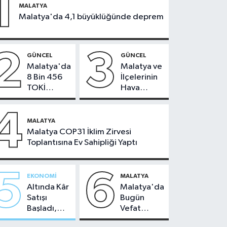
1
MALATYA
Malatya'da 4,1 büyüklüğünde deprem
2
3
GÜNCEL
GÜNCEL
Malatya'da
Malatya ve
8 Bin 456
İlçelerinin
TOKİ
Hava
Konutunun
Durumu -
Kurası
24
4
Bugün
Temmuz
MALATYA
Çekiliyor
2026
Malatya COP31 İklim Zirvesi
Toplantısına Ev Sahipliği Yaptı
5
6
EKONOMI
MALATYA
Altında Kâr
Malatya'da
Satışı
Bugün
Başladı,
Vefat
Malatya'da
Edenler -