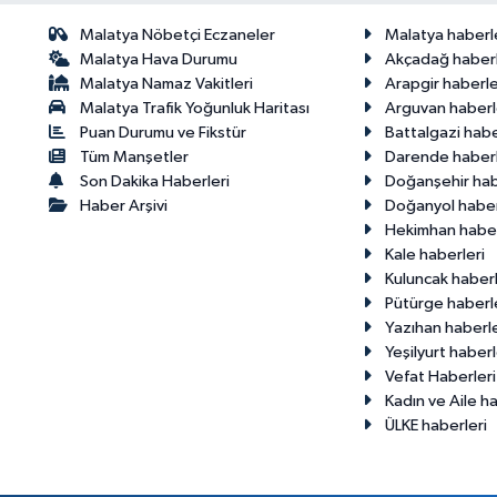
Malatya Nöbetçi Eczaneler
Malatya haberl
Malatya Hava Durumu
Akçadağ haberl
Malatya Namaz Vakitleri
Arapgir haberle
Malatya Trafik Yoğunluk Haritası
Arguvan haberl
Puan Durumu ve Fikstür
Battalgazi habe
Tüm Manşetler
Darende haberl
Son Dakika Haberleri
Doğanşehir hab
Haber Arşivi
Doğanyol haber
Hekimhan haber
Kale haberleri
Kuluncak haberl
Pütürge haberl
Yazıhan haberle
Yeşilyurt haberl
Vefat Haberleri
Kadın ve Aile ha
ÜLKE haberleri