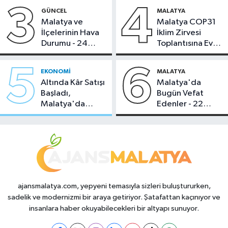
3
4
GÜNCEL
MALATYA
Malatya ve
Malatya COP31
İlçelerinin Hava
İklim Zirvesi
Durumu - 24
Toplantısına Ev
Temmuz 2026
Sahipliği Yaptı
5
6
EKONOMI
MALATYA
Altında Kâr Satışı
Malatya'da
Başladı,
Bugün Vefat
Malatya'da
Edenler - 22
Makas Ne
Temmuz 2026
Durumda?
ajansmalatya.com, yepyeni temasıyla sizleri buluştururken,
sadelik ve modernizmi bir araya getiriyor. Şatafattan kaçınıyor ve
insanlara haber okuyabilecekleri bir altyapı sunuyor.