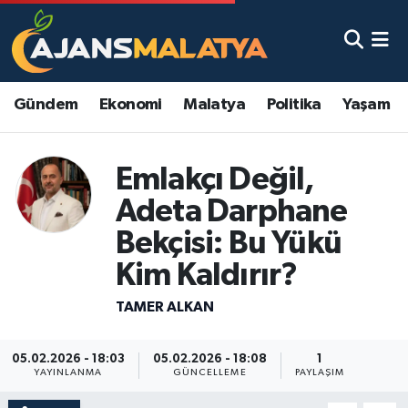
Asayiş
Malatya Nöbetçi Eczaneler
Gündem
Ekonomi
Malatya
Politika
Yaşam
Dünya
Malatya Hava Durumu
Eğitim
Malatya Namaz Vakitleri
Emlakçı Değil,
Adeta Darphane
Ekonomi
Malatya Trafik Yoğunluk Haritası
Bekçisi: Bu Yükü
Gündem
TFF 3.Lig 2.Grup Puan Durumu ve Fikstür
Kim Kaldırır?
Kadın
Tüm Manşetler
TAMER ALKAN
Kültür & Sanat
Son Dakika Haberleri
05.02.2026 - 18:03
05.02.2026 - 18:08
1
YAYINLANMA
GÜNCELLEME
PAYLAŞIM
Magazin
Haber Arşivi