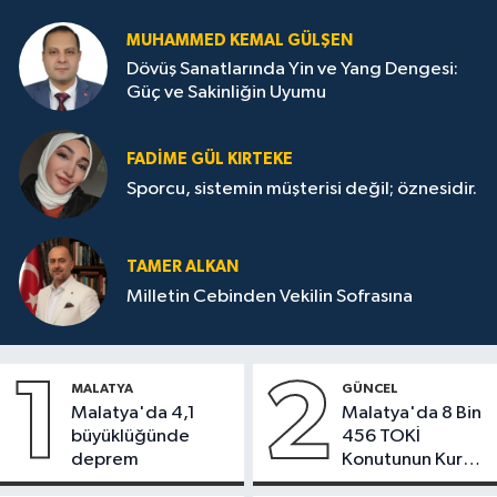
MUHAMMED KEMAL GÜLŞEN
Dövüş Sanatlarında Yin ve Yang Dengesi:
Güç ve Sakinliğin Uyumu
FADIME GÜL KIRTEKE
Sporcu, sistemin müşterisi değil; öznesidir.
TAMER ALKAN
Milletin Cebinden Vekilin Sofrasına
1
2
MALATYA
GÜNCEL
Malatya'da 4,1
Malatya'da 8 Bin
büyüklüğünde
456 TOKİ
deprem
Konutunun Kurası
Bugün Çekiliyor