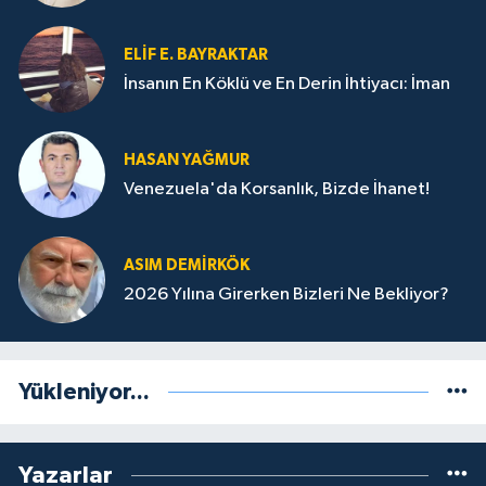
ELIF E. BAYRAKTAR
İnsanın En Köklü ve En Derin İhtiyacı: İman
HASAN YAĞMUR
Venezuela'da Korsanlık, Bizde İhanet!
ASIM DEMIRKÖK
2026 Yılına Girerken Bizleri Ne Bekliyor?
Yükleniyor...
Yazarlar