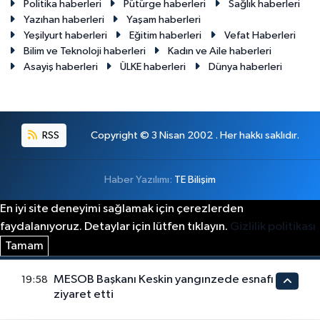
Politika haberleri
Pütürge haberleri
Sağlık haberleri
Yazıhan haberleri
Yaşam haberleri
Yeşilyurt haberleri
Eğitim haberleri
Vefat Haberleri
Bilim ve Teknoloji haberleri
Kadın ve Aile haberleri
Asayiş haberleri
ÜLKE haberleri
Dünya haberleri
RSS
Copyright © 3 Nisan 2002 . Her hakkı saklıdır.
Haber Yazılımı:
TE Bilişim
En iyi site deneyimi sağlamak için çerezlerden
faydalanıyoruz. Detaylar için lütfen tıklayın.
Gizlilik politikası
Tamam
MESOB Başkanı Keskin yangınzede esnafı
19:58
ziyaret etti