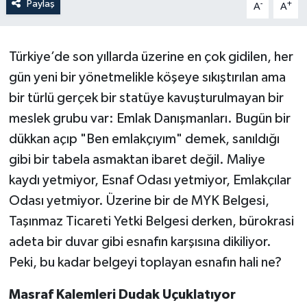
Paylaş
-
+
A
A
Politika
​Türkiye’de son yıllarda üzerine en çok gidilen, her
Sağlık
gün yeni bir yönetmelikle köşeye sıkıştırılan ama
Spor
bir türlü gerçek bir statüye kavuşturulmayan bir
meslek grubu var: Emlak Danışmanları. Bugün bir
Teknoloji
dükkan açıp "Ben emlakçıyım" demek, sanıldığı
gibi bir tabela asmaktan ibaret değil. Maliye
Yaşam
kaydı yetmiyor, Esnaf Odası yetmiyor, Emlakçılar
Odası yetmiyor. Üzerine bir de MYK Belgesi,
Taşınmaz Ticareti Yetki Belgesi derken, bürokrasi
adeta bir duvar gibi esnafın karşısına dikiliyor.
Peki, bu kadar belgeyi toplayan esnafın hali ne?
​Masraf Kalemleri Dudak Uçuklatıyor