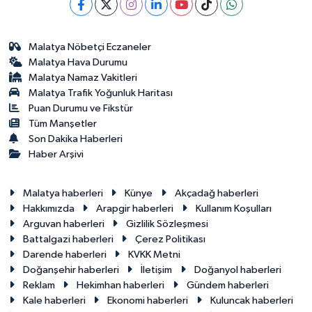
Malatya Nöbetçi Eczaneler
Malatya Hava Durumu
Malatya Namaz Vakitleri
Malatya Trafik Yoğunluk Haritası
Puan Durumu ve Fikstür
Tüm Manşetler
Son Dakika Haberleri
Haber Arşivi
Malatya haberleri
Künye
Akçadağ haberleri
Hakkımızda
Arapgir haberleri
Kullanım Koşulları
Arguvan haberleri
Gizlilik Sözleşmesi
Battalgazi haberleri
Çerez Politikası
Darende haberleri
KVKK Metni
Doğanşehir haberleri
İletişim
Doğanyol haberleri
Reklam
Hekimhan haberleri
Gündem haberleri
Kale haberleri
Ekonomi haberleri
Kuluncak haberleri