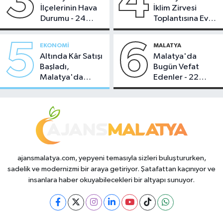
3
4
İlçelerinin Hava
İklim Zirvesi
Durumu - 24
Toplantısına Ev
Temmuz 2026
Sahipliği Yaptı
5
6
EKONOMI
MALATYA
Altında Kâr Satışı
Malatya'da
Başladı,
Bugün Vefat
Malatya'da
Edenler - 22
Makas Ne
Temmuz 2026
Durumda?
ajansmalatya.com, yepyeni temasıyla sizleri buluştururken,
sadelik ve modernizmi bir araya getiriyor. Şatafattan kaçınıyor ve
insanlara haber okuyabilecekleri bir altyapı sunuyor.