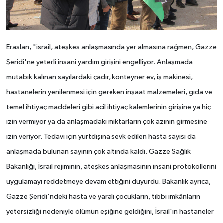
Eraslan, "israil, ateşkes anlaşmasında yer almasına rağmen, Gazze
Şeridi'ne yeterli insani yardım girişini engelliyor. Anlaşmada
mutabık kalınan sayılardaki çadır, konteyner ev, iş makinesi,
hastanelerin yenilenmesi için gereken inşaat malzemeleri, gıda ve
temel ihtiyaç maddeleri gibi acil ihtiyaç kalemlerinin girişine ya hiç
izin vermiyor ya da anlaşmadaki miktarların çok azının girmesine
izin veriyor. Tedavi için yurtdışına sevk edilen hasta sayısı da
anlaşmada bulunan sayının çok altında kaldı. Gazze Sağlık
Bakanlığı, İsrail rejiminin, ateşkes anlaşmasının insani protokollerini
uygulamayı reddetmeye devam ettiğini duyurdu. Bakanlık ayrıca,
Gazze Şeridi'ndeki hasta ve yaralı çocukların, tıbbi imkânların
yetersizliği nedeniyle ölümün eşiğine geldiğini, İsrail'in hastaneler