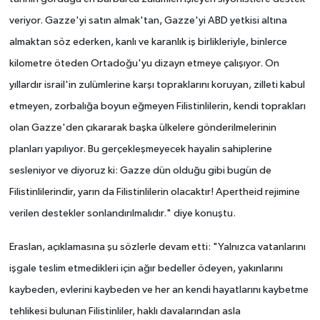
veriyor. Gazze'yi satın almak'tan, Gazze'yi ABD yetkisi altına
almaktan söz ederken, kanlı ve karanlık iş birlikleriyle, binlerce
kilometre öteden Ortadoğu'yu dizayn etmeye çalışıyor. On
yıllardır israil'in zulümlerine karşı topraklarını koruyan, zilleti kabul
etmeyen, zorbalığa boyun eğmeyen Filistinlilerin, kendi toprakları
olan Gazze'den çıkararak başka ülkelere gönderilmelerinin
planları yapılıyor. Bu gerçekleşmeyecek hayalin sahiplerine
sesleniyor ve diyoruz ki: Gazze dün olduğu gibi bugün de
Filistinlilerindir, yarın da Filistinlilerin olacaktır! Apertheid rejimine
verilen destekler sonlandırılmalıdır." diye konuştu.
Eraslan, açıklamasına şu sözlerle devam etti:
"Yalnızca vatanlarını
işgale teslim etmedikleri için ağır bedeller ödeyen, yakınlarını
kaybeden, evlerini kaybeden ve her an kendi hayatlarını kaybetme
tehlikesi bulunan Filistinliler, haklı davalarından asla