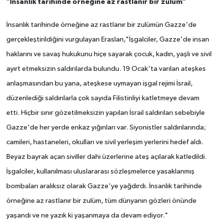
"İnsanlık tarihinde örneğine az rastlanır bir zulüm"
İnsanlık tarihinde örneğine az rastlanır bir zulümün Gazze'de
gerçekleştirildiğini vurgulayan Eraslan,"İşgalciler, Gazze'de insan
haklarını ve savaş hukukunu hiçe sayarak çocuk, kadın, yaşlı ve sivil
ayırt etmeksizin saldırılarda bulundu. 19 Ocak'ta varılan ateşkes
anlaşmasından bu yana, ateşkese uymayan işgal rejimi İsrail,
düzenlediği saldırılarla çok sayıda Filistinliyi katletmeye devam
etti. Hiçbir sınır gözetilmeksizin yapılan İsrail saldırıları sebebiyle
Gazze'de her yerde enkaz yığınları var. Siyonistler saldırılarında;
camileri, hastaneleri, okulları ve sivil yerleşim yerlerini hedef aldı.
Beyaz bayrak açan siviller dahi üzerlerine ateş açılarak katledildi.
İşgalciler, kullanılması uluslararası sözleşmelerce yasaklanmış
bombaları aralıksız olarak Gazze'ye yağdırdı. İnsanlık tarihinde
örneğine az rastlanır bir zulüm, tüm dünyanın gözleri önünde
yaşandı ve ne yazık ki yaşanmaya da devam ediyor."