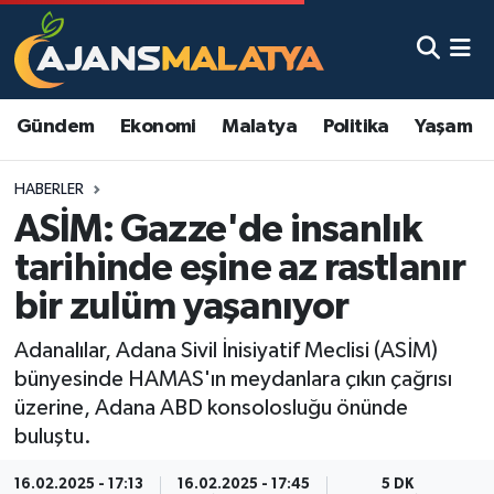
Asayiş
Malatya Nöbetçi Eczaneler
Gündem
Ekonomi
Malatya
Politika
Yaşam
Dünya
Malatya Hava Durumu
HABERLER
Eğitim
Malatya Namaz Vakitleri
ASİM: Gazze'de insanlık
Ekonomi
Malatya Trafik Yoğunluk Haritası
tarihinde eşine az rastlanır
bir zulüm yaşanıyor
Gündem
TFF 3.Lig 2.Grup Puan Durumu ve Fikstür
Adanalılar, Adana Sivil İnisiyatif Meclisi (ASİM)
Kadın
Tüm Manşetler
bünyesinde HAMAS'ın meydanlara çıkın çağrısı
üzerine, Adana ABD konsolosluğu önünde
Kültür & Sanat
Son Dakika Haberleri
buluştu.
Magazin
Haber Arşivi
16.02.2025 - 17:13
16.02.2025 - 17:45
5 DK