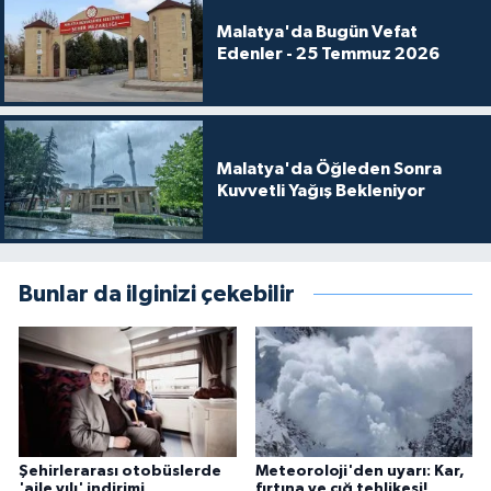
Malatya'da Bugün Vefat
Edenler - 25 Temmuz 2026
Malatya'da Öğleden Sonra
Kuvvetli Yağış Bekleniyor
Bunlar da ilginizi çekebilir
Şehirlerarası otobüslerde
Meteoroloji'den uyarı: Kar,
'aile yılı' indirimi
fırtına ve çığ tehlikesi!