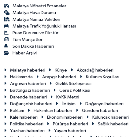
Malatya Nöbetçi Eczaneler
Malatya Hava Durumu
Malatya Namaz Vakitleri
Malatya Trafik Yoğunluk Haritası
Puan Durumu ve Fikstür
Tüm Manşetler
Son Dakika Haberleri
Haber Arşivi
Malatya haberleri
Künye
Akçadağ haberleri
Hakkımızda
Arapgir haberleri
Kullanım Koşulları
Arguvan haberleri
Gizlilik Sözleşmesi
Battalgazi haberleri
Çerez Politikası
Darende haberleri
KVKK Metni
Doğanşehir haberleri
İletişim
Doğanyol haberleri
Reklam
Hekimhan haberleri
Gündem haberleri
Kale haberleri
Ekonomi haberleri
Kuluncak haberleri
Politika haberleri
Pütürge haberleri
Sağlık haberleri
Yazıhan haberleri
Yaşam haberleri