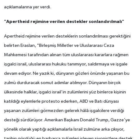
açıklamalarına yer verdi.
"Apertheid rejimine verilen destekler sonlandırılmalı"
Apertheid rejimine verilen desteklerin sonlandırılması gerektiğini
belirten Eraslan, "Birleşmiş Milletler ve Uluslararası Ceza
Mahkemesi tarafından alınan tüm uluslararası kararlara rağmen
işgalci israil, uluslararası hukuku tanımıyor, saldırmaya ve işgale
devam ediyor. Ne yazık ki, dünyanın gözleri önünde yaşanan bu
zulmü durduracak somut adımlar atılmıyor. Dünyanın birçok
ülkesinde halklar, işgalci israil'in zulümlerini yüz binlerce kişinin
katıldığı eylemlerle protesto ederken, ABD ve Batı dünyası
yaşanan zulümleri görmezden gelerek hâlâ işgalcilere verdiği
desteği sürdürüyor. Amerikan Başkanı Donald Trump, Gazze'ye
yönelik olarak yaptığı açıklamalarla İsrail zulmüne arka çıkıyor,
tarihin gördüğü en barbarca zulümleri işleyen siyonistlere destek