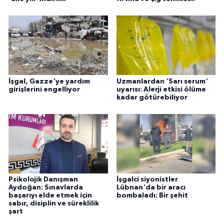
İşgal, Gazze'ye yardım
Uzmanlardan 'Sarı serum'
girişlerini engelliyor
uyarısı: Alerji etkisi ölüme
kadar götürebiliyor
Psikolojik Danışman
İşgalci siyonistler
Aydoğan: Sınavlarda
Lübnan'da bir aracı
başarıyı elde etmek için
bombaladı: Bir şehit
sabır, disiplin ve süreklilik
şart