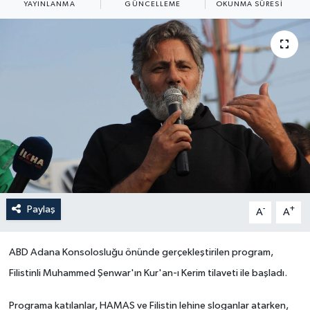
YAYINLANMA
GÜNCELLEME
OKUNMA SÜRESI
Politika
Sağlık
Spor
Teknoloji
Yaşam
Paylaş
-
+
A
A
ABD Adana Konsolosluğu önünde gerçekleştirilen program,
Filistinli Muhammed Şenwar'ın Kur'an-ı Kerim tilaveti ile başladı.
Programa katılanlar, HAMAS ve Filistin lehine sloganlar atarken,