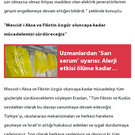
için olmazsa olmaz ihtiyaç maddesi olan elektrik jeneratörlerinin
girişini engellemeye devam ettiğini bildirdi." şeklinde konuştu.
"Mescid-i Aksa ve Filistin özgür oluncaya kadar
mücadelemizi sürdüreceğiz"
Uzmanlardan 'Sarı
serum' uyarısı: Alerji
etkisi ölüme kadar
götürebiliyor
Mescid-i Aksa ve Filistin özgür oluncaya kadar mücadeleyi tüm
güçleriyle sürdüreceklerini söyleyen Eraslan, "Tüm Filistin ve Kudüs
sevdalıları olarak bu davayı savunmaya devam edeceğiz.
Türkiye'yi, uluslararası mekanizmaları ve herkesi harekete
geçmeye ve İsrail'in attığı hukuksuz adımları ve işgali durdurmaya
çağırıyoruz. Son olarak herkese sesleniyor ve diyoruz ki; tüm