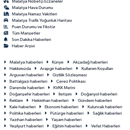
Malatya Nöbetçi Eczaneler
Malatya Hava Durumu
Malatya Namaz Vakitleri
Malatya Trafik Yoğunluk Haritası
Puan Durumu ve Fikstür
Tüm Manşetler
Son Dakika Haberleri
Haber Arşivi
Malatya haberleri
Künye
Akçadağ haberleri
Hakkımızda
Arapgir haberleri
Kullanım Koşulları
Arguvan haberleri
Gizlilik Sözleşmesi
Battalgazi haberleri
Çerez Politikası
Darende haberleri
KVKK Metni
Doğanşehir haberleri
İletişim
Doğanyol haberleri
Reklam
Hekimhan haberleri
Gündem haberleri
Kale haberleri
Ekonomi haberleri
Kuluncak haberleri
Politika haberleri
Pütürge haberleri
Sağlık haberleri
Yazıhan haberleri
Yaşam haberleri
Yeşilyurt haberleri
Eğitim haberleri
Vefat Haberleri