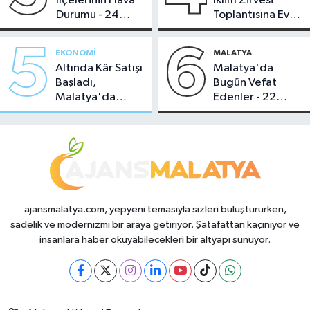
İlçelerinin Hava
İklim Zirvesi
Durumu - 24
Toplantısına Ev
Temmuz 2026
Sahipliği Yaptı
5
6
EKONOMI
MALATYA
Altında Kâr Satışı
Malatya'da
Başladı,
Bugün Vefat
Malatya'da
Edenler - 22
Makas Ne
Temmuz 2026
Durumda?
ajansmalatya.com, yepyeni temasıyla sizleri buluştururken,
sadelik ve modernizmi bir araya getiriyor. Şatafattan kaçınıyor ve
insanlara haber okuyabilecekleri bir altyapı sunuyor.