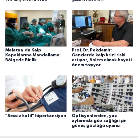
Malatya'da Kalp
Prof. Dr. Pekdemir:
Kapaklarına Mandallama:
Gençlerde kalp krizi riski
Bölgede Bir İlk
artıyor, önlem almak hayati
önem taşıyor
"Sessiz katil" hipertansiyon
Optisyenlerden, yaz
aylarında göz sağlığı için
güneş gözlüğü uyarısı