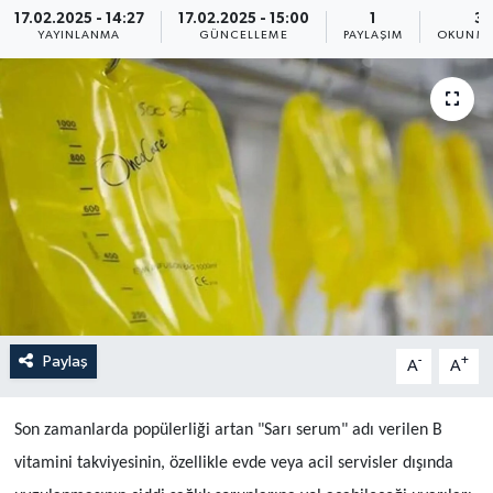
17.02.2025 - 14:27
17.02.2025 - 15:00
1
3 
YAYINLANMA
GÜNCELLEME
PAYLAŞIM
OKUNMA
Politika
Sağlık
Spor
Teknoloji
Yaşam
Paylaş
-
+
A
A
Son zamanlarda popülerliği artan "Sarı serum" adı verilen B
vitamini takviyesinin, özellikle evde veya acil servisler dışında