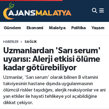
Asayiş
Malatya Nöbetçi Eczaneler
Gündem
Ekonomi
Malatya
Politika
Yaşam
Dünya
Malatya Hava Durumu
HABERLER
SAĞLIK
Eğitim
Malatya Namaz Vakitleri
Uzmanlardan 'Sarı serum'
Ekonomi
Malatya Trafik Yoğunluk Haritası
uyarısı: Alerji etkisi ölüme
kadar götürebiliyor
Gündem
TFF 3.Lig 2.Grup Puan Durumu ve Fikstür
Uzmanlar, 'Sarı serum' olarak bilinen B vitamini
Kadın
Tüm Manşetler
takviyesinin hastane dışında uygulanmasının
ölümcül riskler taşıdığını, alerjik reaksiyonlar ve ani
Kültür & Sanat
Son Dakika Haberleri
yan etkiler ile hayati tehlikeye yol açabildiğine
dikkat çekiyor.
Magazin
Haber Arşivi