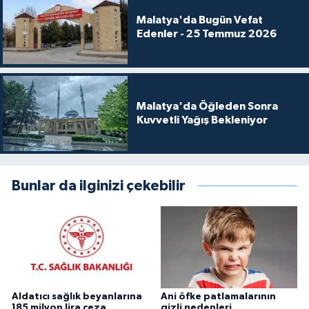
Malatya'da Bugün Vefat
Edenler - 25 Temmuz 2026
Malatya'da Öğleden Sonra
Kuvvetli Yağış Bekleniyor
Bunlar da ilginizi çekebilir
Aldatıcı sağlık beyanlarına
Ani öfke patlamalarının
185 milyon lira ceza
gizli nedenleri