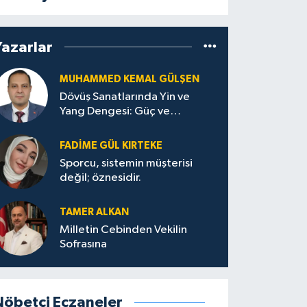
Yazarlar
MUHAMMED KEMAL GÜLŞEN
Dövüş Sanatlarında Yin ve
Yang Dengesi: Güç ve
Sakinliğin Uyumu
FADIME GÜL KIRTEKE
Sporcu, sistemin müşterisi
değil; öznesidir.
TAMER ALKAN
Milletin Cebinden Vekilin
Sofrasına
Nöbetçi Eczaneler