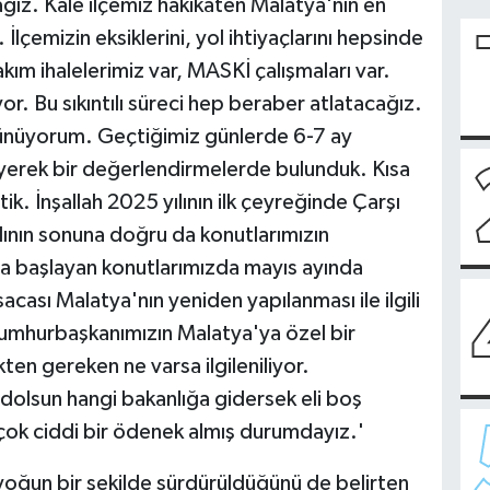
ağız. Kale ilçemiz hakikaten Malatya'nın en
. İlçemizin eksiklerini, yol ihtiyaçlarını hepsinde
kım ihalelerimiz var, MASKİ çalışmaları var.
yor. Bu sıkıntılı süreci hep beraber atlatacağız.
şünüyorum. Geçtiğimiz günlerde 6-7 ay
leyerek bir değerlendirmelerde bulunduk. Kısa
k. İnşallah 2025 yılının ilk çeyreğinde Çarşı
ının sonuna doğru da konutlarımızın
da başlayan konutlarımızda mayıs ayında
acası Malatya'nın yeniden yapılanması ile ilgili
Cumhurbaşkanımızın Malatya'ya özel bir
kten gereken ne varsa ilgileniliyor.
mdolsun hangi bakanlığa gidersek eli boş
 çok ciddi bir ödenek almış durumdayız.'
 yoğun bir şekilde sürdürüldüğünü de belirten