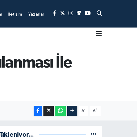
m
İletişim
Yazarlar
lanması İle
-
+
A
A
ükleniyor...