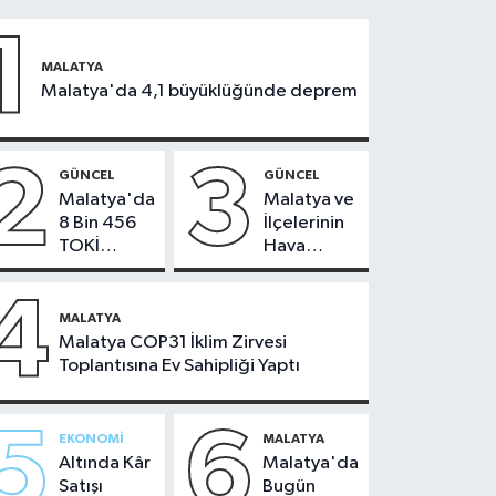
1
MALATYA
Malatya'da 4,1 büyüklüğünde deprem
2
3
GÜNCEL
GÜNCEL
Malatya'da
Malatya ve
8 Bin 456
İlçelerinin
TOKİ
Hava
Konutunun
Durumu -
Kurası
24
4
Bugün
Temmuz
MALATYA
Çekiliyor
2026
Malatya COP31 İklim Zirvesi
Toplantısına Ev Sahipliği Yaptı
5
6
EKONOMI
MALATYA
Altında Kâr
Malatya'da
Satışı
Bugün