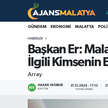
Asayiş
Malatya Nöbetçi Eczaneler
GÜNDEM
EKONOMI
MALATYA
POLI
Dünya
Malatya Hava Durumu
HABERLER
Eğitim
Malatya Namaz Vakitleri
Başkan Er: Mala
Ekonomi
Malatya Trafik Yoğunluk Haritası
İlgili Kimsenin
Gündem
TFF 3.Lig 2.Grup Puan Durumu ve Fikstür
Array
Kadın
Tüm Manşetler
HASAN YAĞMUR
21.12.2024 - 17:12
2
EDITÖR
YAYINLANMA
Kültür & Sanat
Son Dakika Haberleri
Magazin
Haber Arşivi