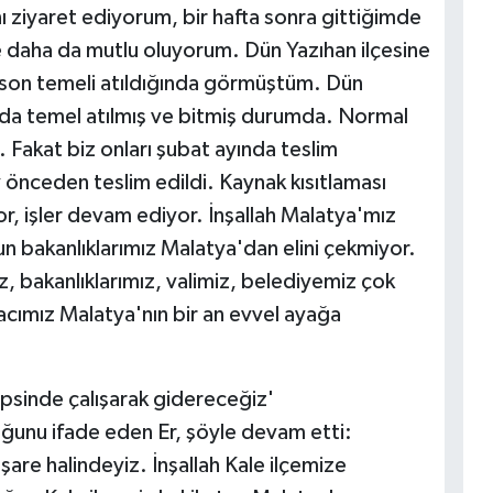
ını ziyaret ediyorum, bir hafta sonra gittiğimde
ce daha da mutlu oluyorum. Dün Yazıhan ilçesine
n son temeli atıldığında görmüştüm. Dün
ayda temel atılmış ve bitmiş durumda. Normal
a. Fakat biz onları şubat ayında teslim
önceden teslim edildi. Kaynak kısıtlaması
r, işler devam ediyor. İnşallah Malatya'mız
un bakanlıklarımız Malatya'dan elini çekmiyor.
 bakanlıklarımız, valimiz, belediyemiz çok
acımız Malatya'nın bir an evvel ayağa
 hepsinde çalışarak gidereceğiz'
duğunu ifade eden Er, şöyle devam etti:
işare halindeyiz. İnşallah Kale ilçemize