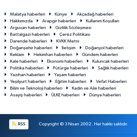
Malatya haberleri
Künye
Akçadağ haberleri
Hakkımızda
Arapgir haberleri
Kullanım Koşulları
Arguvan haberleri
Gizlilik Sözleşmesi
Battalgazi haberleri
Çerez Politikası
Darende haberleri
KVKK Metni
Doğanşehir haberleri
İletişim
Doğanyol haberleri
Reklam
Hekimhan haberleri
Gündem haberleri
Kale haberleri
Ekonomi haberleri
Kuluncak haberleri
Politika haberleri
Pütürge haberleri
Sağlık haberleri
Yazıhan haberleri
Yaşam haberleri
Yeşilyurt haberleri
Eğitim haberleri
Vefat Haberleri
Bilim ve Teknoloji haberleri
Kadın ve Aile haberleri
Asayiş haberleri
ÜLKE haberleri
Dünya haberleri
RSS
Copyright © 3 Nisan 2002 . Her hakkı saklıdır.