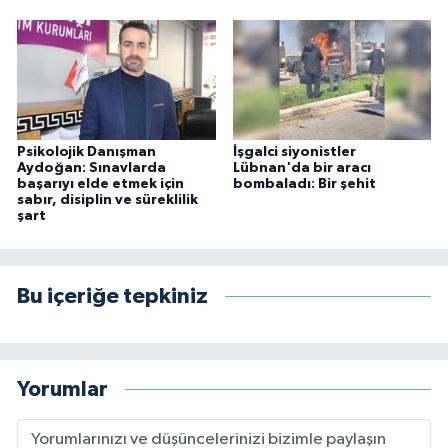
Psikolojik Danışman
İşgalci siyonistler
Aydoğan: Sınavlarda
Lübnan'da bir aracı
başarıyı elde etmek için
bombaladı: Bir şehit
sabır, disiplin ve süreklilik
şart
Bu içeriğe tepkiniz
Yorumlar