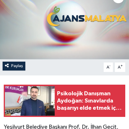
Politika
Sağlık
Spor
Teknoloji
Paylaş
-
+
A
A
Yaşam
Psikolojik Danışman
Aydoğan: Sınavlarda
başarıyı elde etmek için
sabır, disiplin ve
süreklilik şart
Yeşilyurt Belediye Başkanı Prof. Dr. İlhan Geçit,