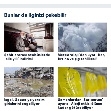
Bunlar da ilginizi çekebilir
Şehirlerarası otobüslerde
Meteoroloji'den uyarı: Kar,
'aile yılı' indirimi
fırtına ve çığ tehlikesi!
İşgal, Gazze'ye yardım
Uzmanlardan 'Sarı serum'
girişlerini engelliyor
uyarısı: Alerji etkisi ölüme
kadar götürebiliyor