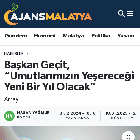
Asayiş
Malatya Nöbetçi Eczaneler
Gündem
Ekonomi
Malatya
Politika
Yaşam
Dünya
Malatya Hava Durumu
HABERLER
Eğitim
Malatya Namaz Vakitleri
Başkan Geçit,
Ekonomi
Malatya Trafik Yoğunluk Haritası
“Umutlarımızın Yeşereceği
Yeni Bir Yıl Olacak”
Gündem
TFF 3.Lig 2.Grup Puan Durumu ve Fikstür
Array
Kadın
Tüm Manşetler
HASAN YAĞMUR
31.12.2024 - 10:16
18.01.2025 - 12:5
EDITÖR
Kültür & Sanat
Son Dakika Haberleri
YAYINLANMA
GÜNCELLEME
Magazin
Haber Arşivi