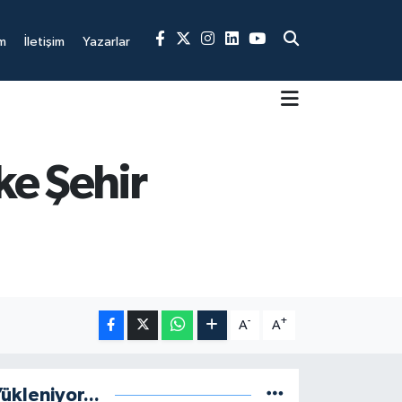
m
İletişim
Yazarlar
ke Şehir
-
+
A
A
ükleniyor...