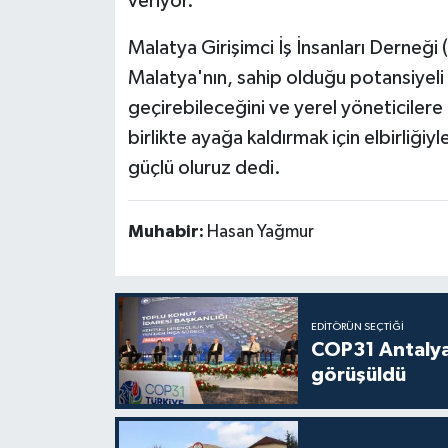
veriyor."
Malatya Girişimci İş İnsanları Derneğ
Malatya'nın, sahip olduğu potansiyeli
geçirebileceğini ve yerel yöneticiler
birlikte ayağa kaldırmak için elbirliğiyl
güçlü oluruz dedi.
Muhabir:
Hasan Yağmur
EDITÖRÜN SEÇTIĞI
COP31 Antalya
görüşüldü