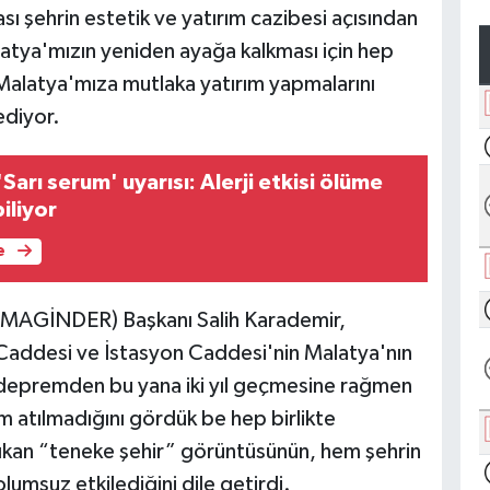
ı şehrin estetik ve yatırım cazibesi açısından
atya'mızın yeniden ayağa kalkması için hep
ı Malatya'mıza mutlaka yatırım yapmalarını
ediyor.
arı serum' uyarısı: Alerji etkisi ölüme
iliyor
e
i (MAGİNDER) Başkanı Salih Karademir,
 Caddesi ve İstasyon Caddesi'nin Malatya'nın
k depremden bu yana iki yıl geçmesine rağmen
 atılmadığını gördük be hep birlikte
ıkan “teneke şehir” görüntüsünün, hem şehrin
lumsuz etkilediğini dile getirdi.