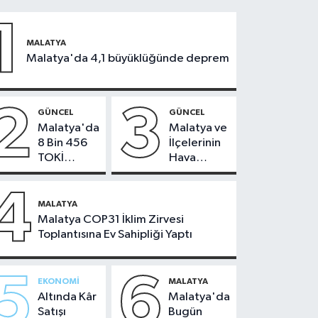
1
MALATYA
Malatya'da 4,1 büyüklüğünde deprem
2
3
GÜNCEL
GÜNCEL
Malatya'da
Malatya ve
8 Bin 456
İlçelerinin
TOKİ
Hava
Konutunun
Durumu -
Kurası
24
4
Bugün
Temmuz
MALATYA
Çekiliyor
2026
Malatya COP31 İklim Zirvesi
Toplantısına Ev Sahipliği Yaptı
5
6
EKONOMI
MALATYA
Altında Kâr
Malatya'da
Satışı
Bugün