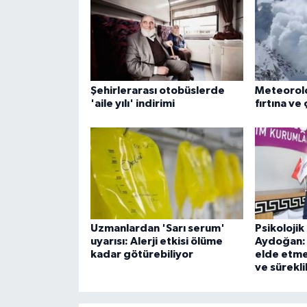
Şehirlerarası otobüslerde
Meteoroloj
'aile yılı' indirimi
fırtına ve 
Uzmanlardan 'Sarı serum'
Psikoloji
uyarısı: Alerji etkisi ölüme
Aydoğan: 
kadar götürebiliyor
elde etmek
ve süreklil