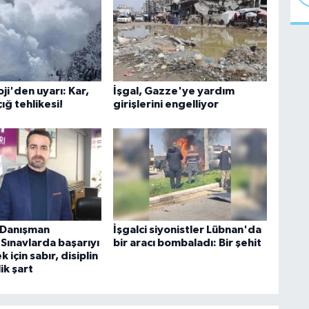
i'den uyarı: Kar,
İşgal, Gazze'ye yardım
çığ tehlikesi!
girişlerini engelliyor
k Danışman
İşgalci siyonistler Lübnan'da
Sınavlarda başarıyı
bir aracı bombaladı: Bir şehit
 için sabır, disiplin
ik şart