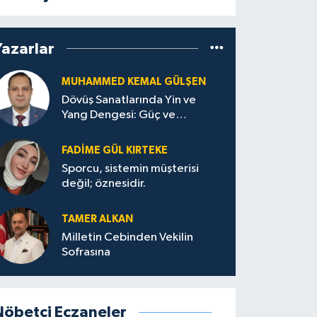
Yazarlar
MUHAMMED KEMAL GÜLŞEN
Dövüş Sanatlarında Yin ve
Yang Dengesi: Güç ve
Sakinliğin Uyumu
FADIME GÜL KIRTEKE
Sporcu, sistemin müşterisi
değil; öznesidir.
TAMER ALKAN
Milletin Cebinden Vekilin
Sofrasına
Nöbetçi Eczaneler