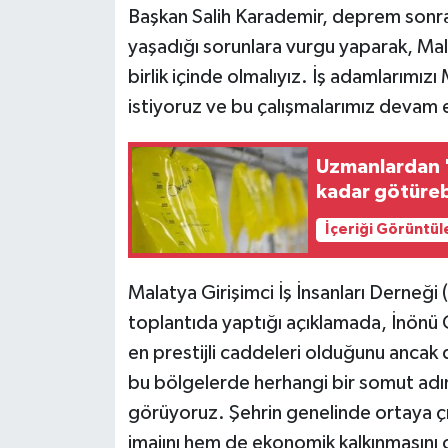
Başkan Salih Karademir, deprem sonras
yaşadığı sorunlara vurgu yaparak, Mal
birlik içinde olmalıyız. İş adamlarımız
istiyoruz ve bu çalışmalarımız devam 
Uzmanlardan 'S
kadar götüreb
İçeriği Görüntül
Malatya Girişimci İş İnsanları Derneğ
toplantıda yaptığı açıklamada, İnönü
en prestijli caddeleri olduğunu anca
bu bölgelerde herhangi bir somut adım
görüyoruz. Şehrin genelinde ortaya ç
imajını hem de ekonomik kalkınmasını o