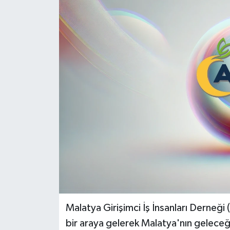
Politika
Sağlık
Spor
Teknoloji
Yaşam
Malatya Girişimci İş İnsanları Derneğ
bir araya gelerek Malatya'nın geleceğiy