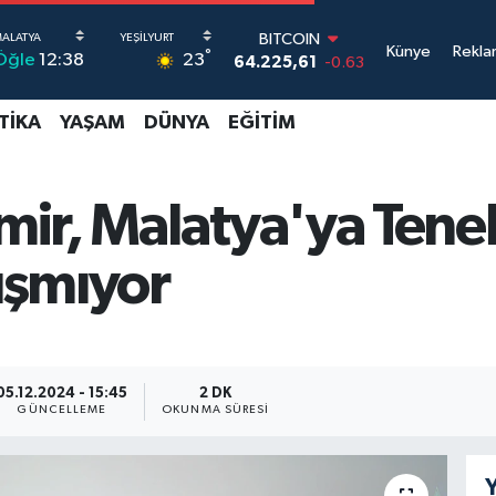
BITCOIN
Künye
Rekla
°
23
Öğle
12:38
64.225,61
-0.63
DOLAR
47,7143
0.16
TIKA
YAŞAM
DÜNYA
EĞITIM
EURO
55,0317
-0.02
STERLİN
64,2463
0.07
ir, Malatya'ya Tene
GRAM ALTIN
6510.40
0.45
ışmıyor
BİST100
13.799
70
05.12.2024 - 15:45
2 DK
GÜNCELLEME
OKUNMA SÜRESI
Y