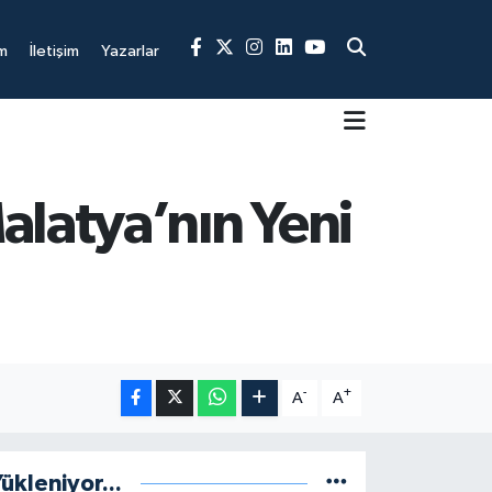
m
İletişim
Yazarlar
alatya’nın Yeni
-
+
A
A
ükleniyor...