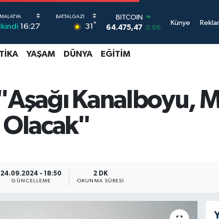
DOLAR
Künye
Rekla
°
31
İkindi
16:27
47,5986
0.06
EURO
55,0700
0.1
TIKA
YAŞAM
DÜNYA
EĞITIM
STERLİN
64,2438
0.21
GRAM ALTIN
6518.23
0.39
 "Aşağı Kanalboyu, M
BİST100
13.703
0
i Olacak"
BITCOIN
64.475,47
0.66
24.09.2024 - 18:50
2 DK
GÜNCELLEME
OKUNMA SÜRESI
Y