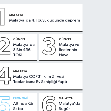
1
MALATYA
Malatya'da 4,1 büyüklüğünde deprem
2
3
GÜNCEL
GÜNCEL
Malatya'da
Malatya ve
8 Bin 456
İlçelerinin
TOKİ
Hava
Konutunun
Durumu -
Kurası
24
4
Bugün
Temmuz
MALATYA
Çekiliyor
2026
Malatya COP31 İklim Zirvesi
Toplantısına Ev Sahipliği Yaptı
5
6
EKONOMI
MALATYA
Altında Kâr
Malatya'da
Satışı
Bugün