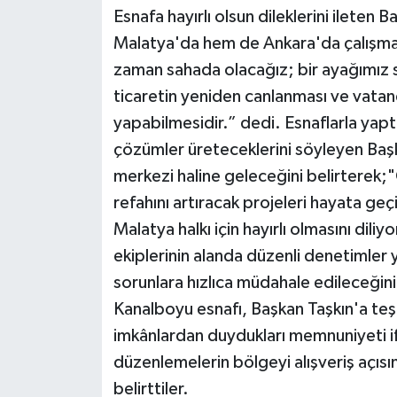
Esnafa hayırlı olsun dileklerini ileten
Malatya'da hem de Ankara'da çalışmalar
zaman sahada olacağız; bir ayağımız 
ticaretin yeniden canlanması ve vatand
yapabilmesidir.” dedi. Esnaflarla yaptı
çözümler üreteceklerini söyleyen Başk
merkezi haline geleceğini belirterek;
refahını artıracak projeleri hayata geç
Malatya halkı için hayırlı olmasını diliy
ekiplerinin alanda düzenli denetimler y
sorunlara hızlıca müdahale edileceğini 
Kanalboyu esnafı, Başkan Taşkın'a teş
imkânlardan duydukları memnuniyeti if
düzenlemelerin bölgeyi alışveriş açısı
belirttiler.