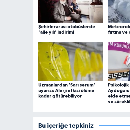
Şehirlerarası otobüslerde
Meteoroloj
'aile yılı' indirimi
fırtına ve 
Uzmanlardan 'Sarı serum'
Psikoloji
uyarısı: Alerji etkisi ölüme
Aydoğan: 
kadar götürebiliyor
elde etmek
ve süreklil
Bu içeriğe tepkiniz