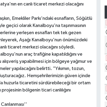
tya'nın en canlı ticaret merkezi olacağını
kın, Emekliler Parkı'ndaki esnafların, Söğütlü
yle geçici olarak Kanalboyu'na taşınmasının
yerlerine yerleşen esnafları tek tek gezen
 dinleyerek, Aşağı Kanalboyu'nun önümüzdeki
anlı ticaret merkezi olacağını söyledi.
lboyu'nun araç trafiğine kapatıldığını ve
u alışveriş yapabilmesi için bölgeye yağmur ve
er yapılacağını belirtti. "Yıkımın, tozun,
luşturacağız. Hemşehrilerimizin güven içinde
da huzurla ticaretini sürdürebileceği bir ortam
projesinin bölgenin ticari canlılığını
n Canlanması''