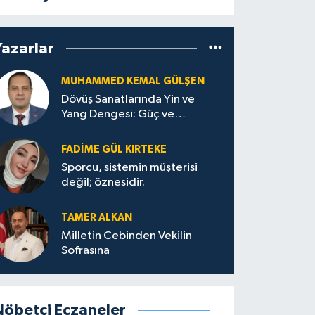
Yazarlar
MUHAMMED KEMAL GÜLŞEN
Dövüş Sanatlarında Yin ve
Yang Dengesi: Güç ve
Sakinliğin Uyumu
FADIME GÜL KIRTEKE
Sporcu, sistemin müşterisi
değil; öznesidir.
TAMER ALKAN
Milletin Cebinden Vekilin
Sofrasına
Nöbetçi Eczaneler