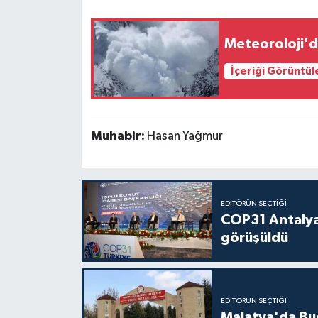
Meteoroloji'den
İçeriği Görüntül
Muhabir:
Hasan Yağmur
EDITÖRÜN SEÇTIĞI
COP31 Antalya
görüşüldü
EDITÖRÜN SEÇTIĞI
Malatya'da Bu