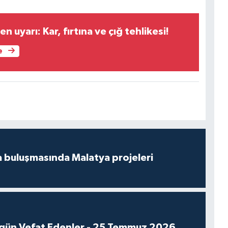
 uyarı: Kar, fırtına ve çığ tehlikesi!
e
 buluşmasında Malatya projeleri
gün Vefat Edenler - 25 Temmuz 2026