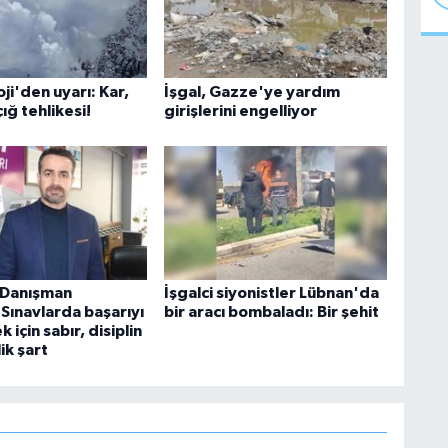
i'den uyarı: Kar,
İşgal, Gazze'ye yardım
çığ tehlikesi!
girişlerini engelliyor
k Danışman
İşgalci siyonistler Lübnan'da
Sınavlarda başarıyı
bir aracı bombaladı: Bir şehit
 için sabır, disiplin
ik şart