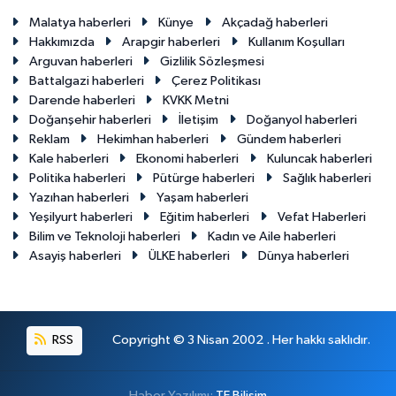
Malatya haberleri
Künye
Akçadağ haberleri
Hakkımızda
Arapgir haberleri
Kullanım Koşulları
Arguvan haberleri
Gizlilik Sözleşmesi
Battalgazi haberleri
Çerez Politikası
Darende haberleri
KVKK Metni
Doğanşehir haberleri
İletişim
Doğanyol haberleri
Reklam
Hekimhan haberleri
Gündem haberleri
Kale haberleri
Ekonomi haberleri
Kuluncak haberleri
Politika haberleri
Pütürge haberleri
Sağlık haberleri
Yazıhan haberleri
Yaşam haberleri
Yeşilyurt haberleri
Eğitim haberleri
Vefat Haberleri
Bilim ve Teknoloji haberleri
Kadın ve Aile haberleri
Asayiş haberleri
ÜLKE haberleri
Dünya haberleri
RSS
Copyright © 3 Nisan 2002 . Her hakkı saklıdır.
Haber Yazılımı:
TE Bilişim