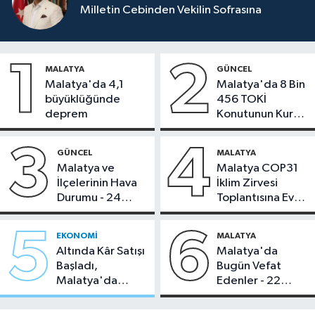
Milletin Cebinden Vekilin Sofrasına
1
2
MALATYA
GÜNCEL
Malatya'da 4,1
Malatya'da 8 Bin
büyüklüğünde
456 TOKİ
deprem
Konutunun Kurası
Bugün Çekiliyor
3
4
GÜNCEL
MALATYA
Malatya ve
Malatya COP31
İlçelerinin Hava
İklim Zirvesi
Durumu - 24
Toplantısına Ev
Temmuz 2026
Sahipliği Yaptı
5
6
EKONOMI
MALATYA
Altında Kâr Satışı
Malatya'da
Başladı,
Bugün Vefat
Malatya'da
Edenler - 22
Makas Ne
Temmuz 2026
Durumda?