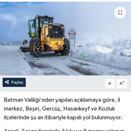
Politika
Sağlık
Spor
Teknoloji
Yaşam
Paylaş
-
+
A
A
Batman Valiliği'nden yapılan açıklamaya göre, il
merkez, Beşiri, Gercüş, Hasankeyf ve Kozluk
ilçelerinde şu an itibariyle kapalı yol bulunmuyor.