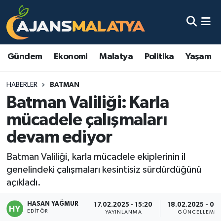
Asayiş
Malatya Nöbetçi Eczaneler
Gündem
Ekonomi
Malatya
Politika
Yaşam
Dünya
Malatya Hava Durumu
HABERLER
BATMAN
Eğitim
Malatya Namaz Vakitleri
Batman Valiliği: Karla
Ekonomi
Malatya Trafik Yoğunluk Haritası
mücadele çalışmaları
devam ediyor
Gündem
TFF 3.Lig 2.Grup Puan Durumu ve Fikstür
Batman Valiliği, karla mücadele ekiplerinin il
Kadın
Tüm Manşetler
genelindeki çalışmaları kesintisiz sürdürdüğünü
açıkladı.
Kültür & Sanat
Son Dakika Haberleri
HASAN YAĞMUR
17.02.2025 - 15:20
18.02.2025 - 00:
EDITÖR
Magazin
Haber Arşivi
YAYINLANMA
GÜNCELLEME