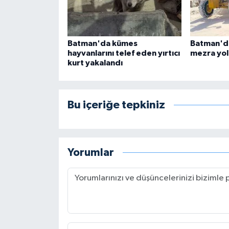
Batman'da kümes
Batman'da
hayvanlarını telef eden yırtıcı
mezra yol
kurt yakalandı
Bu içeriğe tepkiniz
Yorumlar