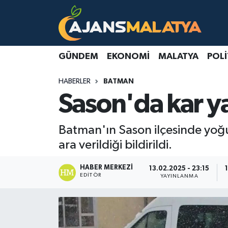
Asayiş
Malatya Nöbetçi Eczaneler
GÜNDEM
EKONOMI
MALATYA
POLI
Dünya
Malatya Hava Durumu
HABERLER
BATMAN
Eğitim
Malatya Namaz Vakitleri
Sason'da kar ya
Ekonomi
Malatya Trafik Yoğunluk Haritası
Batman'ın Sason ilçesinde yoğu
Gündem
TFF 3.Lig 2.Grup Puan Durumu ve Fikstür
ara verildiği bildirildi.
Kadın
Tüm Manşetler
HABER MERKEZI
13.02.2025 - 23:15
EDITÖR
YAYINLANMA
Kültür & Sanat
Son Dakika Haberleri
Magazin
Haber Arşivi