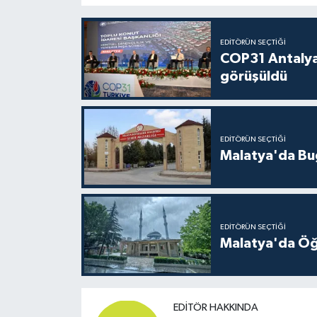
EDITÖRÜN SEÇTIĞI
COP31 Antalya
görüşüldü
EDITÖRÜN SEÇTIĞI
Malatya'da Bu
EDITÖRÜN SEÇTIĞI
Malatya'da Öğ
EDITÖR HAKKINDA