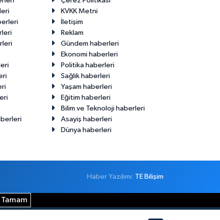
rleri
Çerez Politikası
eri
KVKK Metni
erleri
İletişim
leri
Reklam
leri
Gündem haberleri
Ekonomi haberleri
eri
Politika haberleri
eri
Sağlık haberleri
ri
Yaşam haberleri
eri
Eğitim haberleri
Bilim ve Teknoloji haberleri
berleri
Asayiş haberleri
Dünya haberleri
Haber Yazılımı:
TE Bilişim
Tamam