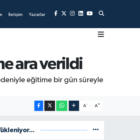
m
İletişim
Yazarlar
e ara verildi
deniyle eğitime bir gün süreyle
-
+
A
A
ükleniyor...