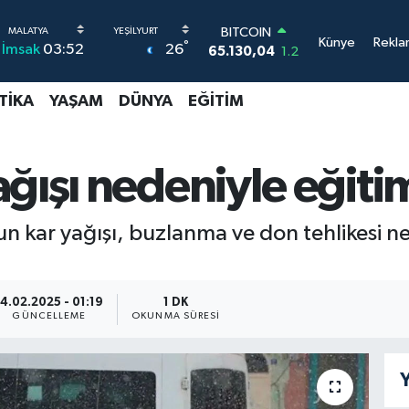
BITCOIN
Künye
Rekla
°
26
İmsak
03:52
65.130,04
1.2
DOLAR
47,7106
0.17
TIKA
YAŞAM
DÜNYA
EĞITIM
EURO
55,1652
0.27
STERLİN
64,4046
0.35
ğışı nedeniyle eğitim
GRAM ALTIN
6648.99
2.59
BİST100
n kar yağışı, buzlanma ve don tehlikesi ne
13.773
-19
14.02.2025 - 01:19
1 DK
GÜNCELLEME
OKUNMA SÜRESI
Y