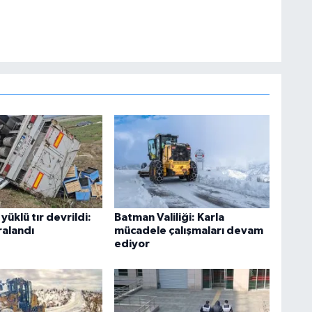
yüklü tır devrildi:
Batman Valiliği: Karla
ralandı
mücadele çalışmaları devam
ediyor