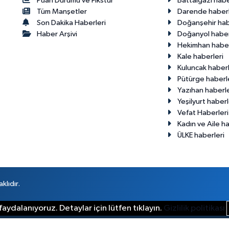
Puan Durumu ve Fikstür
Battalgazi habe
Tüm Manşetler
Darende haberl
Son Dakika Haberleri
Doğanşehir hab
Haber Arşivi
Doğanyol haber
Hekimhan haber
Kale haberleri
Kuluncak haberl
Pütürge haberl
Yazıhan haberle
Yeşilyurt haberl
Vefat Haberleri
Kadın ve Aile ha
ÜLKE haberleri
klıdır.
aydalanıyoruz. Detaylar için lütfen tıklayın.
Gizlilik politikası