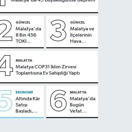
Malatya'da 4,1 büyüklüğünde deprem
2
3
GÜNCEL
GÜNCEL
Malatya'da
Malatya ve
8 Bin 456
İlçelerinin
TOKİ
Hava
Konutunun
Durumu -
Kurası
24
4
Bugün
Temmuz
MALATYA
Çekiliyor
2026
Malatya COP31 İklim Zirvesi
Toplantısına Ev Sahipliği Yaptı
5
6
EKONOMI
MALATYA
Altında Kâr
Malatya'da
Satışı
Bugün
Başladı,
Vefat
Malatya'da
Edenler -
Makas Ne
22 Temmuz
Durumda?
2026