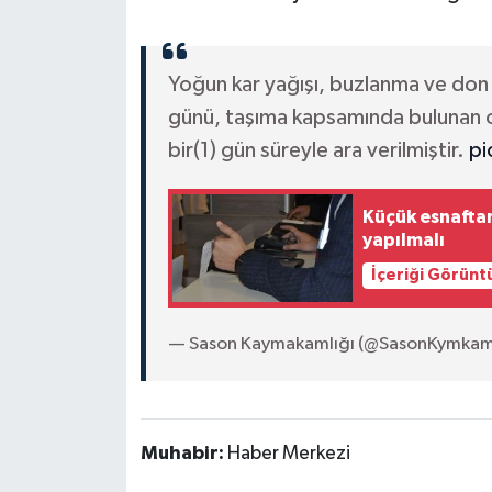
Yoğun kar yağışı, buzlanma ve do
günü, taşıma kapsamında bulunan ok
bir(1) gün süreyle ara verilmiştir.
pi
Küçük esnaftan
yapılmalı
İçeriği Görünt
— Sason Kaymakamlığı (@SasonKymkaml
Muhabir:
Haber Merkezi