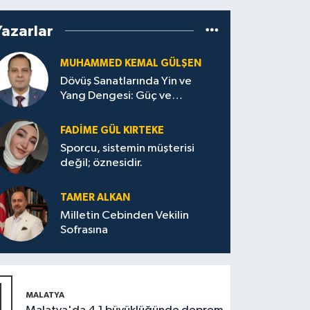
Yazarlar
MUHAMMED KEMAL GÜLŞEN
Dövüş Sanatlarında Yin ve
Yang Dengesi: Güç ve
Sakinliğin Uyumu
FADIME GÜL KIRTEKE
Sporcu, sistemin müşterisi
değil; öznesidir.
TAMER ALKAN
Milletin Cebinden Vekilin
Sofrasına
1
MALATYA