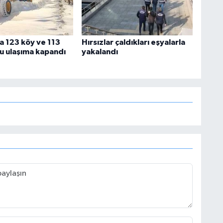
 123 köy ve 113
Hırsızlar çaldıkları eşyalarla
u ulaşıma kapandı
yakalandı