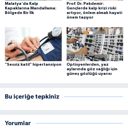
Malatya'da Kalp
Prof. Dr. Pekdemir:
Kapaklarına Mandallama:
Gençlerde kalp krizi riski
Bölgede Bir İlk
artıyor, önlem almak hayati
önem taşıyor
"Sessiz katil" hipertansiyon
Optisyenlerden, yaz
aylarında göz sağlığı için
güneş gözlüğü uyarısı
Bu içeriğe tepkiniz
Yorumlar