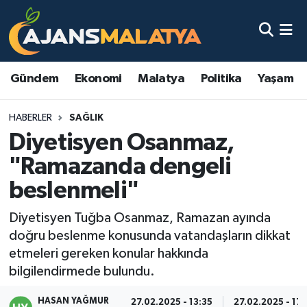
Asayiş
Malatya Nöbetçi Eczaneler
Gündem
Ekonomi
Malatya
Politika
Yaşam
Dünya
Malatya Hava Durumu
HABERLER
SAĞLIK
Eğitim
Malatya Namaz Vakitleri
Diyetisyen Osanmaz,
Ekonomi
Malatya Trafik Yoğunluk Haritası
"Ramazanda dengeli
beslenmeli"
Gündem
TFF 3.Lig 2.Grup Puan Durumu ve Fikstür
Diyetisyen Tuğba Osanmaz, Ramazan ayında
Kadın
Tüm Manşetler
doğru beslenme konusunda vatandaşların dikkat
etmeleri gereken konular hakkında
Kültür & Sanat
Son Dakika Haberleri
bilgilendirmede bulundu.
Magazin
Haber Arşivi
HASAN YAĞMUR
27.02.2025 - 13:35
27.02.2025 - 17: