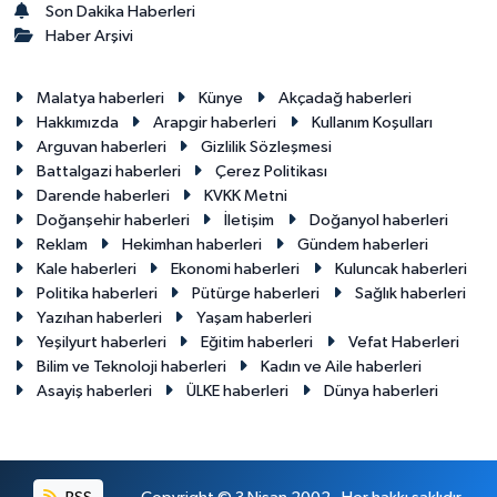
Son Dakika Haberleri
Haber Arşivi
Malatya haberleri
Künye
Akçadağ haberleri
Hakkımızda
Arapgir haberleri
Kullanım Koşulları
Arguvan haberleri
Gizlilik Sözleşmesi
Battalgazi haberleri
Çerez Politikası
Darende haberleri
KVKK Metni
Doğanşehir haberleri
İletişim
Doğanyol haberleri
Reklam
Hekimhan haberleri
Gündem haberleri
Kale haberleri
Ekonomi haberleri
Kuluncak haberleri
Politika haberleri
Pütürge haberleri
Sağlık haberleri
Yazıhan haberleri
Yaşam haberleri
Yeşilyurt haberleri
Eğitim haberleri
Vefat Haberleri
Bilim ve Teknoloji haberleri
Kadın ve Aile haberleri
Asayiş haberleri
ÜLKE haberleri
Dünya haberleri