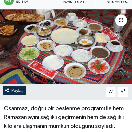
EDITÖR
YAYINLANMA
GÜNCELLEME
Politika
Sağlık
Spor
Teknoloji
Yaşam
Paylaş
-
+
A
A
Osanmaz, doğru bir beslenme programı ile hem
Ramazan ayını sağlıklı geçirmenin hem de sağlıklı
kilolara ulaşmanın mümkün olduğunu söyledi.