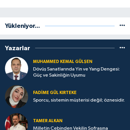
Yükleniyor...
Yazarlar
MUHAMMED KEMAL GÜLŞEN
Dövüş Sanatlarında Yin ve Yang Dengesi:
Güç ve Sakinliğin Uyumu
FADIME GÜL KIRTEKE
Sporcu, sistemin müşterisi değil; öznesidir.
TAMER ALKAN
Milletin Cebinden Vekilin Sofrasına