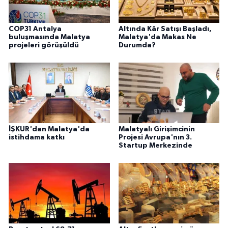
COP31 Antalya
Altında Kâr Satışı Başladı,
buluşmasında Malatya
Malatya'da Makas Ne
projeleri görüşüldü
Durumda?
İŞKUR'dan Malatya'da
Malatyalı Girişimcinin
istihdama katkı
Projesi Avrupa'nın 3.
Startup Merkezinde