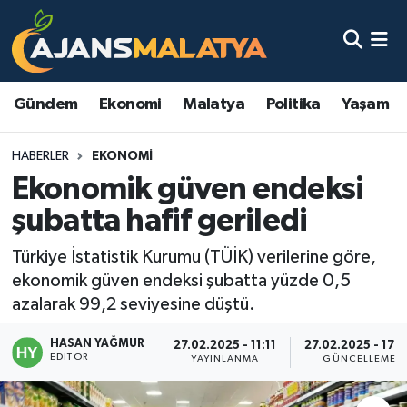
Asayiş
Malatya Nöbetçi Eczaneler
Gündem
Ekonomi
Malatya
Politika
Yaşam
Dünya
Malatya Hava Durumu
HABERLER
EKONOMI
Eğitim
Malatya Namaz Vakitleri
Ekonomik güven endeksi
Ekonomi
Malatya Trafik Yoğunluk Haritası
şubatta hafif geriledi
Gündem
TFF 3.Lig 2.Grup Puan Durumu ve Fikstür
Türkiye İstatistik Kurumu (TÜİK) verilerine göre,
ekonomik güven endeksi şubatta yüzde 0,5
Kadın
Tüm Manşetler
azalarak 99,2 seviyesine düştü.
HASAN YAĞMUR
Kültür & Sanat
Son Dakika Haberleri
27.02.2025 - 11:11
27.02.2025 - 17:
EDITÖR
YAYINLANMA
GÜNCELLEME
Magazin
Haber Arşivi