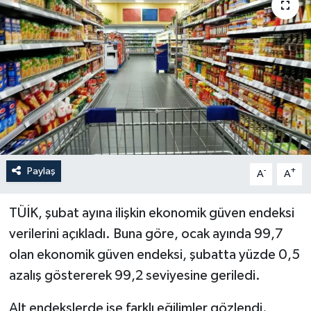
Politika
Sağlık
Spor
Teknoloji
Yaşam
Paylaş
-
+
A
A
TÜİK, şubat ayına ilişkin ekonomik güven endeksi
verilerini açıkladı. Buna göre, ocak ayında 99,7
olan ekonomik güven endeksi, şubatta yüzde 0,5
azalış göstererek 99,2 seviyesine geriledi.
Alt endekslerde ise farklı eğilimler gözlendi.