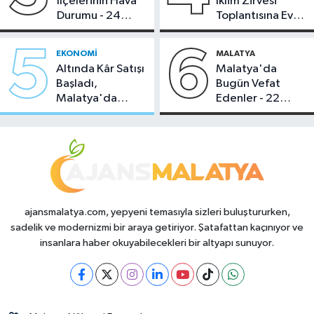
İlçelerinin Hava
İklim Zirvesi
Durumu - 24
Toplantısına Ev
Temmuz 2026
Sahipliği Yaptı
5
6
EKONOMI
MALATYA
Altında Kâr Satışı
Malatya'da
Başladı,
Bugün Vefat
Malatya'da
Edenler - 22
Makas Ne
Temmuz 2026
Durumda?
ajansmalatya.com, yepyeni temasıyla sizleri buluştururken,
sadelik ve modernizmi bir araya getiriyor. Şatafattan kaçınıyor ve
insanlara haber okuyabilecekleri bir altyapı sunuyor.