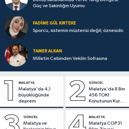
Güç ve Sakinliğin Uyumu
FADIME GÜL KIRTEKE
Sporcu, sistemin müşterisi değil; öznesidir.
TAMER ALKAN
Milletin Cebinden Vekilin Sofrasına
1
2
MALATYA
GÜNCEL
Malatya'da 4,1
Malatya'da 8 Bin
büyüklüğünde
456 TOKİ
deprem
Konutunun Kurası
Bugün Çekiliyor
3
4
GÜNCEL
MALATYA
Malatya ve
Malatya COP31