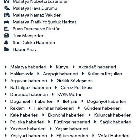
Malatya Nöbetçi Eczaneler
Malatya Hava Durumu
Malatya Namaz Vakitleri
Malatya Trafik Yoğunluk Haritası
Puan Durumu ve Fikstür
Tüm Manşetler
Son Dakika Haberleri
Haber Arşivi
Malatya haberleri
Künye
Akçadağ haberleri
Hakkımızda
Arapgir haberleri
Kullanım Koşulları
Arguvan haberleri
Gizlilik Sözleşmesi
Battalgazi haberleri
Çerez Politikası
Darende haberleri
KVKK Metni
Doğanşehir haberleri
İletişim
Doğanyol haberleri
Reklam
Hekimhan haberleri
Gündem haberleri
Kale haberleri
Ekonomi haberleri
Kuluncak haberleri
Politika haberleri
Pütürge haberleri
Sağlık haberleri
Yazıhan haberleri
Yaşam haberleri
Yeşilyurt haberleri
Eğitim haberleri
Vefat Haberleri