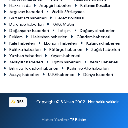
Hakkımızda
Arapgir haberleri
Kullanım Koşulları
Arguvan haberleri
Gizlilik Sözleşmesi
Battalgazi haberleri
Çerez Politikası
Darende haberleri
KVKK Metni
Doğanşehir haberleri
İletişim
Doğanyol haberleri
Reklam
Hekimhan haberleri
Gündem haberleri
Kale haberleri
Ekonomi haberleri
Kuluncak haberleri
Politika haberleri
Pütürge haberleri
Sağlık haberleri
Yazıhan haberleri
Yaşam haberleri
Yeşilyurt haberleri
Eğitim haberleri
Vefat Haberleri
Bilim ve Teknoloji haberleri
Kadın ve Aile haberleri
Asayiş haberleri
ÜLKE haberleri
Dünya haberleri
RSS
Copyright © 3 Nisan 2002 . Her hakkı saklıdır.
Haber Yazılımı:
TE Bilişim