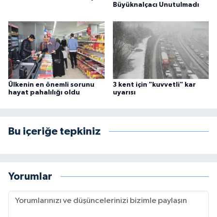
Büyüknalçacı Unutulmadı
Ülkenin en önemli sorunu
3 kent için "kuvvetli" kar
hayat pahalılığı oldu
uyarısı
Bu içeriğe tepkiniz
Yorumlar