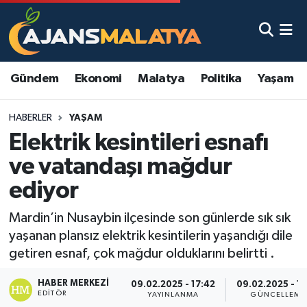
Asayiş
Malatya Nöbetçi Eczaneler
Gündem
Ekonomi
Malatya
Politika
Yaşam
Dünya
Malatya Hava Durumu
HABERLER
YAŞAM
Eğitim
Malatya Namaz Vakitleri
Elektrik kesintileri esnafı
Ekonomi
Malatya Trafik Yoğunluk Haritası
ve vatandaşı mağdur
ediyor
Gündem
TFF 3.Lig 2.Grup Puan Durumu ve Fikstür
Mardin’in Nusaybin ilçesinde son günlerde sık sık
Kadın
Tüm Manşetler
yaşanan plansız elektrik kesintilerin yaşandığı dile
getiren esnaf, çok mağdur olduklarını belirtti .
Kültür & Sanat
Son Dakika Haberleri
HABER MERKEZI
09.02.2025 - 17:42
09.02.2025 - 18
EDITÖR
Magazin
Haber Arşivi
YAYINLANMA
GÜNCELLEME