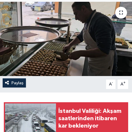
Politika
Sağlık
Spor
Teknoloji
Yaşam
Paylaş
-
+
A
A
İstanbul Valiliği: Akşam
saatlerinden itibaren
kar bekleniyor