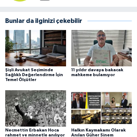
Bunlar da ilginizi çekebilir
Şişli Avukat Seçiminde
11 yıldır davaya bakacak
Sağlıklı Değerlendirme İçin
mahkeme bulamıyor
Temel Ölçütler
Necmettin Erbakan Hoca
Halkın Kaymakamı Olarak
rahmet ve minnetle anılıyor
Anılan Güher Sinem