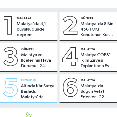
1
2
MALATYA
GÜNCEL
Malatya'da 4,1
Malatya'da 8 Bin
büyüklüğünde
456 TOKİ
deprem
Konutunun Kurası
Bugün Çekiliyor
3
4
GÜNCEL
MALATYA
Malatya ve
Malatya COP31
İlçelerinin Hava
İklim Zirvesi
Durumu - 24
Toplantısına Ev
Temmuz 2026
Sahipliği Yaptı
5
6
EKONOMI
MALATYA
Altında Kâr Satışı
Malatya'da
Başladı,
Bugün Vefat
Malatya'da
Edenler - 22
Makas Ne
Temmuz 2026
Durumda?