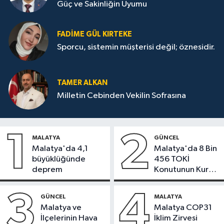
Güç ve Sakinliğin Uyumu
FADIME GÜL KIRTEKE
Sporcu, sistemin müşterisi değil; öznesidir.
TAMER ALKAN
Milletin Cebinden Vekilin Sofrasına
1
2
MALATYA
GÜNCEL
Malatya'da 4,1
Malatya'da 8 Bin
büyüklüğünde
456 TOKİ
deprem
Konutunun Kurası
Bugün Çekiliyor
3
4
GÜNCEL
MALATYA
Malatya ve
Malatya COP31
İlçelerinin Hava
İklim Zirvesi