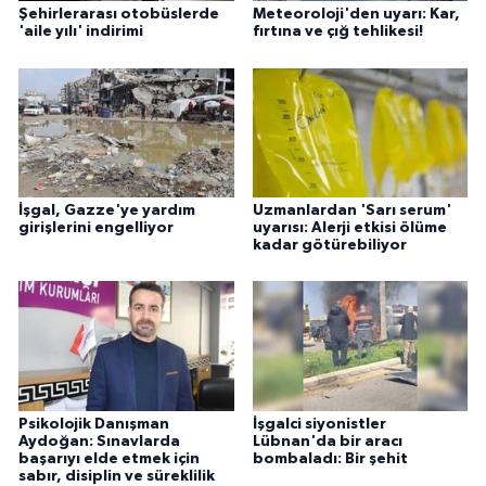
Şehirlerarası otobüslerde
Meteoroloji'den uyarı: Kar,
'aile yılı' indirimi
fırtına ve çığ tehlikesi!
İşgal, Gazze'ye yardım
Uzmanlardan 'Sarı serum'
girişlerini engelliyor
uyarısı: Alerji etkisi ölüme
kadar götürebiliyor
Psikolojik Danışman
İşgalci siyonistler
Aydoğan: Sınavlarda
Lübnan'da bir aracı
başarıyı elde etmek için
bombaladı: Bir şehit
sabır, disiplin ve süreklilik