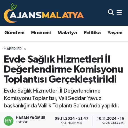
Asayiş
Malatya Nöbetçi Eczaneler
Gündem
Ekonomi
Malatya
Politika
Yaşam
Dünya
Malatya Hava Durumu
HABERLER
Eğitim
Malatya Namaz Vakitleri
Evde Sağlık Hizmetleri İl
Ekonomi
Malatya Trafik Yoğunluk Haritası
Değerlendirme Komisyonu
Toplantısı Gerçekleştirildi
Gündem
TFF 3.Lig 2.Grup Puan Durumu ve Fikstür
Evde Sağlık Hizmetleri İl Değerlendirme
Kadın
Tüm Manşetler
Komisyonu Toplantısı, Vali Seddar Yavuz
başkanlığında Valilik Toplantı Salonu’nda yapıldı.
Kültür & Sanat
Son Dakika Haberleri
HASAN YAĞMUR
09.11.2024 - 21:47
10.11.2024 - 16:
EDITÖR
Magazin
Haber Arşivi
YAYINLANMA
GÜNCELLEME