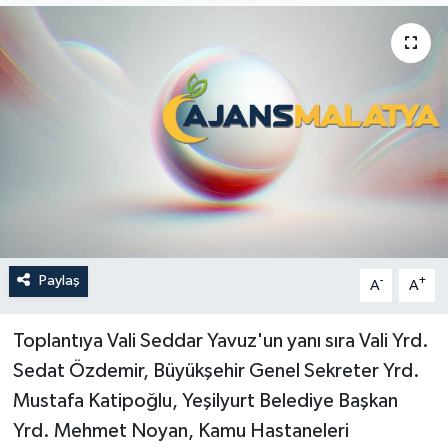
Politika
Sağlık
Spor
Teknoloji
Yaşam
Paylaş
-
+
A
A
Toplantıya Vali Seddar Yavuz'un yanı sıra Vali Yrd.
Sedat Özdemir, Büyükşehir Genel Sekreter Yrd.
Mustafa Katipoğlu, Yeşilyurt Belediye Başkan
Yrd. Mehmet Noyan, Kamu Hastaneleri