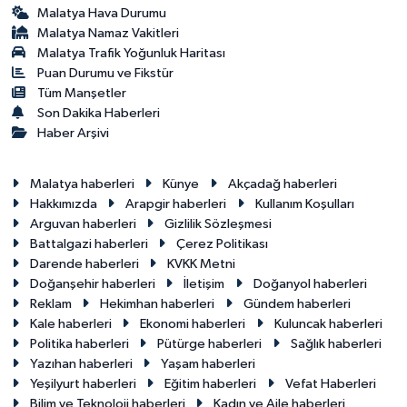
Malatya Hava Durumu
Malatya Namaz Vakitleri
Malatya Trafik Yoğunluk Haritası
Puan Durumu ve Fikstür
Tüm Manşetler
Son Dakika Haberleri
Haber Arşivi
Malatya haberleri
Künye
Akçadağ haberleri
Hakkımızda
Arapgir haberleri
Kullanım Koşulları
Arguvan haberleri
Gizlilik Sözleşmesi
Battalgazi haberleri
Çerez Politikası
Darende haberleri
KVKK Metni
Doğanşehir haberleri
İletişim
Doğanyol haberleri
Reklam
Hekimhan haberleri
Gündem haberleri
Kale haberleri
Ekonomi haberleri
Kuluncak haberleri
Politika haberleri
Pütürge haberleri
Sağlık haberleri
Yazıhan haberleri
Yaşam haberleri
Yeşilyurt haberleri
Eğitim haberleri
Vefat Haberleri
Bilim ve Teknoloji haberleri
Kadın ve Aile haberleri