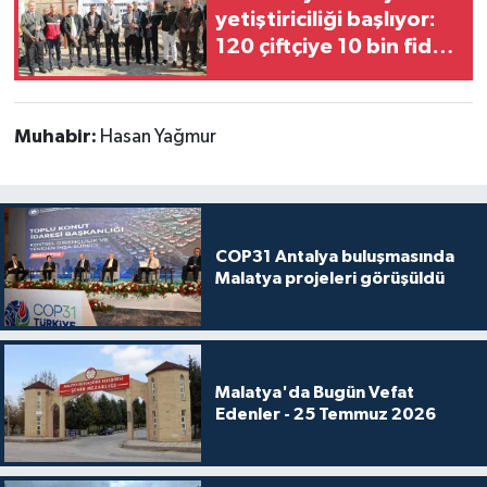
yetiştiriciliği başlıyor:
120 çiftçiye 10 bin fidan
dağıtıldı
Muhabir:
Hasan Yağmur
COP31 Antalya buluşmasında
Malatya projeleri görüşüldü
Malatya'da Bugün Vefat
Edenler - 25 Temmuz 2026