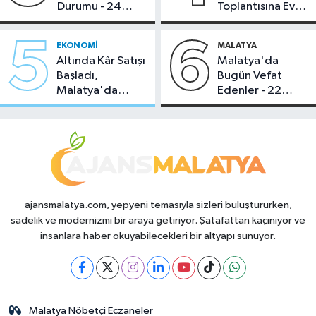
Durumu - 24
Toplantısına Ev
Temmuz 2026
Sahipliği Yaptı
5
6
EKONOMI
MALATYA
Altında Kâr Satışı
Malatya'da
Başladı,
Bugün Vefat
Malatya'da
Edenler - 22
Makas Ne
Temmuz 2026
Durumda?
ajansmalatya.com, yepyeni temasıyla sizleri buluştururken,
sadelik ve modernizmi bir araya getiriyor. Şatafattan kaçınıyor ve
insanlara haber okuyabilecekleri bir altyapı sunuyor.
Malatya Nöbetçi Eczaneler