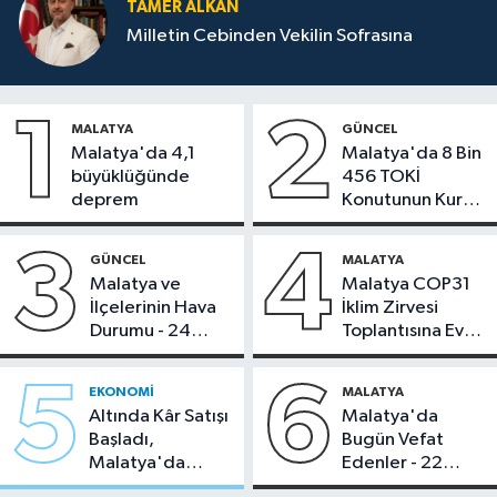
TAMER ALKAN
Milletin Cebinden Vekilin Sofrasına
1
2
MALATYA
GÜNCEL
Malatya'da 4,1
Malatya'da 8 Bin
büyüklüğünde
456 TOKİ
deprem
Konutunun Kurası
Bugün Çekiliyor
3
4
GÜNCEL
MALATYA
Malatya ve
Malatya COP31
İlçelerinin Hava
İklim Zirvesi
Durumu - 24
Toplantısına Ev
Temmuz 2026
Sahipliği Yaptı
5
6
EKONOMI
MALATYA
Altında Kâr Satışı
Malatya'da
Başladı,
Bugün Vefat
Malatya'da
Edenler - 22
Makas Ne
Temmuz 2026