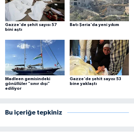
Gazze'de şehit sayısı 57
Batı Şeria'da yeni yıkım
bini aştı
Madleen gemisindeki
Gazze'de şehit sayısı 53
gönüllüler "sınır dışı"
bine yaklaştı
ediliyor
Bu içeriğe tepkiniz