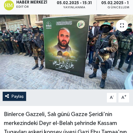
HABER MERKEZI
05.02.2025 - 15:31
05.02.2025 - 16
EDITÖR
YAYINLANMA
GÜNCELLEME
Politika
Sağlık
Spor
Teknoloji
Yaşam
Paylaş
-
+
A
A
Binlerce Gazzeli, Salı günü Gazze Şeridi'nin
merkezindeki Deyr el-Belah şehrinde Kassam
Tugayları askeri konsey üyesi Gazi Ebu Tamaa'nın