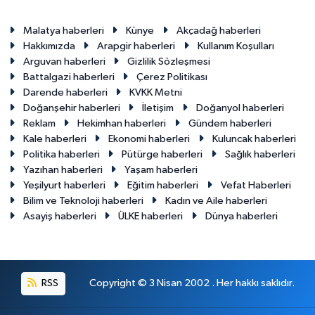
Malatya haberleri
Künye
Akçadağ haberleri
Hakkımızda
Arapgir haberleri
Kullanım Koşulları
Arguvan haberleri
Gizlilik Sözleşmesi
Battalgazi haberleri
Çerez Politikası
Darende haberleri
KVKK Metni
Doğanşehir haberleri
İletişim
Doğanyol haberleri
Reklam
Hekimhan haberleri
Gündem haberleri
Kale haberleri
Ekonomi haberleri
Kuluncak haberleri
Politika haberleri
Pütürge haberleri
Sağlık haberleri
Yazıhan haberleri
Yaşam haberleri
Yeşilyurt haberleri
Eğitim haberleri
Vefat Haberleri
Bilim ve Teknoloji haberleri
Kadın ve Aile haberleri
Asayiş haberleri
ÜLKE haberleri
Dünya haberleri
RSS
Copyright © 3 Nisan 2002 . Her hakkı saklıdır.