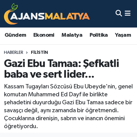
Asayiş
Malatya Nöbetçi Eczaneler
Gündem
Ekonomi
Malatya
Politika
Yaşam
Dünya
Malatya Hava Durumu
HABERLER
FILISTIN
Eğitim
Malatya Namaz Vakitleri
Gazi Ebu Tamaa: Şefkatli
Ekonomi
Malatya Trafik Yoğunluk Haritası
baba ve sert lider...
Gündem
TFF 3.Lig 2.Grup Puan Durumu ve Fikstür
Kassam Tugayları Sözcüsü Ebu Ubeyde'nin, genel
komutan Muhammed Ed Dayf ile birlikte
Kadın
Tüm Manşetler
şehadetini duyurduğu Gazi Ebu Tamaa sadece bir
savaşçı değil, aynı zamanda bir öğretmendi.
Kültür & Sanat
Son Dakika Haberleri
Çocuklarına direnişin, sabrın ve inancın önemini
öğretiyordu.
Magazin
Haber Arşivi