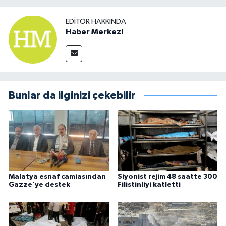
EDITÖR HAKKINDA
Haber Merkezi
Bunlar da ilginizi çekebilir
Malatya esnaf camiasından
Siyonist rejim 48 saatte 300
Gazze'ye destek
Filistinliyi katletti