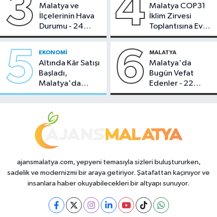
3
4
Malatya ve
Malatya COP31
İlçelerinin Hava
İklim Zirvesi
Durumu - 24
Toplantısına Ev
Temmuz 2026
Sahipliği Yaptı
5
6
EKONOMI
MALATYA
Altında Kâr Satışı
Malatya'da
Başladı,
Bugün Vefat
Malatya'da
Edenler - 22
Makas Ne
Temmuz 2026
Durumda?
ajansmalatya.com, yepyeni temasıyla sizleri buluştururken,
sadelik ve modernizmi bir araya getiriyor. Şatafattan kaçınıyor ve
insanlara haber okuyabilecekleri bir altyapı sunuyor.