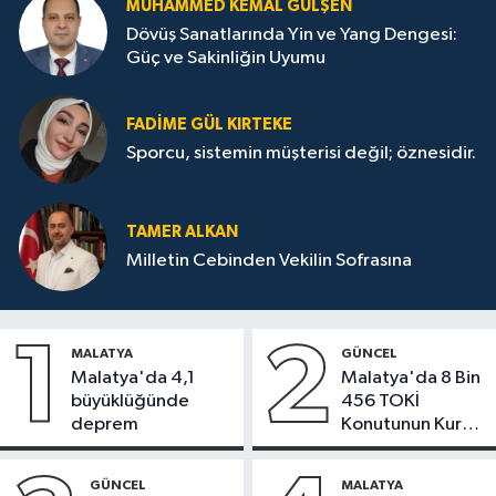
MUHAMMED KEMAL GÜLŞEN
Dövüş Sanatlarında Yin ve Yang Dengesi:
Güç ve Sakinliğin Uyumu
FADIME GÜL KIRTEKE
Sporcu, sistemin müşterisi değil; öznesidir.
TAMER ALKAN
Milletin Cebinden Vekilin Sofrasına
1
2
MALATYA
GÜNCEL
Malatya'da 4,1
Malatya'da 8 Bin
büyüklüğünde
456 TOKİ
deprem
Konutunun Kurası
Bugün Çekiliyor
GÜNCEL
MALATYA