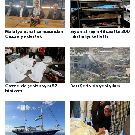
Malatya esnaf camiasından
Siyonist rejim 48 saatte 300
Gazze'ye destek
Filistinliyi katletti
Gazze'de şehit sayısı 57
Batı Şeria'da yeni yıkım
bini aştı