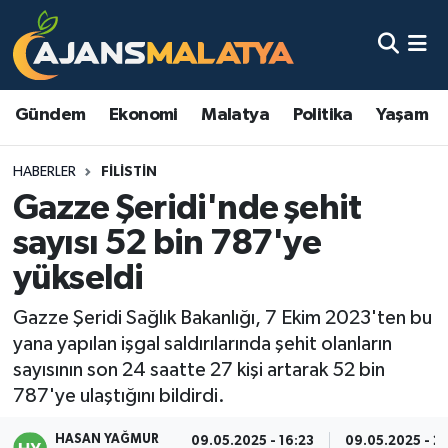
Asayiş
Malatya Nöbetçi Eczaneler
Gündem
Ekonomi
Malatya
Politika
Yaşam
Dünya
Malatya Hava Durumu
HABERLER
FILISTIN
Eğitim
Malatya Namaz Vakitleri
Gazze Şeridi'nde şehit
Ekonomi
Malatya Trafik Yoğunluk Haritası
sayısı 52 bin 787'ye
yükseldi
Gündem
TFF 3.Lig 2.Grup Puan Durumu ve Fikstür
Gazze Şeridi Sağlık Bakanlığı, 7 Ekim 2023'ten bu
Kadın
Tüm Manşetler
yana yapılan işgal saldırılarında şehit olanların
sayısının son 24 saatte 27 kişi artarak 52 bin
Kültür & Sanat
Son Dakika Haberleri
787'ye ulaştığını bildirdi.
Magazin
Haber Arşivi
HASAN YAĞMUR
09.05.2025 - 16:23
09.05.2025 - 2