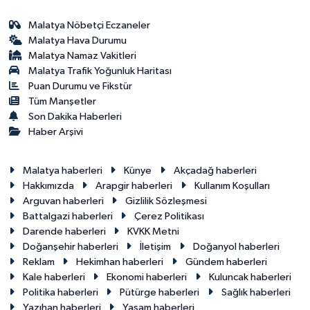
Malatya Nöbetçi Eczaneler
Malatya Hava Durumu
Malatya Namaz Vakitleri
Malatya Trafik Yoğunluk Haritası
Puan Durumu ve Fikstür
Tüm Manşetler
Son Dakika Haberleri
Haber Arşivi
Malatya haberleri
Künye
Akçadağ haberleri
Hakkımızda
Arapgir haberleri
Kullanım Koşulları
Arguvan haberleri
Gizlilik Sözleşmesi
Battalgazi haberleri
Çerez Politikası
Darende haberleri
KVKK Metni
Doğanşehir haberleri
İletişim
Doğanyol haberleri
Reklam
Hekimhan haberleri
Gündem haberleri
Kale haberleri
Ekonomi haberleri
Kuluncak haberleri
Politika haberleri
Pütürge haberleri
Sağlık haberleri
Yazıhan haberleri
Yaşam haberleri