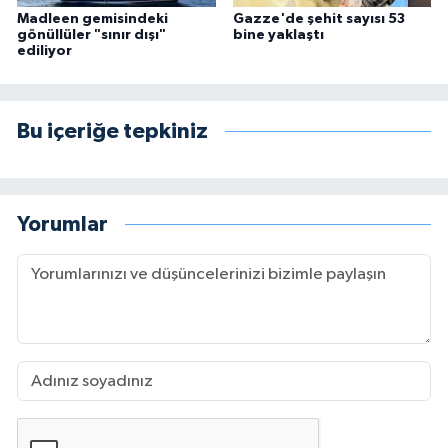
Madleen gemisindeki
Gazze'de şehit sayısı 53
gönüllüler "sınır dışı"
bine yaklaştı
ediliyor
Bu içeriğe tepkiniz
Yorumlar