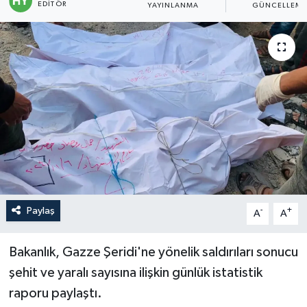
EDITÖR
YAYINLANMA
GÜNCELLEM
Politika
Sağlık
Spor
Teknoloji
Yaşam
Paylaş
-
+
A
A
Bakanlık, Gazze Şeridi'ne yönelik saldırıları sonucu
şehit ve yaralı sayısına ilişkin günlük istatistik
raporu paylaştı.