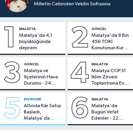
Milletin Cebinden Vekilin Sofrasına
1
2
MALATYA
GÜNCEL
Malatya'da 4,1
Malatya'da 8 Bin
büyüklüğünde
456 TOKİ
deprem
Konutunun Kurası
Bugün Çekiliyor
3
4
GÜNCEL
MALATYA
Malatya ve
Malatya COP31
İlçelerinin Hava
İklim Zirvesi
Durumu - 24
Toplantısına Ev
Temmuz 2026
Sahipliği Yaptı
5
6
EKONOMI
MALATYA
Altında Kâr Satışı
Malatya'da
Başladı,
Bugün Vefat
Malatya'da
Edenler - 22
Makas Ne
Temmuz 2026
Durumda?