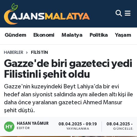
Asayiş
Malatya Nöbetçi Eczaneler
Gündem
Ekonomi
Malatya
Politika
Yaşam
Dünya
Malatya Hava Durumu
HABERLER
FILISTIN
Eğitim
Malatya Namaz Vakitleri
Gazze'de biri gazeteci yedi
Ekonomi
Malatya Trafik Yoğunluk Haritası
Filistinli şehit oldu
Gündem
TFF 3.Lig 2.Grup Puan Durumu ve Fikstür
Gazze'nin kuzeyindeki Beyt Lahiya’da bir evi
hedef alan siyonist saldırıda aynı aileden altı kişi ile
Kadın
Tüm Manşetler
daha önce yaralanan gazeteci Ahmed Mansur
şehit düştü.
Kültür & Sanat
Son Dakika Haberleri
HASAN YAĞMUR
08.04.2025 - 09:19
08.04.2025 - 1
EDITÖR
YAYINLANMA
GÜNCELLEM
Magazin
Haber Arşivi