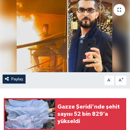
Politika
Sağlık
Spor
Teknoloji
Yaşam
Paylaş
-
+
A
A
Gazze Şeridi'nde şehit
sayısı 52 bin 829’a
yükseldi