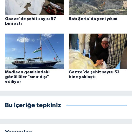
Gazze'de şehit sayısı 57
Batı Şeria'da yeni yıkım
bini aştı
Madleen gemisindeki
Gazze'de şehit sayısı 53
gönüllüler "sınır dışı"
bine yaklaştı
ediliyor
Bu içeriğe tepkiniz