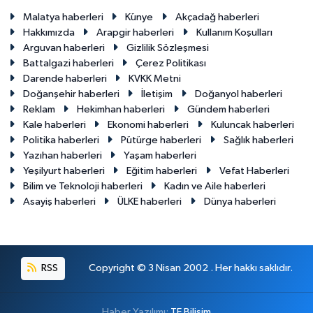
Malatya haberleri
Künye
Akçadağ haberleri
Hakkımızda
Arapgir haberleri
Kullanım Koşulları
Arguvan haberleri
Gizlilik Sözleşmesi
Battalgazi haberleri
Çerez Politikası
Darende haberleri
KVKK Metni
Doğanşehir haberleri
İletişim
Doğanyol haberleri
Reklam
Hekimhan haberleri
Gündem haberleri
Kale haberleri
Ekonomi haberleri
Kuluncak haberleri
Politika haberleri
Pütürge haberleri
Sağlık haberleri
Yazıhan haberleri
Yaşam haberleri
Yeşilyurt haberleri
Eğitim haberleri
Vefat Haberleri
Bilim ve Teknoloji haberleri
Kadın ve Aile haberleri
Asayiş haberleri
ÜLKE haberleri
Dünya haberleri
RSS
Copyright © 3 Nisan 2002 . Her hakkı saklıdır.
Haber Yazılımı:
TE Bilişim