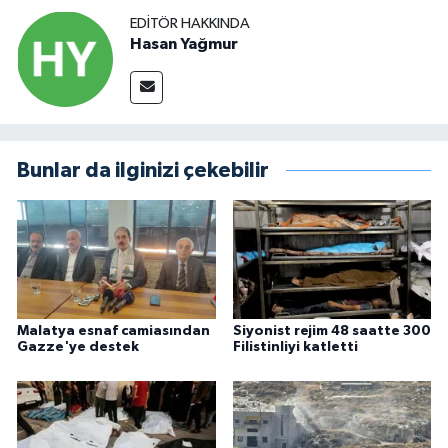
EDITÖR HAKKINDA
Hasan Yağmur
Bunlar da ilginizi çekebilir
Malatya esnaf camiasından
Siyonist rejim 48 saatte 300
Gazze'ye destek
Filistinliyi katletti