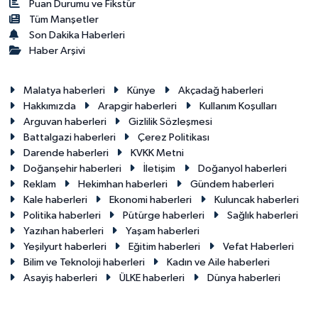
Puan Durumu ve Fikstür
Tüm Manşetler
Son Dakika Haberleri
Haber Arşivi
Malatya haberleri
Künye
Akçadağ haberleri
Hakkımızda
Arapgir haberleri
Kullanım Koşulları
Arguvan haberleri
Gizlilik Sözleşmesi
Battalgazi haberleri
Çerez Politikası
Darende haberleri
KVKK Metni
Doğanşehir haberleri
İletişim
Doğanyol haberleri
Reklam
Hekimhan haberleri
Gündem haberleri
Kale haberleri
Ekonomi haberleri
Kuluncak haberleri
Politika haberleri
Pütürge haberleri
Sağlık haberleri
Yazıhan haberleri
Yaşam haberleri
Yeşilyurt haberleri
Eğitim haberleri
Vefat Haberleri
Bilim ve Teknoloji haberleri
Kadın ve Aile haberleri
Asayiş haberleri
ÜLKE haberleri
Dünya haberleri