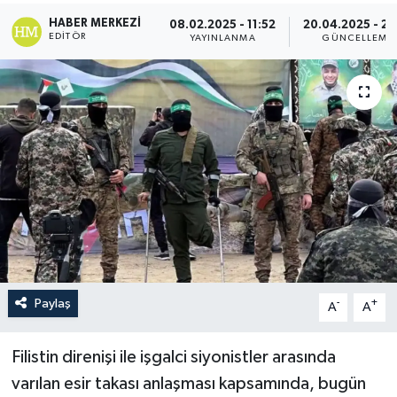
HABER MERKEZI
08.02.2025 - 11:52
20.04.2025 - 21
Politika
EDITÖR
YAYINLANMA
GÜNCELLEME
Sağlık
Spor
Teknoloji
Yaşam
Paylaş
-
+
A
A
Filistin direnişi ile işgalci siyonistler arasında
varılan esir takası anlaşması kapsamında, bugün