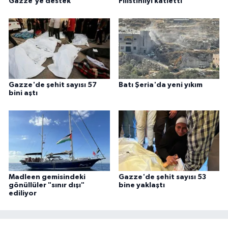
Gazze'ye destek
Filistinliyi katletti
Gazze'de şehit sayısı 57
Batı Şeria'da yeni yıkım
bini aştı
Madleen gemisindeki
Gazze'de şehit sayısı 53
gönüllüler "sınır dışı"
bine yaklaştı
ediliyor