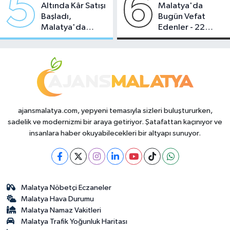
5
6
Altında Kâr Satışı
Malatya'da
Başladı,
Bugün Vefat
Malatya'da
Edenler - 22
Makas Ne
Temmuz 2026
Durumda?
ajansmalatya.com, yepyeni temasıyla sizleri buluştururken,
sadelik ve modernizmi bir araya getiriyor. Şatafattan kaçınıyor ve
insanlara haber okuyabilecekleri bir altyapı sunuyor.
Malatya Nöbetçi Eczaneler
Malatya Hava Durumu
Malatya Namaz Vakitleri
Malatya Trafik Yoğunluk Haritası