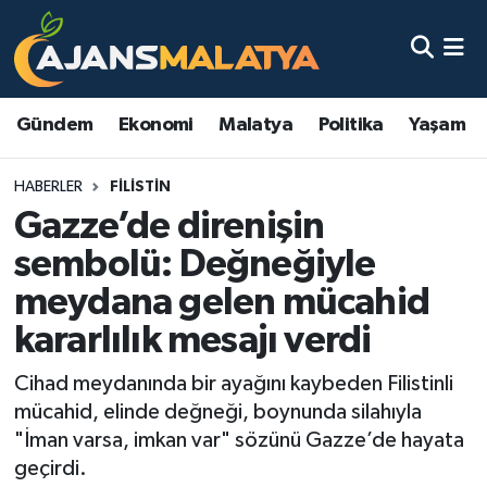
Asayiş
Malatya Nöbetçi Eczaneler
Gündem
Ekonomi
Malatya
Politika
Yaşam
Dünya
Malatya Hava Durumu
HABERLER
FILISTIN
Eğitim
Malatya Namaz Vakitleri
Gazze’de direnişin
Ekonomi
Malatya Trafik Yoğunluk Haritası
sembolü: Değneğiyle
meydana gelen mücahid
Gündem
TFF 3.Lig 2.Grup Puan Durumu ve Fikstür
kararlılık mesajı verdi
Kadın
Tüm Manşetler
Cihad meydanında bir ayağını kaybeden Filistinli
mücahid, elinde değneği, boynunda silahıyla
Kültür & Sanat
Son Dakika Haberleri
"İman varsa, imkan var" sözünü Gazze’de hayata
geçirdi.
Magazin
Haber Arşivi