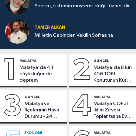
Sporcu, sistemin müşterisi değil; öznesidir.
TAMER ALKAN
Milletin Cebinden Vekilin Sofrasına
1
2
MALATYA
GÜNCEL
Malatya'da 4,1
Malatya'da 8 Bin
büyüklüğünde
456 TOKİ
deprem
Konutunun Kurası
Bugün Çekiliyor
3
4
GÜNCEL
MALATYA
Malatya ve
Malatya COP31
İlçelerinin Hava
İklim Zirvesi
Durumu - 24
Toplantısına Ev
Temmuz 2026
Sahipliği Yaptı
EKONOMI
MALATYA