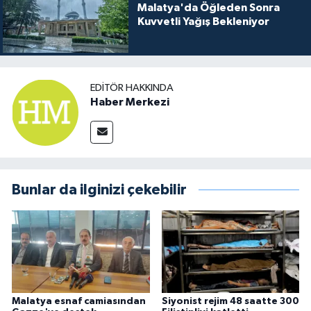
Malatya'da Öğleden Sonra
Kuvvetli Yağış Bekleniyor
EDITÖR HAKKINDA
Haber Merkezi
Bunlar da ilginizi çekebilir
Malatya esnaf camiasından
Siyonist rejim 48 saatte 300