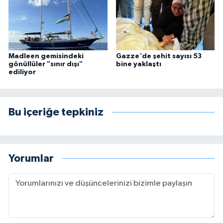
Madleen gemisindeki
Gazze'de şehit sayısı 53
gönüllüler "sınır dışı"
bine yaklaştı
ediliyor
Bu içeriğe tepkiniz
Yorumlar