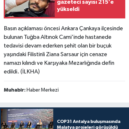
gazeteci sayısı 215'e
yükseldi
Basın açıklaması öncesi Ankara Çankaya ilçesinde
bulunan Tuğba Altınok Cami'inde hastanede
tedavisi devam ederken şehit olan bir buçuk
yaşındaki Filistinli Ziana Sarsaur için cenaze
namazı kılındı ve Karşıyaka Mezarlığında defin
edildi. (İLKHA)
Muhabir:
Haber Merkezi
COP31 Antalya buluşmasında
Malatya projeleri görüşüldü