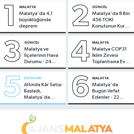
1
2
MALATYA
GÜNCEL
Malatya'da 4,1
Malatya'da 8 Bin
büyüklüğünde
456 TOKİ
deprem
Konutunun Kurası
Bugün Çekiliyor
3
4
GÜNCEL
MALATYA
Malatya ve
Malatya COP31
İlçelerinin Hava
İklim Zirvesi
Durumu - 24
Toplantısına Ev
Temmuz 2026
Sahipliği Yaptı
5
6
EKONOMI
MALATYA
Altında Kâr Satışı
Malatya'da
Başladı,
Bugün Vefat
Malatya'da
Edenler - 22
Makas Ne
Temmuz 2026
Durumda?