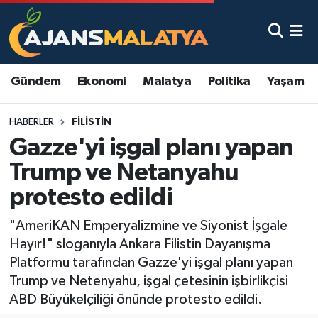
Asayiş
Malatya Nöbetçi Eczaneler
Gündem
Ekonomi
Malatya
Politika
Yaşam
Dünya
Malatya Hava Durumu
HABERLER
FILISTIN
Eğitim
Malatya Namaz Vakitleri
Gazze'yi işgal planı yapan
Ekonomi
Malatya Trafik Yoğunluk Haritası
Trump ve Netanyahu
protesto edildi
Gündem
TFF 3.Lig 2.Grup Puan Durumu ve Fikstür
"AmeriKAN Emperyalizmine ve Siyonist İşgale
Kadın
Tüm Manşetler
Hayır!" sloganıyla Ankara Filistin Dayanışma
Platformu tarafından Gazze'yi işgal planı yapan
Kültür & Sanat
Son Dakika Haberleri
Trump ve Netenyahu, işgal çetesinin işbirlikçisi
ABD Büyükelçiliği önünde protesto edildi.
Magazin
Haber Arşivi