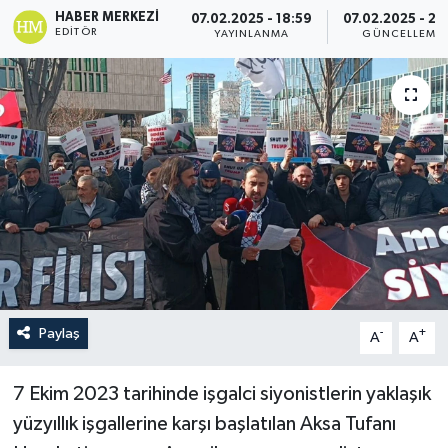
HABER MERKEZI
07.02.2025 - 18:59
07.02.2025 - 22
EDITÖR
Politika
YAYINLANMA
GÜNCELLEME
Sağlık
Spor
Teknoloji
Yaşam
Paylaş
-
+
A
A
7 Ekim 2023 tarihinde işgalci siyonistlerin yaklaşık
yüzyıllık işgallerine karşı başlatılan Aksa Tufanı