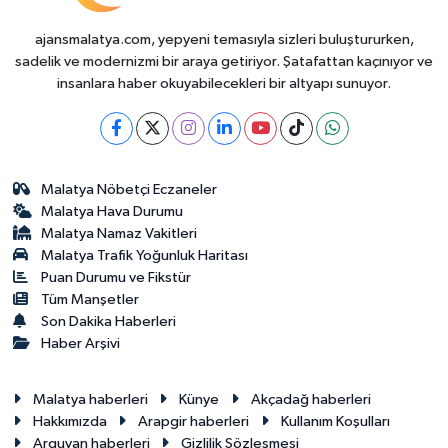
ajansmalatya.com, yepyeni temasıyla sizleri buluştururken,
sadelik ve modernizmi bir araya getiriyor. Şatafattan kaçınıyor ve
insanlara haber okuyabilecekleri bir altyapı sunuyor.
Malatya Nöbetçi Eczaneler
Malatya Hava Durumu
Malatya Namaz Vakitleri
Malatya Trafik Yoğunluk Haritası
Puan Durumu ve Fikstür
Tüm Manşetler
Son Dakika Haberleri
Haber Arşivi
Malatya haberleri
Künye
Akçadağ haberleri
Hakkımızda
Arapgir haberleri
Kullanım Koşulları
Arguvan haberleri
Gizlilik Sözleşmesi