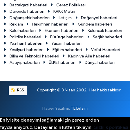
Battalgazi haberleri
Çerez Politikası
Darende haberleri
KVKK Metni
Doğanşehir haberleri
İletişim
Doğanyol haberleri
Reklam
Hekimhan haberleri
Gündem haberleri
Kale haberleri
Ekonomi haberleri
Kuluncak haberleri
Politika haberleri
Pütürge haberleri
Sağlık haberleri
Yazıhan haberleri
Yaşam haberleri
Yeşilyurt haberleri
Eğitim haberleri
Vefat Haberleri
Bilim ve Teknoloji haberleri
Kadın ve Aile haberleri
Asayiş haberleri
ÜLKE haberleri
Dünya haberleri
RSS
Copyright © 3 Nisan 2002 . Her hakkı saklıdır.
Haber Yazılımı:
TE Bilişim
En iyi site deneyimi sağlamak için çerezlerden
faydalanıyoruz. Detaylar için lütfen tıklayın.
Gizlilik politikası