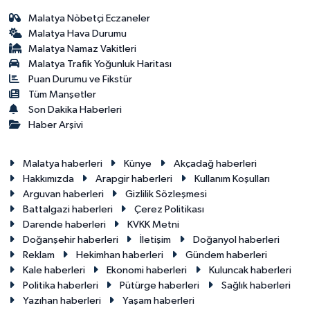
Malatya Nöbetçi Eczaneler
Malatya Hava Durumu
Malatya Namaz Vakitleri
Malatya Trafik Yoğunluk Haritası
Puan Durumu ve Fikstür
Tüm Manşetler
Son Dakika Haberleri
Haber Arşivi
Malatya haberleri
Künye
Akçadağ haberleri
Hakkımızda
Arapgir haberleri
Kullanım Koşulları
Arguvan haberleri
Gizlilik Sözleşmesi
Battalgazi haberleri
Çerez Politikası
Darende haberleri
KVKK Metni
Doğanşehir haberleri
İletişim
Doğanyol haberleri
Reklam
Hekimhan haberleri
Gündem haberleri
Kale haberleri
Ekonomi haberleri
Kuluncak haberleri
Politika haberleri
Pütürge haberleri
Sağlık haberleri
Yazıhan haberleri
Yaşam haberleri