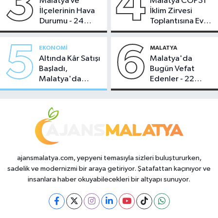
3
4
Malatya ve
Malatya COP31
İlçelerinin Hava
İklim Zirvesi
Durumu - 24
Toplantısına Ev
Temmuz 2026
Sahipliği Yaptı
5
6
EKONOMI
MALATYA
Altında Kâr Satışı
Malatya'da
Başladı,
Bugün Vefat
Malatya'da
Edenler - 22
Makas Ne
Temmuz 2026
Durumda?
ajansmalatya.com, yepyeni temasıyla sizleri buluştururken,
sadelik ve modernizmi bir araya getiriyor. Şatafattan kaçınıyor ve
insanlara haber okuyabilecekleri bir altyapı sunuyor.