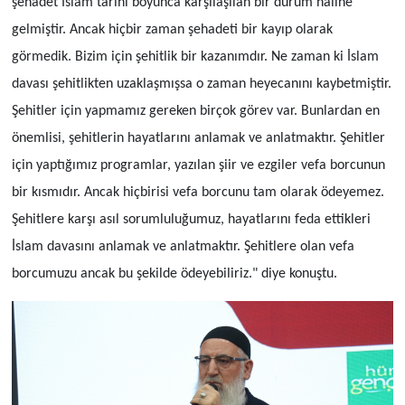
şehadet İslam tarihi boyunca karşılaşılan bir durum haline
gelmiştir. Ancak hiçbir zaman şehadeti bir kayıp olarak
görmedik. Bizim için şehitlik bir kazanımdır. Ne zaman ki İslam
davası şehitlikten uzaklaşmışsa o zaman heyecanını kaybetmiştir.
Şehitler için yapmamız gereken birçok görev var. Bunlardan en
önemlisi, şehitlerin hayatlarını anlamak ve anlatmaktır. Şehitler
için yaptığımız programlar, yazılan şiir ve ezgiler vefa borcunun
bir kısmıdır. Ancak hiçbirisi vefa borcunu tam olarak ödeyemez.
Şehitlere karşı asıl sorumluluğumuz, hayatlarını feda ettikleri
İslam davasını anlamak ve anlatmaktır. Şehitlere olan vefa
borcumuzu ancak bu şekilde ödeyebiliriz." diye konuştu.