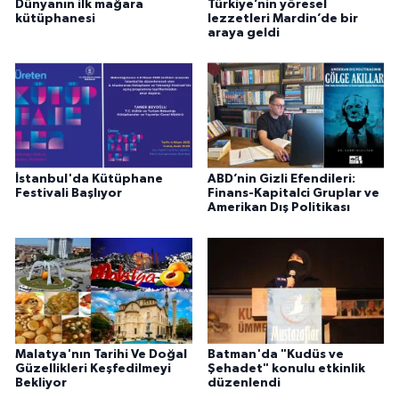
Dünyanın ilk mağara
Türkiye’nin yöresel
kütüphanesi
lezzetleri Mardin’de bir
araya geldi
İstanbul'da Kütüphane
ABD’nin Gizli Efendileri:
Festivali Başlıyor
Finans-Kapitalci Gruplar ve
Amerikan Dış Politikası
Malatya'nın Tarihi Ve Doğal
Batman'da "Kudüs ve
Güzellikleri Keşfedilmeyi
Şehadet" konulu etkinlik
Bekliyor
düzenlendi