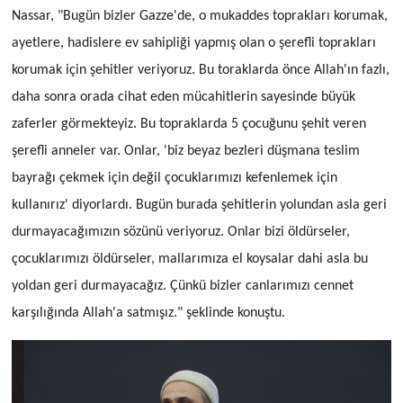
Nassar, "Bugün bizler Gazze'de, o mukaddes toprakları korumak,
ayetlere, hadislere ev sahipliği yapmış olan o şerefli toprakları
korumak için şehitler veriyoruz. Bu toraklarda önce Allah'ın fazlı,
daha sonra orada cihat eden mücahitlerin sayesinde büyük
zaferler görmekteyiz. Bu topraklarda 5 çocuğunu şehit veren
şerefli anneler var. Onlar, 'biz beyaz bezleri düşmana teslim
bayrağı çekmek için değil çocuklarımızı kefenlemek için
kullanırız' diyorlardı. Bugün burada şehitlerin yolundan asla geri
durmayacağımızın sözünü veriyoruz. Onlar bizi öldürseler,
çocuklarımızı öldürseler, mallarımıza el koysalar dahi asla bu
yoldan geri durmayacağız. Çünkü bizler canlarımızı cennet
karşılığında Allah'a satmışız." şeklinde konuştu.