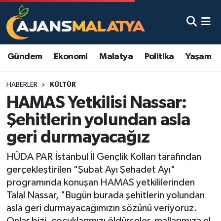
Asayiş
Malatya Nöbetçi Eczaneler
Gündem
Ekonomi
Malatya
Politika
Yaşam
Dünya
Malatya Hava Durumu
HABERLER
KÜLTÜR
Eğitim
Malatya Namaz Vakitleri
HAMAS Yetkilisi Nassar:
Ekonomi
Malatya Trafik Yoğunluk Haritası
Şehitlerin yolundan asla
geri durmayacağız
Gündem
TFF 3.Lig 2.Grup Puan Durumu ve Fikstür
HÜDA PAR İstanbul İl Gençlik Kolları tarafından
Kadın
Tüm Manşetler
gerçekleştirilen "Şubat Ayı Şehadet Ayı"
programında konuşan HAMAS yetkililerinden
Kültür & Sanat
Son Dakika Haberleri
Talal Nassar, "Bugün burada şehitlerin yolundan
asla geri durmayacağımızın sözünü veriyoruz.
Magazin
Haber Arşivi
Onlar bizi, çocuklarımızı öldürseler, mallarımıza el