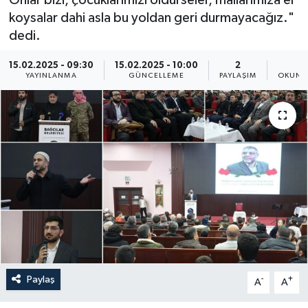
koysalar dahi asla bu yoldan geri durmayacağız."
Politika
dedi.
Sağlık
15.02.2025 - 09:30
15.02.2025 - 10:00
2
4
YAYINLANMA
GÜNCELLEME
PAYLAŞIM
OKUNM
Spor
Teknoloji
Yaşam
Paylaş
-
+
A
A