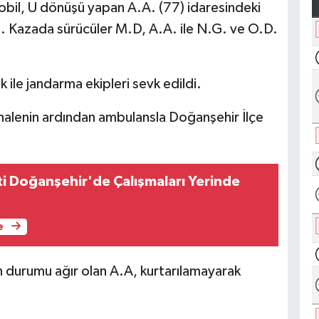
obil, U dönüşü yapan A.A. (77) idaresindeki
tı. Kazada sürücüler M.D, A.A. ile N.G. ve O.D.
 ile jandarma ekipleri sevk edildi.
dahalenin ardından ambulansla Doğanşehir İlçe
ti Doğanşehir'de Çalışmaları Yerinde
e
an durumu ağır olan A.A, kurtarılamayarak