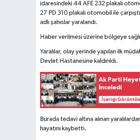
idaresindeki 44 AFE 232 plakalı otom
27 PD 310 plakalı otomobil ile çarpış
adlı şahıslar yaralandı.
Haber verilmesi üzerine bölgeye sağlık
Yaralılar, olay yerinde yapılan ilk mü
Devlet Hastanesine kaldırıldı.
Ak Parti Heye
İnceledi
İçeriği Görüntül
Burada tedavi altına alınan yaralılard
hayatını kaybetti.