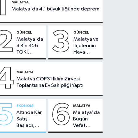
1
MALATYA
Malatya'da 4,1 büyüklüğünde deprem
2
3
GÜNCEL
GÜNCEL
Malatya'da
Malatya ve
8 Bin 456
İlçelerinin
TOKİ
Hava
Konutunun
Durumu -
Kurası
24
4
Bugün
Temmuz
MALATYA
Çekiliyor
2026
Malatya COP31 İklim Zirvesi
Toplantısına Ev Sahipliği Yaptı
5
6
EKONOMI
MALATYA
Altında Kâr
Malatya'da
Satışı
Bugün
Başladı,
Vefat
Malatya'da
Edenler -