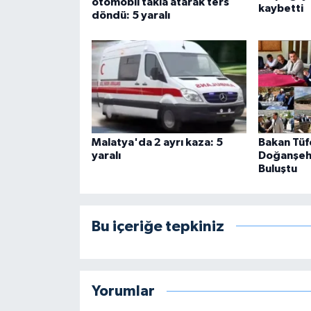
otomobil takla atarak ters
kaybetti
döndü: 5 yaralı
Malatya'da 2 ayrı kaza: 5
Bakan Tüf
yaralı
Doğanşehi
Buluştu
Bu içeriğe tepkiniz
Yorumlar