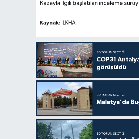
Kazayla ilgili başlatılan inceleme sürüy
Kaynak:
İLKHA
EDITÖRÜN SEÇTIĞI
COP31 Antalya
görüşüldü
EDITÖRÜN SEÇTIĞI
Malatya'da Bu
EDITÖRÜN SEÇTIĞI