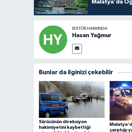
Malatya'da Öğ
EDITÖR HAKKINDA
Hasan Yağmur
Bunlar da ilginizi çekebilir
Sürücünün direksiyon
Malatya'd
hakimiyetini kaybettiği
çarptığı y