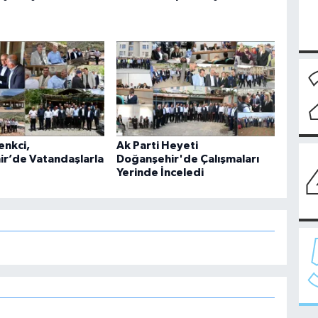
enkci,
Ak Parti Heyeti
r’de Vatandaşlarla
Doğanşehir'de Çalışmaları
Yerinde İnceledi