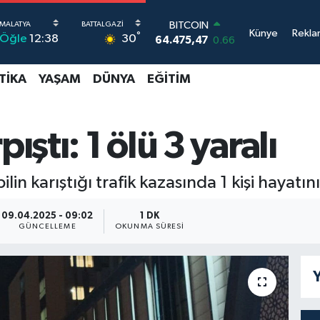
BITCOIN
64.475,47
0.66
DOLAR
Künye
Rekla
°
30
Öğle
12:38
47,5986
0.06
EURO
55,0700
0.1
TIKA
YAŞAM
DÜNYA
EĞITIM
STERLİN
64,2438
0.21
GRAM ALTIN
ıştı: 1 ölü 3 yaralı
6518.23
0.39
BİST100
13.703
0
in karıştığı trafik kazasında 1 kişi hayatını
09.04.2025 - 09:02
1 DK
GÜNCELLEME
OKUNMA SÜRESI
Y