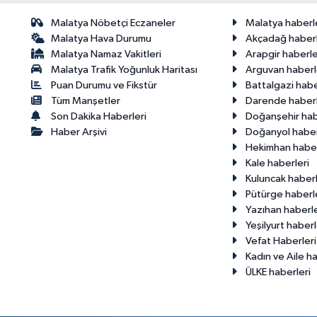
Malatya Nöbetçi Eczaneler
Malatya haberl
Malatya Hava Durumu
Akçadağ haberl
Malatya Namaz Vakitleri
Arapgir haberle
Malatya Trafik Yoğunluk Haritası
Arguvan haberl
Puan Durumu ve Fikstür
Battalgazi habe
Tüm Manşetler
Darende haberl
Son Dakika Haberleri
Doğanşehir hab
Haber Arşivi
Doğanyol haber
Hekimhan haber
Kale haberleri
Kuluncak haberl
Pütürge haberl
Yazıhan haberle
Yeşilyurt haberl
Vefat Haberleri
Kadın ve Aile ha
ÜLKE haberleri