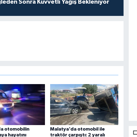
leden Sonra Kuvvetli Yağış Bekleniyor
a otomobilin
Malatya’da otomobil ile
aya hayatını
traktör çarpıştı: 2 yaralı