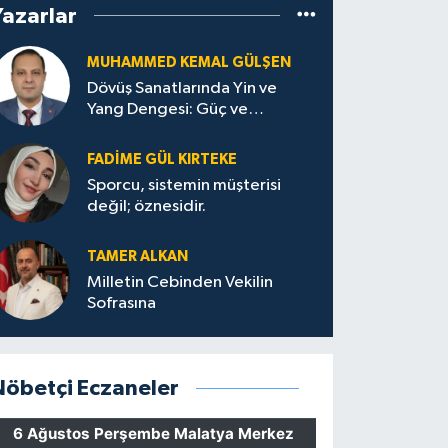
Yazarlar
MUHAMMED KEMAL GÜLŞEN
Dövüş Sanatlarında Yin ve
Yang Dengesi: Güç ve
Sakinliğin Uyumu
FADIME GÜL KIRTEKE
Sporcu, sistemin müşterisi
değil; öznesidir.
TAMER ALKAN
Milletin Cebinden Vekilin
Sofrasına
Nöbetçi Eczaneler