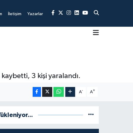
m
İletişim
Yazarlar
 kaybetti, 3 kişi yaralandı.
-
+
A
A
ükleniyor...