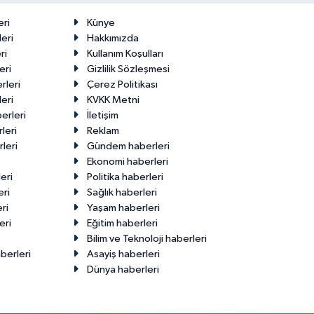
eri
Künye
eri
Hakkımızda
ri
Kullanım Koşulları
eri
Gizlilik Sözleşmesi
rleri
Çerez Politikası
eri
KVKK Metni
erleri
İletişim
leri
Reklam
leri
Gündem haberleri
Ekonomi haberleri
eri
Politika haberleri
eri
Sağlık haberleri
ri
Yaşam haberleri
eri
Eğitim haberleri
Bilim ve Teknoloji haberleri
berleri
Asayiş haberleri
Dünya haberleri