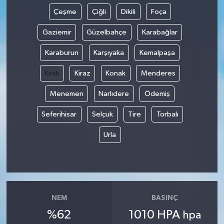
Çeşme
Çiğli
Dikili
Foça
Gaziemir
Güzelbahçe
Karabağlar
Karaburun
Karşıyaka
Kemalpaşa
Kınık
Kiraz
Konak
Menderes
Menemen
Narlıdere
Ödemiş
Seferihisar
Selçuk
Tire
Torbalı
Urla
NEM
BASINÇ
%62
1010 HPA
hpa