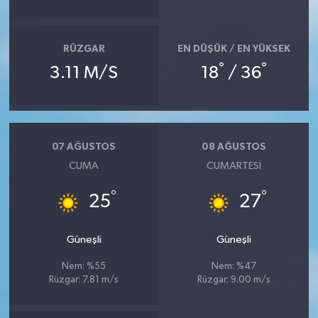
RÜZGAR
EN DÜŞÜK / EN YÜKSEK
°
°
3.11 M/S
18
/ 36
07 AĞUSTOS
08 AĞUSTOS
CUMA
CUMARTESI
°
°
25
27
Güneşli
Güneşli
Nem: %55
Nem: %47
Rüzgar: 7.81 m/s
Rüzgar: 9.00 m/s