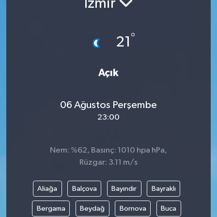
İzmir
Politika
°
21
Sağlık
Spor
Açık
Teknoloji
06 Ağustos Perşembe
Yaşam
23:00
Nem: %62, Basınç: 1010 hpa hPa,
Rüzgar: 3.11 m/s
Aliağa
Balçova
Bayındır
Bayraklı
Bergama
Beydağ
Bornova
Buca