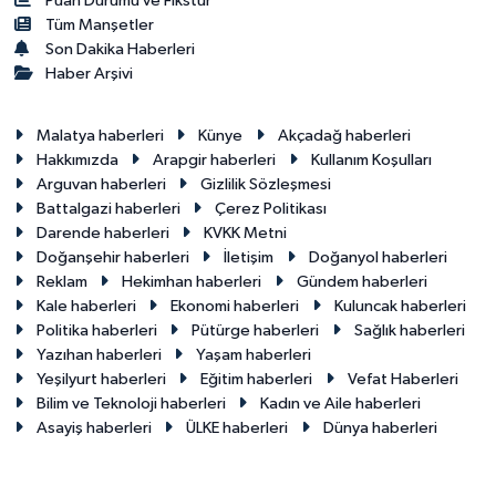
Puan Durumu ve Fikstür
Tüm Manşetler
Son Dakika Haberleri
Haber Arşivi
Malatya haberleri
Künye
Akçadağ haberleri
Hakkımızda
Arapgir haberleri
Kullanım Koşulları
Arguvan haberleri
Gizlilik Sözleşmesi
Battalgazi haberleri
Çerez Politikası
Darende haberleri
KVKK Metni
Doğanşehir haberleri
İletişim
Doğanyol haberleri
Reklam
Hekimhan haberleri
Gündem haberleri
Kale haberleri
Ekonomi haberleri
Kuluncak haberleri
Politika haberleri
Pütürge haberleri
Sağlık haberleri
Yazıhan haberleri
Yaşam haberleri
Yeşilyurt haberleri
Eğitim haberleri
Vefat Haberleri
Bilim ve Teknoloji haberleri
Kadın ve Aile haberleri
Asayiş haberleri
ÜLKE haberleri
Dünya haberleri