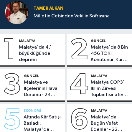
TAMER ALKAN
Milletin Cebinden Vekilin Sofrasına
1
2
MALATYA
GÜNCEL
Malatya'da 4,1
Malatya'da 8 Bin
büyüklüğünde
456 TOKİ
deprem
Konutunun Kurası
Bugün Çekiliyor
3
4
GÜNCEL
MALATYA
Malatya ve
Malatya COP31
İlçelerinin Hava
İklim Zirvesi
Durumu - 24
Toplantısına Ev
Temmuz 2026
Sahipliği Yaptı
5
6
EKONOMI
MALATYA
Altında Kâr Satışı
Malatya'da
Başladı,
Bugün Vefat
Malatya'da
Edenler - 22