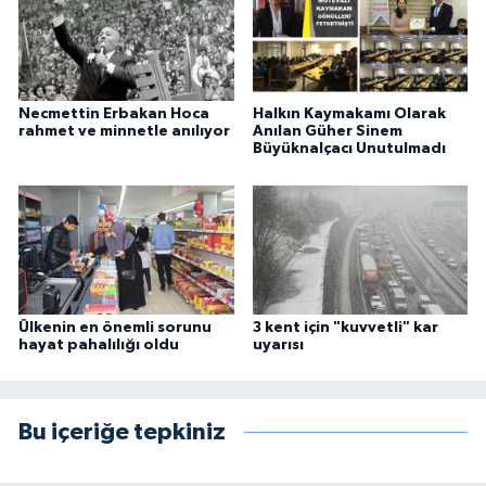
Necmettin Erbakan Hoca
Halkın Kaymakamı Olarak
rahmet ve minnetle anılıyor
Anılan Güher Sinem
Büyüknalçacı Unutulmadı
Ülkenin en önemli sorunu
3 kent için "kuvvetli" kar
hayat pahalılığı oldu
uyarısı
Bu içeriğe tepkiniz