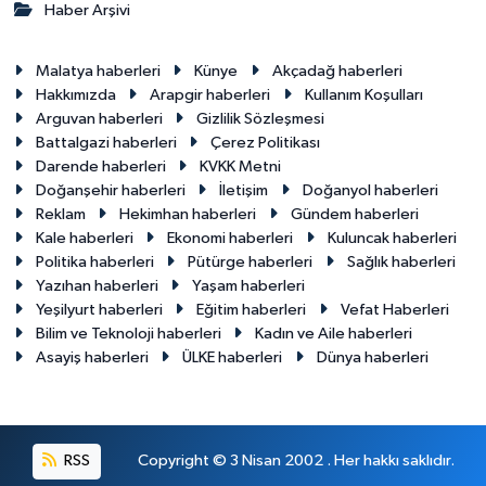
Haber Arşivi
Malatya haberleri
Künye
Akçadağ haberleri
Hakkımızda
Arapgir haberleri
Kullanım Koşulları
Arguvan haberleri
Gizlilik Sözleşmesi
Battalgazi haberleri
Çerez Politikası
Darende haberleri
KVKK Metni
Doğanşehir haberleri
İletişim
Doğanyol haberleri
Reklam
Hekimhan haberleri
Gündem haberleri
Kale haberleri
Ekonomi haberleri
Kuluncak haberleri
Politika haberleri
Pütürge haberleri
Sağlık haberleri
Yazıhan haberleri
Yaşam haberleri
Yeşilyurt haberleri
Eğitim haberleri
Vefat Haberleri
Bilim ve Teknoloji haberleri
Kadın ve Aile haberleri
Asayiş haberleri
ÜLKE haberleri
Dünya haberleri
RSS
Copyright © 3 Nisan 2002 . Her hakkı saklıdır.