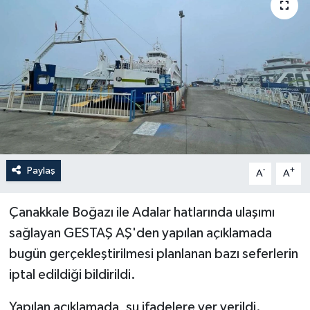
Politika
Sağlık
Spor
Teknoloji
Yaşam
Paylaş
-
+
A
A
Çanakkale Boğazı ile Adalar hatlarında ulaşımı
sağlayan GESTAŞ AŞ'den yapılan açıklamada
bugün gerçekleştirilmesi planlanan bazı seferlerin
iptal edildiği bildirildi.
Yapılan açıklamada, şu ifadelere yer verildi.