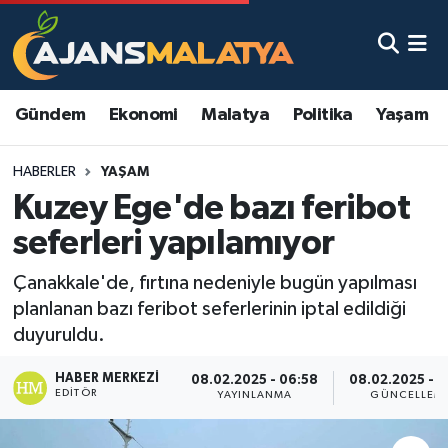
Asayiş
Malatya Nöbetçi Eczaneler
Gündem
Ekonomi
Malatya
Politika
Yaşam
Dünya
Malatya Hava Durumu
HABERLER
YAŞAM
Eğitim
Malatya Namaz Vakitleri
Kuzey Ege'de bazı feribot
Ekonomi
Malatya Trafik Yoğunluk Haritası
seferleri yapılamıyor
Gündem
TFF 3.Lig 2.Grup Puan Durumu ve Fikstür
Çanakkale'de, fırtına nedeniyle bugün yapılması
planlanan bazı feribot seferlerinin iptal edildiği
Kadın
Tüm Manşetler
duyuruldu.
HABER MERKEZI
Kültür & Sanat
Son Dakika Haberleri
08.02.2025 - 06:58
08.02.2025 - 1
EDITÖR
YAYINLANMA
GÜNCELLEM
Magazin
Haber Arşivi