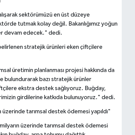
l"
çalışarak sektörümüzü en üst düzeye
sektörde tutmak kolay değil. Bakanlığımız yoğun
er devam edecek." dedi.
lirlenen stratejik ürünleri eken çiftçilere
arımsal üretimin planlanması projesi hakkında da
de bulundurarak bazı stratejik ürünler
çiftçilere ekstra destek sağlıyoruz. Buğday,
erimizin girdilerine katkıda bulunuyoruz." dedi.
n üzerinde tarımsal destek ödemesi yapıldı"
 milyarın üzerinde tarımsal destek ödemesi
yakın buğday, arpa tohumu dağıttık.