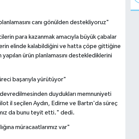
 planlamasını canı gönülden destekliyoruz"
cilerin para kazanmak amacıyla büyük çabalar
lerin elinde kalabildiğini ve hatta çöpe gittiğine
n yapılan ürün planlamasını desteklediklerini
 süreci başarıyla yürütüyor"
ına devredilmesinden duydukları memnuniyeti
pilot il seçilen Aydın, Edirne ve Bartın'da süreç
mız da bunu teyit etti." dedi.
nlığına müracaatlarımız var"