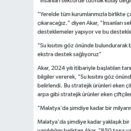
"İnsanları sektörde tutmak kolay deği
"Yerelde tüm kurumlarımızla birlikte 
çıkaracağız." diyen Akar, "İnsanları 
desteklemeler yapıyor ve bu destekl
"Su kısıtını göz önünde bulundurarak be
ekstra destek sağlıyoruz"
Akar, 2024 yılı itibariyle başlatılan t
bilgiler vererek, "Su kısıtını göz önün
belirlendi. Bu stratejik ürünleri eken 
arpa gibi stratejik ürünler eken çiftçil
"Malatya'da şimdiye kadar bir milyarı
Malatya'da şimdiye kadar yaklaşık bir
yapıldığını belirten Akar, "850 tona 