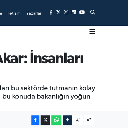
m
İletişim
Yazarlar
kar: İnsanları
ları bu sektörde tutmanın kolay
, bu konuda bakanlığın yoğun
-
+
A
A