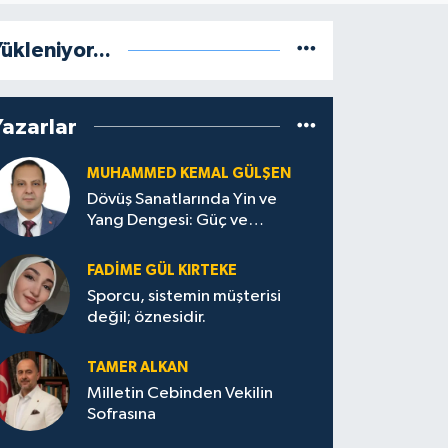
ükleniyor...
Yazarlar
MUHAMMED KEMAL GÜLŞEN
Dövüş Sanatlarında Yin ve
Yang Dengesi: Güç ve
Sakinliğin Uyumu
FADIME GÜL KIRTEKE
Sporcu, sistemin müşterisi
değil; öznesidir.
TAMER ALKAN
Milletin Cebinden Vekilin
Sofrasına