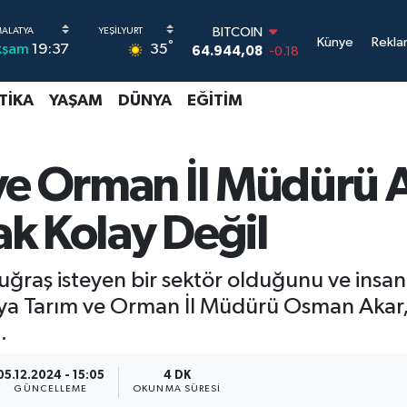
DOLAR
Künye
Rekla
°
35
kşam
19:37
47,7436
0.18
EURO
55,2510
0.32
TIKA
YAŞAM
DÜNYA
EĞITIM
STERLİN
64,4811
0.38
GRAM ALTIN
6660.55
0.03
ve Orman İl Müdürü A
BİST100
13.779
-14
k Kolay Değil
BITCOIN
64.944,08
-0.18
ğraş isteyen bir sektör olduğunu ve insan
tya Tarım ve Orman İl Müdürü Osman Akar
.
05.12.2024 - 15:05
4 DK
GÜNCELLEME
OKUNMA SÜRESI