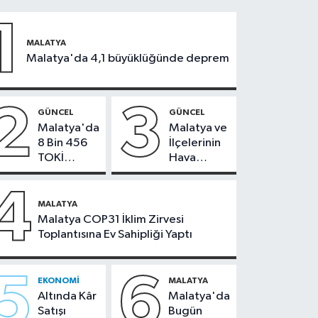
1
MALATYA
Malatya'da 4,1 büyüklüğünde deprem
2
3
GÜNCEL
GÜNCEL
Malatya'da
Malatya ve
8 Bin 456
İlçelerinin
TOKİ
Hava
Konutunun
Durumu -
Kurası
24
4
Bugün
Temmuz
MALATYA
Çekiliyor
2026
Malatya COP31 İklim Zirvesi
Toplantısına Ev Sahipliği Yaptı
5
6
EKONOMI
MALATYA
Altında Kâr
Malatya'da
Satışı
Bugün