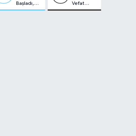
Başladı,
Vefat
Malatya'da
Edenler -
Makas Ne
22 Temmuz
Durumda?
2026