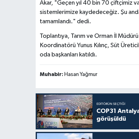
Akar, "Geçen yıl 40 bin 70 çiftçimiz va
sistemlerimize kaydedeceğiz. Şu anda 
tamamlandı." dedi.
Toplantıya, Tarım ve Orman İl Müdürü 
Koordinatörü Yunus Kılınç, Süt Üreticile
oda başkanları katıldı.
Muhabir:
Hasan Yağmur
EDITÖRÜN SEÇTIĞI
COP31 Antalya
görüşüldü