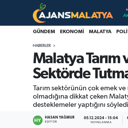
A
Asayiş
Malatya Nöbetçi Eczaneler
GÜNDEM
EKONOMI
MALATYA
POLI
Dünya
Malatya Hava Durumu
HABERLER
Eğitim
Malatya Namaz Vakitleri
Malatya Tarım 
Ekonomi
Malatya Trafik Yoğunluk Haritası
Sektörde Tutma
Gündem
TFF 3.Lig 2.Grup Puan Durumu ve Fikstür
Tarım sektörünün çok emek ve u
Kadın
Tüm Manşetler
olmadığına dikkat çeken Mala
desteklemeler yaptığını söyledi
Kültür & Sanat
Son Dakika Haberleri
HASAN YAĞMUR
05.12.2024 - 15:04
EDITÖR
YAYINLANMA
Magazin
Haber Arşivi