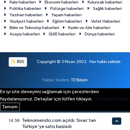
Kale haberleri
Ekonomi haberleri
Kuluncak haberleri
Politika haberleri
Pütürge haberleri
Sağlık haberleri
Yazıhan haberleri
Yaşam haberleri
Yeşilyurt haberleri
Eğitim haberleri
Vefat Haberleri
Bilim ve Teknoloji haberleri
Kadın ve Aile haberleri
Asayiş haberleri
ÜLKE haberleri
Dünya haberleri
RSS
Copyright © 3 Nisan 2002 . Her hakkı saklıdır.
Haber Yazılımı:
TE Bilişim
En iyi site deneyimi sağlamak için çerezlerden
faydalanıyoruz. Detaylar için lütfen tıklayın.
Gizlilik politikası
Tamam
Teknomendo.com açıldı: Sivas'tan
14:56
Türkiye'ye satış başladı