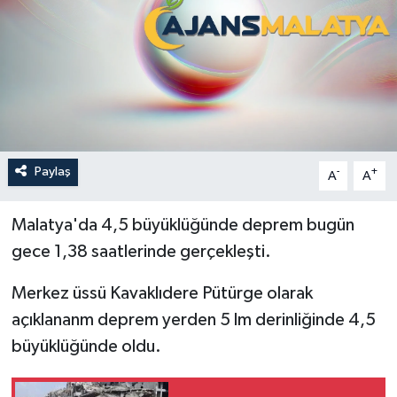
Politika
Sağlık
Spor
Teknoloji
Paylaş
-
+
A
A
Yaşam
Malatya'da 4,5 büyüklüğünde deprem bugün
gece 1,38 saatlerinde gerçekleşti.
Merkez üssü Kavaklıdere Pütürge olarak
açıklananm deprem yerden 5 lm derinliğinde 4,5
büyüklüğünde oldu.