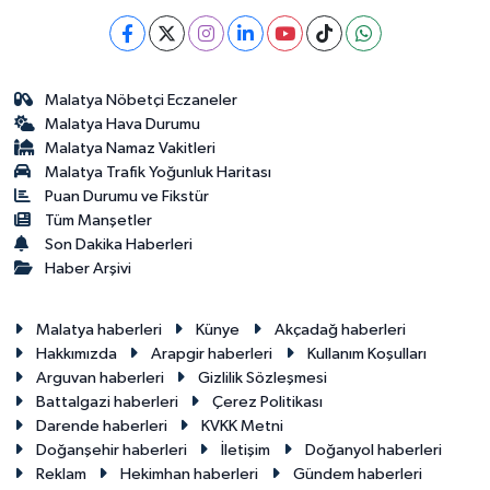
Malatya Nöbetçi Eczaneler
Malatya Hava Durumu
Malatya Namaz Vakitleri
Malatya Trafik Yoğunluk Haritası
Puan Durumu ve Fikstür
Tüm Manşetler
Son Dakika Haberleri
Haber Arşivi
Malatya haberleri
Künye
Akçadağ haberleri
Hakkımızda
Arapgir haberleri
Kullanım Koşulları
Arguvan haberleri
Gizlilik Sözleşmesi
Battalgazi haberleri
Çerez Politikası
Darende haberleri
KVKK Metni
Doğanşehir haberleri
İletişim
Doğanyol haberleri
Reklam
Hekimhan haberleri
Gündem haberleri