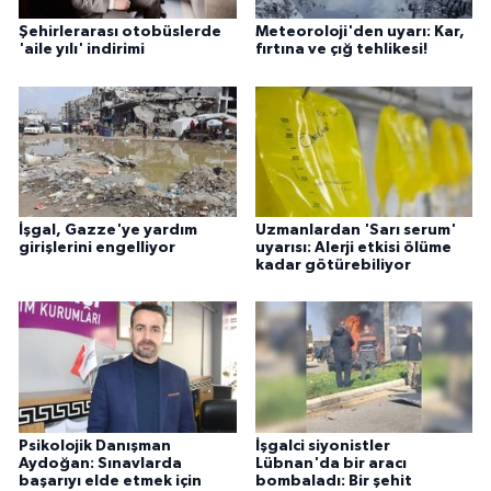
Şehirlerarası otobüslerde
Meteoroloji'den uyarı: Kar,
'aile yılı' indirimi
fırtına ve çığ tehlikesi!
İşgal, Gazze'ye yardım
Uzmanlardan 'Sarı serum'
girişlerini engelliyor
uyarısı: Alerji etkisi ölüme
kadar götürebiliyor
Psikolojik Danışman
İşgalci siyonistler
Aydoğan: Sınavlarda
Lübnan'da bir aracı
başarıyı elde etmek için
bombaladı: Bir şehit