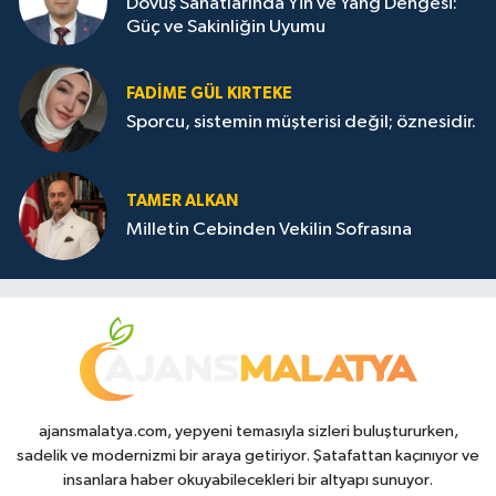
Dövüş Sanatlarında Yin ve Yang Dengesi:
Güç ve Sakinliğin Uyumu
FADIME GÜL KIRTEKE
Sporcu, sistemin müşterisi değil; öznesidir.
TAMER ALKAN
Milletin Cebinden Vekilin Sofrasına
ajansmalatya.com, yepyeni temasıyla sizleri buluştururken,
sadelik ve modernizmi bir araya getiriyor. Şatafattan kaçınıyor ve
insanlara haber okuyabilecekleri bir altyapı sunuyor.