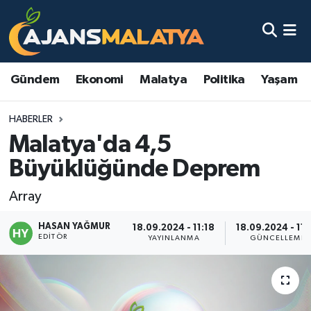
Asayiş
Malatya Nöbetçi Eczaneler
Gündem
Ekonomi
Malatya
Politika
Yaşam
Dünya
Malatya Hava Durumu
HABERLER
Eğitim
Malatya Namaz Vakitleri
Malatya'da 4,5
Ekonomi
Malatya Trafik Yoğunluk Haritası
Büyüklüğünde Deprem
Gündem
TFF 3.Lig 2.Grup Puan Durumu ve Fikstür
Array
HASAN YAĞMUR
Kadın
Tüm Manşetler
18.09.2024 - 11:18
18.09.2024 - 11:
EDITÖR
YAYINLANMA
GÜNCELLEME
Kültür & Sanat
Son Dakika Haberleri
Magazin
Haber Arşivi