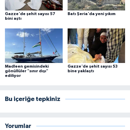
Gazze'de şehit sayısı 57
Batı Şeria'da yeni yıkım
bini aştı
Madleen gemisindeki
Gazze'de şehit sayısı 53
gönüllüler "sınır dışı"
bine yaklaştı
ediliyor
Bu içeriğe tepkiniz
Yorumlar