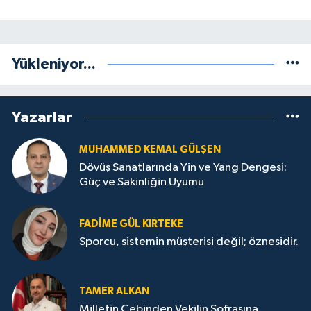
Yükleniyor...
Yazarlar
MUHAMMED KEMAL GÜLŞEN
Dövüş Sanatlarında Yin ve Yang Dengesi:
Güç ve Sakinliğin Uyumu
FADIME GÜL KIRTEKE
Sporcu, sistemin müşterisi değil; öznesidir.
TAMER ALKAN
Milletin Cebinden Vekilin Sofrasına