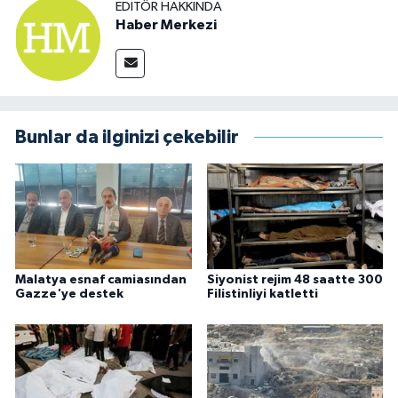
EDITÖR HAKKINDA
Haber Merkezi
Bunlar da ilginizi çekebilir
Malatya esnaf camiasından
Siyonist rejim 48 saatte 300
Gazze'ye destek
Filistinliyi katletti