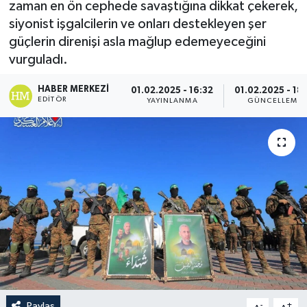
zaman en ön cephede savaştığına dikkat çekerek,
siyonist işgalcilerin ve onları destekleyen şer
Politika
güçlerin direnişi asla mağlup edemeyeceğini
vurguladı.
Sağlık
HABER MERKEZI
01.02.2025 - 16:32
01.02.2025 - 18:
Spor
EDITÖR
YAYINLANMA
GÜNCELLEME
Teknoloji
Yaşam
Paylaş
-
+