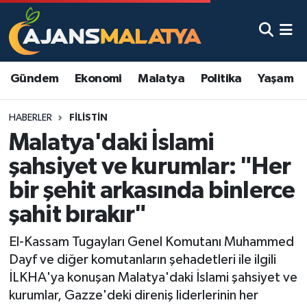
Asayiş
Malatya Nöbetçi Eczaneler
Gündem
Ekonomi
Malatya
Politika
Yaşam
Dünya
Malatya Hava Durumu
HABERLER
FILISTIN
Eğitim
Malatya Namaz Vakitleri
Malatya'daki İslami
Ekonomi
Malatya Trafik Yoğunluk Haritası
şahsiyet ve kurumlar: "Her
bir şehit arkasında binlerce
Gündem
TFF 3.Lig 2.Grup Puan Durumu ve Fikstür
şahit bırakır"
Kadın
Tüm Manşetler
El-Kassam Tugayları Genel Komutanı Muhammed
Dayf ve diğer komutanların şehadetleri ile ilgili
Kültür & Sanat
Son Dakika Haberleri
İLKHA'ya konuşan Malatya'daki İslami şahsiyet ve
kurumlar, Gazze'deki direniş liderlerinin her
Magazin
Haber Arşivi