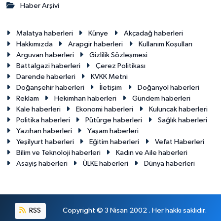
Haber Arşivi
Malatya haberleri
Künye
Akçadağ haberleri
Hakkımızda
Arapgir haberleri
Kullanım Koşulları
Arguvan haberleri
Gizlilik Sözleşmesi
Battalgazi haberleri
Çerez Politikası
Darende haberleri
KVKK Metni
Doğanşehir haberleri
İletişim
Doğanyol haberleri
Reklam
Hekimhan haberleri
Gündem haberleri
Kale haberleri
Ekonomi haberleri
Kuluncak haberleri
Politika haberleri
Pütürge haberleri
Sağlık haberleri
Yazıhan haberleri
Yaşam haberleri
Yeşilyurt haberleri
Eğitim haberleri
Vefat Haberleri
Bilim ve Teknoloji haberleri
Kadın ve Aile haberleri
Asayiş haberleri
ÜLKE haberleri
Dünya haberleri
RSS
Copyright © 3 Nisan 2002 . Her hakkı saklıdır.