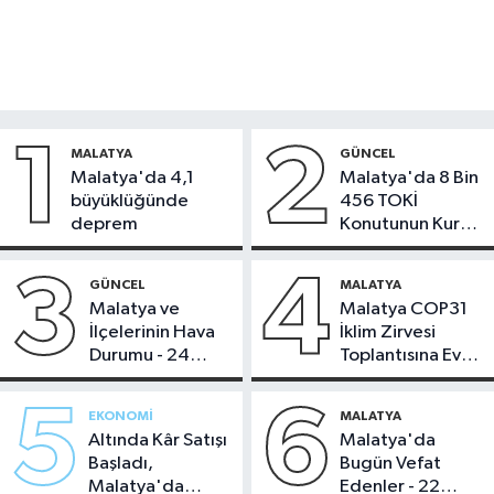
1
2
MALATYA
GÜNCEL
Malatya'da 4,1
Malatya'da 8 Bin
büyüklüğünde
456 TOKİ
deprem
Konutunun Kurası
Bugün Çekiliyor
3
4
GÜNCEL
MALATYA
Malatya ve
Malatya COP31
İlçelerinin Hava
İklim Zirvesi
Durumu - 24
Toplantısına Ev
Temmuz 2026
Sahipliği Yaptı
5
6
EKONOMI
MALATYA
Altında Kâr Satışı
Malatya'da
Başladı,
Bugün Vefat
Malatya'da
Edenler - 22