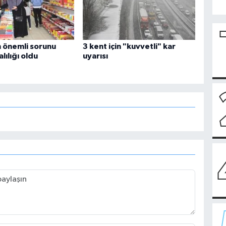
n önemli sorunu
3 kent için "kuvvetli" kar
lılığı oldu
uyarısı