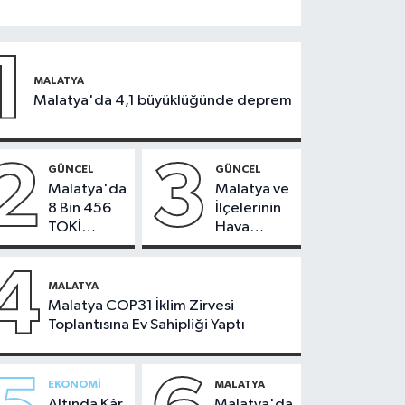
1
MALATYA
Malatya'da 4,1 büyüklüğünde deprem
2
3
GÜNCEL
GÜNCEL
Malatya'da
Malatya ve
8 Bin 456
İlçelerinin
TOKİ
Hava
Konutunun
Durumu -
Kurası
24
4
Bugün
Temmuz
MALATYA
Çekiliyor
2026
Malatya COP31 İklim Zirvesi
Toplantısına Ev Sahipliği Yaptı
EKONOMI
MALATYA
Altında Kâr
Malatya'da