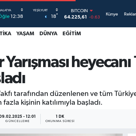
BITCOIN
64.225,61
-0.63
Künye
Rekla
°
18
Öğle
12:38
DOLAR
47,7143
0.16
EURO
TIKA
YAŞAM
DÜNYA
EĞITIM
55,0317
-0.02
STERLİN
64,2463
0.07
 Yarışması heyecanı 1
GRAM ALTIN
6510.40
0.45
BİST100
ladı
13.799
70
Vakfı tarafından düzenlenen ve tüm Türki
azla kişinin katılımıyla başladı.
09.02.2025 - 12:01
1 DK
GÜNCELLEME
OKUNMA SÜRESI