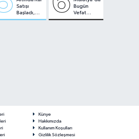
5
6
Satışı
Bugün
Başladı,
Vefat
Malatya'da
Edenler -
Makas Ne
22 Temmuz
Durumda?
2026
eri
Künye
eri
Hakkımızda
ri
Kullanım Koşulları
eri
Gizlilik Sözleşmesi