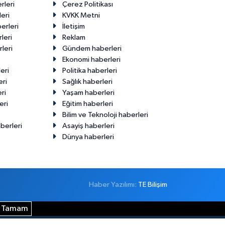
rleri
Çerez Politikası
eri
KVKK Metni
erleri
İletişim
leri
Reklam
leri
Gündem haberleri
Ekonomi haberleri
eri
Politika haberleri
eri
Sağlık haberleri
ri
Yaşam haberleri
eri
Eğitim haberleri
Bilim ve Teknoloji haberleri
berleri
Asayiş haberleri
Dünya haberleri
Haber Yazılımı:
TE Bilişim
Tamam