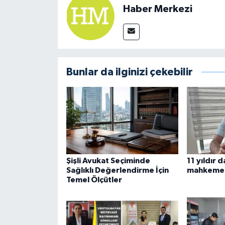
Haber Merkezi
Bunlar da ilginizi çekebilir
Şişli Avukat Seçiminde
11 yıldır
Sağlıklı Değerlendirme İçin
mahkeme 
Temel Ölçütler