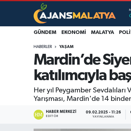
Asayiş
Malatya Nöbetçi Eczaneler
GÜNDEM
EKONOMI
MALATYA
POLI
Dünya
Malatya Hava Durumu
HABERLER
YAŞAM
Eğitim
Malatya Namaz Vakitleri
Mardin’de Siyer
Ekonomi
Malatya Trafik Yoğunluk Haritası
katılımcıyla baş
Gündem
TFF 3.Lig 2.Grup Puan Durumu ve Fikstür
Her yıl Peygamber Sevdalıları 
Kadın
Tüm Manşetler
Yarışması, Mardin'de 14 binden f
Kültür & Sanat
Son Dakika Haberleri
HABER MERKEZI
09.02.2025 - 11:26
EDITÖR
YAYINLANMA
Magazin
Haber Arşivi