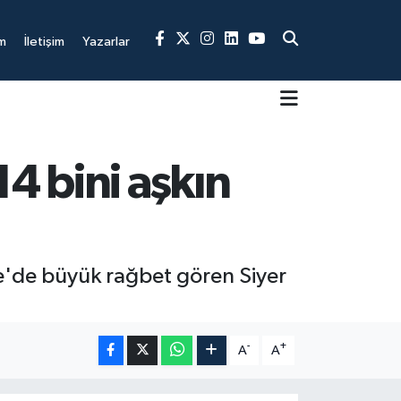
m
İletişim
Yazarlar
4 bini aşkın
ye'de büyük rağbet gören Siyer
-
+
A
A