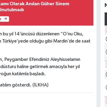
amı Olarak Anılan Güher Sinem
Unutulmadı
e
an bu yıl 14’üncüsü düzenlenen “O’nu Oku,
m Türkiye’yede olduğu gibi Mardin’de de saat
an, Peygamber Efendimiz Aleyhisselamın
üsturu haline getirmek amacıyla her yıl
yoğun katılımla başladı.
atılım gösterdi. (İLKHA)