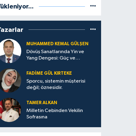
ükleniyor...
Yazarlar
MUHAMMED KEMAL GÜLŞEN
Dövüş Sanatlarında Yin ve
Yang Dengesi: Güç ve
Sakinliğin Uyumu
FADIME GÜL KIRTEKE
Sporcu, sistemin müşterisi
değil; öznesidir.
TAMER ALKAN
Milletin Cebinden Vekilin
Sofrasına