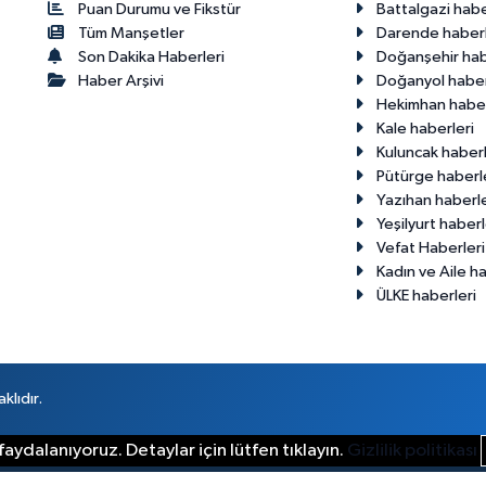
Puan Durumu ve Fikstür
Battalgazi habe
Tüm Manşetler
Darende haberl
Son Dakika Haberleri
Doğanşehir hab
Haber Arşivi
Doğanyol haber
Hekimhan haber
Kale haberleri
Kuluncak haberl
Pütürge haberl
Yazıhan haberle
Yeşilyurt haberl
Vefat Haberleri
Kadın ve Aile ha
ÜLKE haberleri
klıdır.
aydalanıyoruz. Detaylar için lütfen tıklayın.
Gizlilik politikası