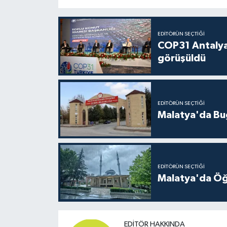
EDITÖRÜN SEÇTIĞI
COP31 Antalya
görüşüldü
EDITÖRÜN SEÇTIĞI
Malatya'da Bu
EDITÖRÜN SEÇTIĞI
Malatya'da Öğ
EDITÖR HAKKINDA