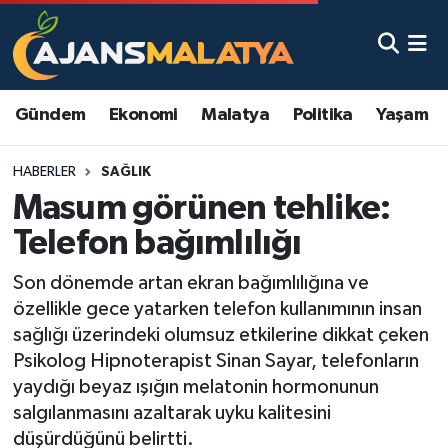
Asayiş
Malatya Nöbetçi Eczaneler
Gündem
Ekonomi
Malatya
Politika
Yaşam
Dünya
Malatya Hava Durumu
HABERLER
SAĞLIK
Eğitim
Malatya Namaz Vakitleri
Masum görünen tehlike:
Ekonomi
Malatya Trafik Yoğunluk Haritası
Telefon bağımlılığı
Gündem
TFF 3.Lig 2.Grup Puan Durumu ve Fikstür
Son dönemde artan ekran bağımlılığına ve
özellikle gece yatarken telefon kullanımının insan
Kadın
Tüm Manşetler
sağlığı üzerindeki olumsuz etkilerine dikkat çeken
Psikolog Hipnoterapist Sinan Sayar, telefonların
Kültür & Sanat
Son Dakika Haberleri
yaydığı beyaz ışığın melatonin hormonunun
salgılanmasını azaltarak uyku kalitesini
Magazin
Haber Arşivi
düşürdüğünü belirtti.