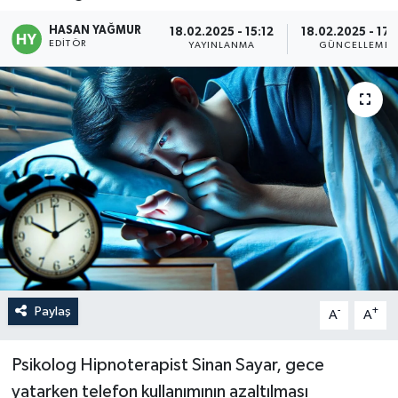
Politika
HASAN YAĞMUR
18.02.2025 - 15:12
18.02.2025 - 17:
EDITÖR
YAYINLANMA
GÜNCELLEME
Sağlık
Spor
Teknoloji
Yaşam
Paylaş
-
+
A
A
Psikolog Hipnoterapist Sinan Sayar, gece
yatarken telefon kullanımının azaltılması