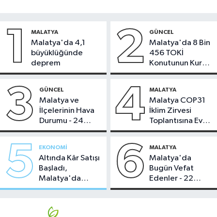
1
2
MALATYA
GÜNCEL
Malatya'da 4,1
Malatya'da 8 Bin
büyüklüğünde
456 TOKİ
deprem
Konutunun Kurası
Bugün Çekiliyor
3
4
GÜNCEL
MALATYA
Malatya ve
Malatya COP31
İlçelerinin Hava
İklim Zirvesi
Durumu - 24
Toplantısına Ev
Temmuz 2026
Sahipliği Yaptı
5
6
EKONOMI
MALATYA
Altında Kâr Satışı
Malatya'da
Başladı,
Bugün Vefat
Malatya'da
Edenler - 22
Makas Ne
Temmuz 2026
Durumda?