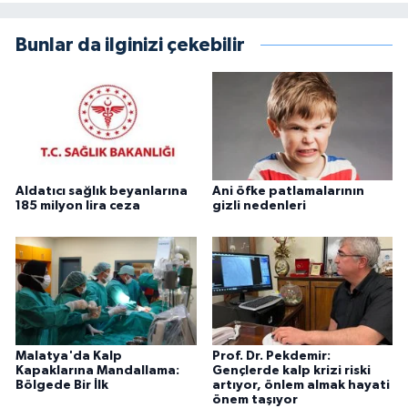
Bunlar da ilginizi çekebilir
Aldatıcı sağlık beyanlarına
Ani öfke patlamalarının
185 milyon lira ceza
gizli nedenleri
Malatya'da Kalp
Prof. Dr. Pekdemir:
Kapaklarına Mandallama:
Gençlerde kalp krizi riski
Bölgede Bir İlk
artıyor, önlem almak hayati
önem taşıyor