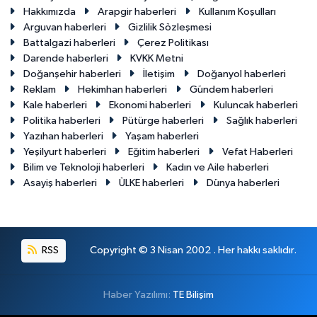
Hakkımızda
Arapgir haberleri
Kullanım Koşulları
Arguvan haberleri
Gizlilik Sözleşmesi
Battalgazi haberleri
Çerez Politikası
Darende haberleri
KVKK Metni
Doğanşehir haberleri
İletişim
Doğanyol haberleri
Reklam
Hekimhan haberleri
Gündem haberleri
Kale haberleri
Ekonomi haberleri
Kuluncak haberleri
Politika haberleri
Pütürge haberleri
Sağlık haberleri
Yazıhan haberleri
Yaşam haberleri
Yeşilyurt haberleri
Eğitim haberleri
Vefat Haberleri
Bilim ve Teknoloji haberleri
Kadın ve Aile haberleri
Asayiş haberleri
ÜLKE haberleri
Dünya haberleri
RSS
Copyright © 3 Nisan 2002 . Her hakkı saklıdır.
Haber Yazılımı:
TE Bilişim