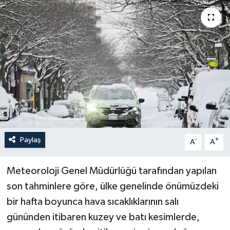
Politika
Sağlık
Spor
Teknoloji
Yaşam
Paylaş
-
+
A
A
Meteoroloji Genel Müdürlüğü tarafından yapılan
son tahminlere göre, ülke genelinde önümüzdeki
bir hafta boyunca hava sıcaklıklarının salı
gününden itibaren kuzey ve batı kesimlerde,