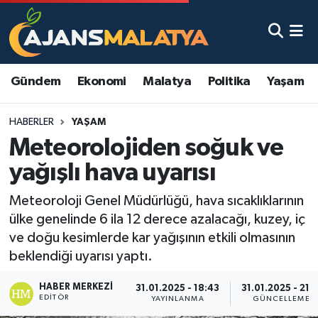
Asayiş
Malatya Nöbetçi Eczaneler
Gündem
Ekonomi
Malatya
Politika
Yaşam
Dünya
Malatya Hava Durumu
HABERLER
YAŞAM
Eğitim
Malatya Namaz Vakitleri
Meteorolojiden soğuk ve
Ekonomi
Malatya Trafik Yoğunluk Haritası
yağışlı hava uyarısı
Gündem
TFF 3.Lig 2.Grup Puan Durumu ve Fikstür
Meteoroloji Genel Müdürlüğü, hava sıcaklıklarının
ülke genelinde 6 ila 12 derece azalacağı, kuzey, iç
Kadın
Tüm Manşetler
ve doğu kesimlerde kar yağışının etkili olmasının
beklendiği uyarısı yaptı.
Kültür & Sanat
Son Dakika Haberleri
HABER MERKEZI
31.01.2025 - 18:43
31.01.2025 - 21:1
EDITÖR
YAYINLANMA
GÜNCELLEME
Magazin
Haber Arşivi