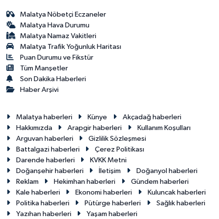
Malatya Nöbetçi Eczaneler
Malatya Hava Durumu
Malatya Namaz Vakitleri
Malatya Trafik Yoğunluk Haritası
Puan Durumu ve Fikstür
Tüm Manşetler
Son Dakika Haberleri
Haber Arşivi
Malatya haberleri
Künye
Akçadağ haberleri
Hakkımızda
Arapgir haberleri
Kullanım Koşulları
Arguvan haberleri
Gizlilik Sözleşmesi
Battalgazi haberleri
Çerez Politikası
Darende haberleri
KVKK Metni
Doğanşehir haberleri
İletişim
Doğanyol haberleri
Reklam
Hekimhan haberleri
Gündem haberleri
Kale haberleri
Ekonomi haberleri
Kuluncak haberleri
Politika haberleri
Pütürge haberleri
Sağlık haberleri
Yazıhan haberleri
Yaşam haberleri