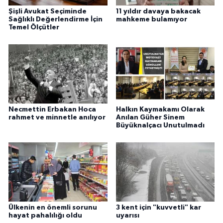
Şişli Avukat Seçiminde
11 yıldır davaya bakacak
Sağlıklı Değerlendirme İçin
mahkeme bulamıyor
Temel Ölçütler
Necmettin Erbakan Hoca
Halkın Kaymakamı Olarak
rahmet ve minnetle anılıyor
Anılan Güher Sinem
Büyüknalçacı Unutulmadı
Ülkenin en önemli sorunu
3 kent için "kuvvetli" kar
hayat pahalılığı oldu
uyarısı