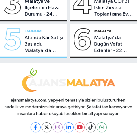
3
4
Malatya ve
Malatya COP31
İlçelerinin Hava
İklim Zirvesi
Durumu - 24
Toplantısına Ev
Temmuz 2026
Sahipliği Yaptı
5
6
EKONOMI
MALATYA
Altında Kâr Satışı
Malatya'da
Başladı,
Bugün Vefat
Malatya'da
Edenler - 22
Makas Ne
Temmuz 2026
Durumda?
ajansmalatya.com, yepyeni temasıyla sizleri buluştururken,
sadelik ve modernizmi bir araya getiriyor. Şatafattan kaçınıyor ve
insanlara haber okuyabilecekleri bir altyapı sunuyor.