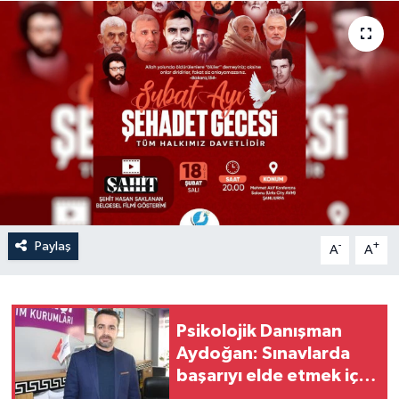
Politika
Sağlık
Spor
Teknoloji
Yaşam
Paylaş
-
+
A
A
Psikolojik Danışman
Aydoğan: Sınavlarda
başarıyı elde etmek için
sabır, disiplin ve