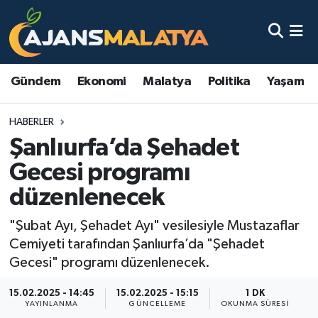
Asayiş
Malatya Nöbetçi Eczaneler
Gündem
Ekonomi
Malatya
Politika
Yaşam
Dünya
Malatya Hava Durumu
HABERLER
Eğitim
Malatya Namaz Vakitleri
Şanlıurfa’da Şehadet
Ekonomi
Malatya Trafik Yoğunluk Haritası
Gecesi programı
düzenlenecek
Gündem
TFF 3.Lig 2.Grup Puan Durumu ve Fikstür
"Şubat Ayı, Şehadet Ayı" vesilesiyle Mustazaflar
Kadın
Tüm Manşetler
Cemiyeti tarafından Şanlıurfa’da "Şehadet
Gecesi" programı düzenlenecek.
Kültür & Sanat
Son Dakika Haberleri
15.02.2025 - 14:45
15.02.2025 - 15:15
1 DK
YAYINLANMA
GÜNCELLEME
OKUNMA SÜRESI
Magazin
Haber Arşivi