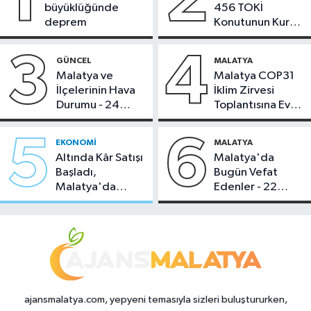
1
2
büyüklüğünde
456 TOKİ
deprem
Konutunun Kurası
Bugün Çekiliyor
3
4
GÜNCEL
MALATYA
Malatya ve
Malatya COP31
İlçelerinin Hava
İklim Zirvesi
Durumu - 24
Toplantısına Ev
Temmuz 2026
Sahipliği Yaptı
5
6
EKONOMI
MALATYA
Altında Kâr Satışı
Malatya'da
Başladı,
Bugün Vefat
Malatya'da
Edenler - 22
Makas Ne
Temmuz 2026
Durumda?
ajansmalatya.com, yepyeni temasıyla sizleri buluştururken,