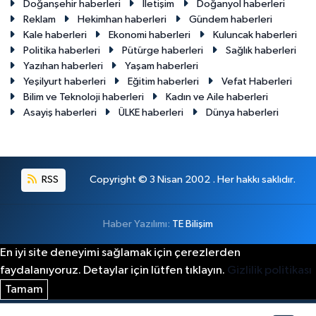
Doğanşehir haberleri
İletişim
Doğanyol haberleri
Reklam
Hekimhan haberleri
Gündem haberleri
Kale haberleri
Ekonomi haberleri
Kuluncak haberleri
Politika haberleri
Pütürge haberleri
Sağlık haberleri
Yazıhan haberleri
Yaşam haberleri
Yeşilyurt haberleri
Eğitim haberleri
Vefat Haberleri
Bilim ve Teknoloji haberleri
Kadın ve Aile haberleri
Asayiş haberleri
ÜLKE haberleri
Dünya haberleri
RSS
Copyright © 3 Nisan 2002 . Her hakkı saklıdır.
Haber Yazılımı:
TE Bilişim
En iyi site deneyimi sağlamak için çerezlerden
faydalanıyoruz. Detaylar için lütfen tıklayın.
Gizlilik politikası
Tamam