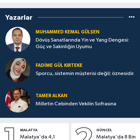
Yazarlar
MUHAMMED KEMAL GÜLŞEN
Dövüş Sanatlarında Yin ve Yang Dengesi:
Güç ve Sakinliğin Uyumu
FADIME GÜL KIRTEKE
Sporcu, sistemin müşterisi değil; öznesidir.
TAMER ALKAN
Milletin Cebinden Vekilin Sofrasına
MALATYA
GÜNCEL
Malatya'da 4,1
Malatya'da 8 Bin