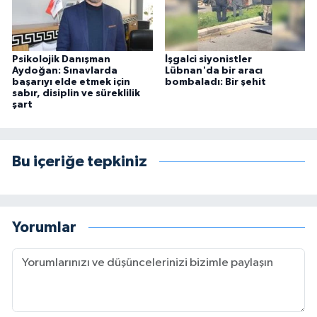
Psikolojik Danışman
İşgalci siyonistler
Aydoğan: Sınavlarda
Lübnan'da bir aracı
başarıyı elde etmek için
bombaladı: Bir şehit
sabır, disiplin ve süreklilik
şart
Bu içeriğe tepkiniz
Yorumlar