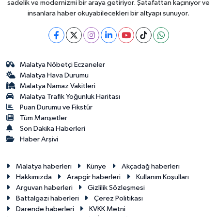
sadelik ve modernizmi bir araya getiriyor. Şatafattan kaçınıyor ve
insanlara haber okuyabilecekleri bir altyapı sunuyor.
Malatya Nöbetçi Eczaneler
Malatya Hava Durumu
Malatya Namaz Vakitleri
Malatya Trafik Yoğunluk Haritası
Puan Durumu ve Fikstür
Tüm Manşetler
Son Dakika Haberleri
Haber Arşivi
Malatya haberleri
Künye
Akçadağ haberleri
Hakkımızda
Arapgir haberleri
Kullanım Koşulları
Arguvan haberleri
Gizlilik Sözleşmesi
Battalgazi haberleri
Çerez Politikası
Darende haberleri
KVKK Metni