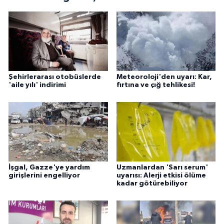
Şehirlerarası otobüslerde
Meteoroloji'den uyarı: Kar,
'aile yılı' indirimi
fırtına ve çığ tehlikesi!
İşgal, Gazze'ye yardım
Uzmanlardan 'Sarı serum'
girişlerini engelliyor
uyarısı: Alerji etkisi ölüme
kadar götürebiliyor