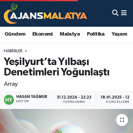
Asayiş
Malatya Nöbetçi Eczaneler
Gündem
Ekonomi
Malatya
Politika
Yaşam
Dünya
Malatya Hava Durumu
HABERLER
Eğitim
Malatya Namaz Vakitleri
Yeşilyurt’ta Yılbaşı
Ekonomi
Malatya Trafik Yoğunluk Haritası
Denetimleri Yoğunlaştı
Gündem
TFF 3.Lig 2.Grup Puan Durumu ve Fikstür
Array
HASAN YAĞMUR
Kadın
Tüm Manşetler
31.12.2024 - 22:23
18.01.2025 - 12:5
EDITÖR
YAYINLANMA
GÜNCELLEME
Kültür & Sanat
Son Dakika Haberleri
Magazin
Haber Arşivi