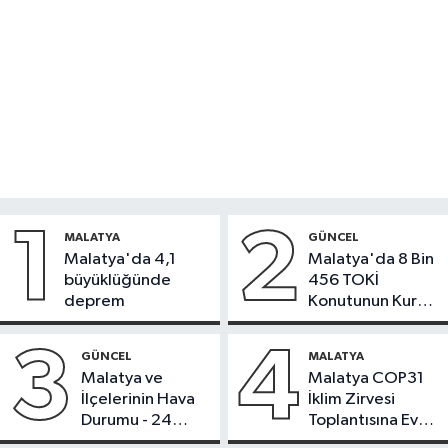
1
2
MALATYA
GÜNCEL
Malatya'da 4,1
Malatya'da 8 Bin
büyüklüğünde
456 TOKİ
deprem
Konutunun Kurası
Bugün Çekiliyor
3
4
GÜNCEL
MALATYA
Malatya ve
Malatya COP31
İlçelerinin Hava
İklim Zirvesi
Durumu - 24
Toplantısına Ev
Temmuz 2026
Sahipliği Yaptı