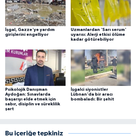
İşgal, Gazze'ye yardım
Uzmanlardan 'Sarı serum'
girişlerini engelliyor
uyarısı: Alerji etkisi ölüme
kadar götürebiliyor
Psikolojik Danışman
İşgalci siyonistler
Aydoğan: Sınavlarda
Lübnan'da bir aracı
başarıyı elde etmek için
bombaladı: Bir şehit
sabır, disiplin ve süreklilik
şart
Bu içeriğe tepkiniz