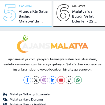
5
6
EKONOMI
MALATYA
Altında Kâr Satışı
Malatya'da
Başladı,
Bugün Vefat
Malatya'da
Edenler - 22
Makas Ne
Temmuz 2026
Durumda?
ajansmalatya.com, yepyeni temasıyla sizleri buluştururken,
sadelik ve modernizmi bir araya getiriyor. Şatafattan kaçınıyor ve
insanlara haber okuyabilecekleri bir altyapı sunuyor.
Malatya Nöbetçi Eczaneler
Malatya Hava Durumu
Malatya Namaz Vakitleri