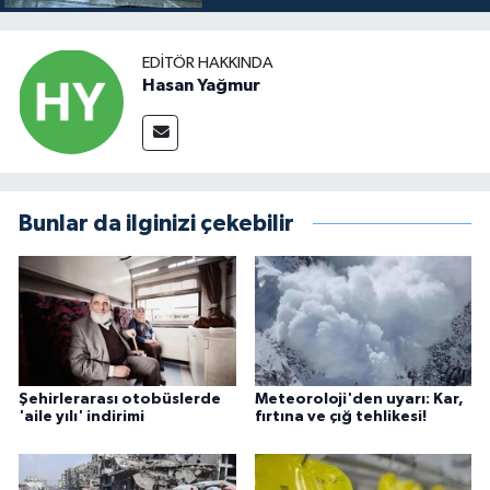
EDITÖR HAKKINDA
Hasan Yağmur
Bunlar da ilginizi çekebilir
Şehirlerarası otobüslerde
Meteoroloji'den uyarı: Kar,
'aile yılı' indirimi
fırtına ve çığ tehlikesi!