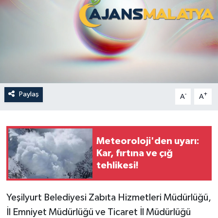
Politika
Sağlık
Spor
Teknoloji
Paylaş
-
+
A
A
Yaşam
Meteoroloji'den uyarı:
Kar, fırtına ve çığ
tehlikesi!
Yeşilyurt Belediyesi Zabıta Hizmetleri Müdürlüğü,
İl Emniyet Müdürlüğü ve Ticaret İl Müdürlüğü