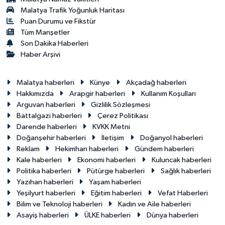
Malatya Trafik Yoğunluk Haritası
Puan Durumu ve Fikstür
Tüm Manşetler
Son Dakika Haberleri
Haber Arşivi
Malatya haberleri
Künye
Akçadağ haberleri
Hakkımızda
Arapgir haberleri
Kullanım Koşulları
Arguvan haberleri
Gizlilik Sözleşmesi
Battalgazi haberleri
Çerez Politikası
Darende haberleri
KVKK Metni
Doğanşehir haberleri
İletişim
Doğanyol haberleri
Reklam
Hekimhan haberleri
Gündem haberleri
Kale haberleri
Ekonomi haberleri
Kuluncak haberleri
Politika haberleri
Pütürge haberleri
Sağlık haberleri
Yazıhan haberleri
Yaşam haberleri
Yeşilyurt haberleri
Eğitim haberleri
Vefat Haberleri
Bilim ve Teknoloji haberleri
Kadın ve Aile haberleri
Asayiş haberleri
ÜLKE haberleri
Dünya haberleri