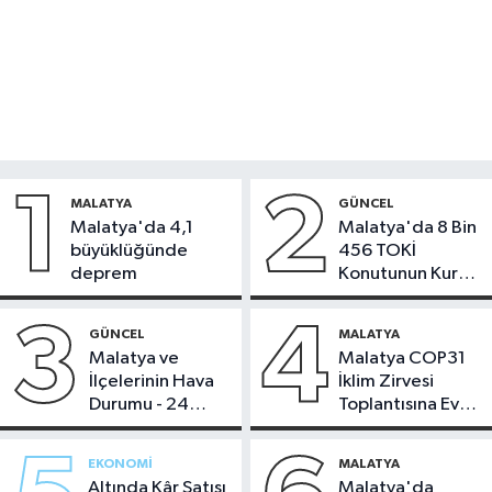
1
2
MALATYA
GÜNCEL
Malatya'da 4,1
Malatya'da 8 Bin
büyüklüğünde
456 TOKİ
deprem
Konutunun Kurası
Bugün Çekiliyor
3
4
GÜNCEL
MALATYA
Malatya ve
Malatya COP31
İlçelerinin Hava
İklim Zirvesi
Durumu - 24
Toplantısına Ev
Temmuz 2026
Sahipliği Yaptı
EKONOMI
MALATYA
Altında Kâr Satışı
Malatya'da