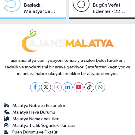
5
6
Başladı,
Bugün Vefat
Malatya'da
Edenler - 22
Makas Ne
Temmuz 2026
Durumda?
ajansmalatya.com, yepyeni temasıyla sizleri buluştururken,
sadelik ve modernizmi bir araya getiriyor. Şatafattan kaçınıyor ve
insanlara haber okuyabilecekleri bir altyapı sunuyor.
Malatya Nöbetçi Eczaneler
Malatya Hava Durumu
Malatya Namaz Vakitleri
Malatya Trafik Yoğunluk Haritası
Puan Durumu ve Fikstür