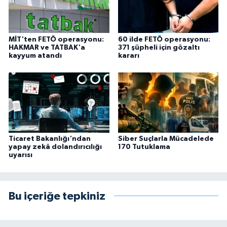
MİT'ten FETÖ operasyonu:
60 ilde FETÖ operasyonu:
HAKMAR ve TATBAK'a
371 şüpheli için gözaltı
kayyum atandı
kararı
Ticaret Bakanlığı'ndan
Siber Suçlarla Mücadelede
yapay zekâ dolandırıcılığı
170 Tutuklama
uyarısı
Bu içeriğe tepkiniz