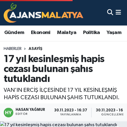
Asayiş
Malatya Nöbetçi Eczaneler
Gündem
Ekonomi
Malatya
Politika
Yaşam
Dünya
Malatya Hava Durumu
HABERLER
ASAYIŞ
Eğitim
Malatya Namaz Vakitleri
17 yıl kesinleşmiş hapis
Ekonomi
Malatya Trafik Yoğunluk Haritası
cezası bulunan şahıs
tutuklandı
Gündem
TFF 3.Lig 2.Grup Puan Durumu ve Fikstür
VAN’IN ERCİŞ İLÇESİNDE 17 YIL KESİNLEŞMİŞ
Kadın
Tüm Manşetler
HAPİS CEZASI BULUNAN ŞAHIS TUTUKLANDI.
Kültür & Sanat
Son Dakika Haberleri
HASAN YAĞMUR
30.11.2023 - 16:37
30.11.2023 - 16:
EDITÖR
YAYINLANMA
GÜNCELLEME
Magazin
Haber Arşivi