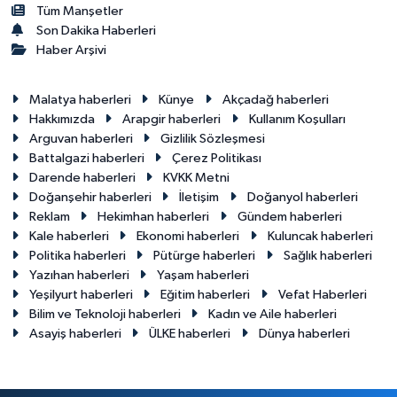
Tüm Manşetler
Son Dakika Haberleri
Haber Arşivi
Malatya haberleri
Künye
Akçadağ haberleri
Hakkımızda
Arapgir haberleri
Kullanım Koşulları
Arguvan haberleri
Gizlilik Sözleşmesi
Battalgazi haberleri
Çerez Politikası
Darende haberleri
KVKK Metni
Doğanşehir haberleri
İletişim
Doğanyol haberleri
Reklam
Hekimhan haberleri
Gündem haberleri
Kale haberleri
Ekonomi haberleri
Kuluncak haberleri
Politika haberleri
Pütürge haberleri
Sağlık haberleri
Yazıhan haberleri
Yaşam haberleri
Yeşilyurt haberleri
Eğitim haberleri
Vefat Haberleri
Bilim ve Teknoloji haberleri
Kadın ve Aile haberleri
Asayiş haberleri
ÜLKE haberleri
Dünya haberleri