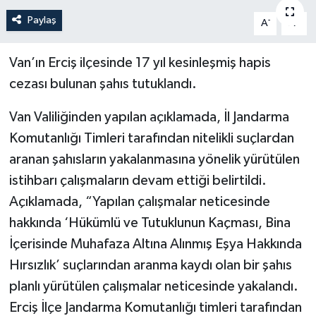
Paylaş
-
+
A
A
Politika
Sağlık
Van’ın Erciş ilçesinde 17 yıl kesinleşmiş hapis
cezası bulunan şahıs tutuklandı.
Spor
Van Valiliğinden yapılan açıklamada, İl Jandarma
Teknoloji
Komutanlığı Timleri tarafından nitelikli suçlardan
aranan şahısların yakalanmasına yönelik yürütülen
Yaşam
istihbarı çalışmaların devam ettiği belirtildi.
Açıklamada, “Yapılan çalışmalar neticesinde
hakkında ‘Hükümlü ve Tutuklunun Kaçması, Bina
İçerisinde Muhafaza Altına Alınmış Eşya Hakkında
Hırsızlık’ suçlarından aranma kaydı olan bir şahıs
planlı yürütülen çalışmalar neticesinde yakalandı.
Erciş İlçe Jandarma Komutanlığı timleri tarafından