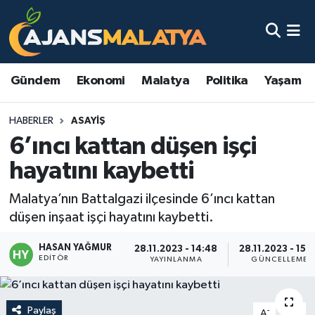
Asayiş
Malatya Nöbetçi Eczaneler
Gündem
Ekonomi
Malatya
Politika
Yaşam
Dünya
Malatya Hava Durumu
HABERLER
ASAYIŞ
Eğitim
Malatya Namaz Vakitleri
6’ıncı kattan düşen işçi
Ekonomi
Malatya Trafik Yoğunluk Haritası
hayatını kaybetti
Gündem
TFF 3.Lig 2.Grup Puan Durumu ve Fikstür
Malatya’nın Battalgazi ilçesinde 6’ıncı kattan
düşen inşaat işçi hayatını kaybetti.
Kadın
Tüm Manşetler
HASAN YAĞMUR
28.11.2023 - 14:48
28.11.2023 - 15:
EDITÖR
YAYINLANMA
GÜNCELLEME
Kültür & Sanat
Son Dakika Haberleri
Magazin
Haber Arşivi
Paylaş
-
+
A
A