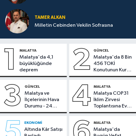
TAMER ALKAN
Milletin Cebinden Vekilin Sofrasına
1
2
MALATYA
GÜNCEL
Malatya'da 4,1
Malatya'da 8 Bin
büyüklüğünde
456 TOKİ
deprem
Konutunun Kurası
Bugün Çekiliyor
3
4
GÜNCEL
MALATYA
Malatya ve
Malatya COP31
İlçelerinin Hava
İklim Zirvesi
Durumu - 24
Toplantısına Ev
Temmuz 2026
Sahipliği Yaptı
5
6
EKONOMI
MALATYA
Altında Kâr Satışı
Malatya'da
Başladı,
Bugün Vefat