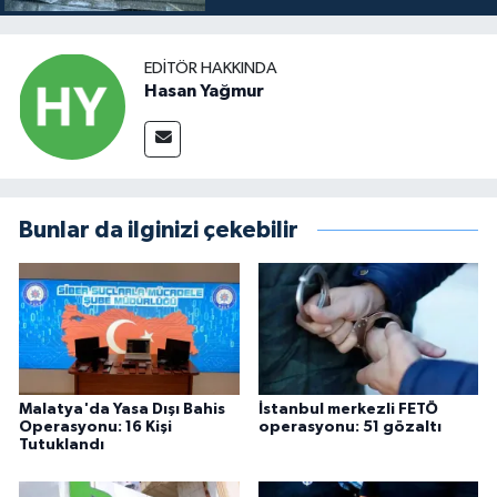
EDITÖR HAKKINDA
Hasan Yağmur
Bunlar da ilginizi çekebilir
Malatya'da Yasa Dışı Bahis
İstanbul merkezli FETÖ
Operasyonu: 16 Kişi
operasyonu: 51 gözaltı
Tutuklandı