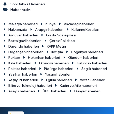
Son Dakika Haberleri
Haber Arşivi
Malatya haberleri
Künye
Akçadağ haberleri
Hakkımızda
Arapgir haberleri
Kullanım Koşulları
Arguvan haberleri
Gizlilik Sözleşmesi
Battalgazi haberleri
Çerez Politikası
Darende haberleri
KVKK Metni
Doğanşehir haberleri
İletişim
Doğanyol haberleri
Reklam
Hekimhan haberleri
Gündem haberleri
Kale haberleri
Ekonomi haberleri
Kuluncak haberleri
Politika haberleri
Pütürge haberleri
Sağlık haberleri
Yazıhan haberleri
Yaşam haberleri
Yeşilyurt haberleri
Eğitim haberleri
Vefat Haberleri
Bilim ve Teknoloji haberleri
Kadın ve Aile haberleri
Asayiş haberleri
ÜLKE haberleri
Dünya haberleri