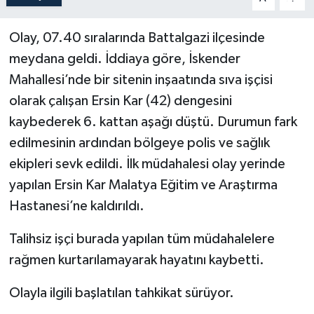
Politika
Olay, 07.40 sıralarında Battalgazi ilçesinde
meydana geldi. İddiaya göre, İskender
Sağlık
Mahallesi’nde bir sitenin inşaatında sıva işçisi
Spor
olarak çalışan Ersin Kar (42) dengesini
kaybederek 6. kattan aşağı düştü. Durumun fark
Teknoloji
edilmesinin ardından bölgeye polis ve sağlık
ekipleri sevk edildi. İlk müdahalesi olay yerinde
Yaşam
yapılan Ersin Kar Malatya Eğitim ve Araştırma
Hastanesi’ne kaldırıldı.
Talihsiz işçi burada yapılan tüm müdahalelere
rağmen kurtarılamayarak hayatını kaybetti.
Olayla ilgili başlatılan tahkikat sürüyor.