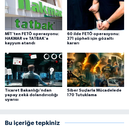
MİT'ten FETÖ operasyonu:
60 ilde FETÖ operasyonu:
HAKMAR ve TATBAK'a
371 şüpheli için gözaltı
kayyum atandı
kararı
Ticaret Bakanlığı'ndan
Siber Suçlarla Mücadelede
yapay zekâ dolandırıcılığı
170 Tutuklama
uyarısı
Bu içeriğe tepkiniz