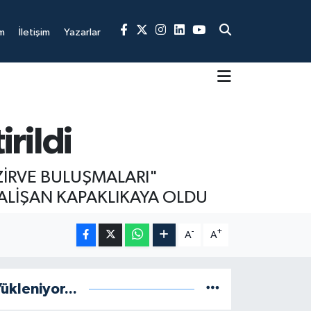
m
İletişim
Yazarlar
irildi
ZİRVE BULUŞMALARI"
ALİŞAN KAPAKLIKAYA OLDU
-
+
A
A
ükleniyor...