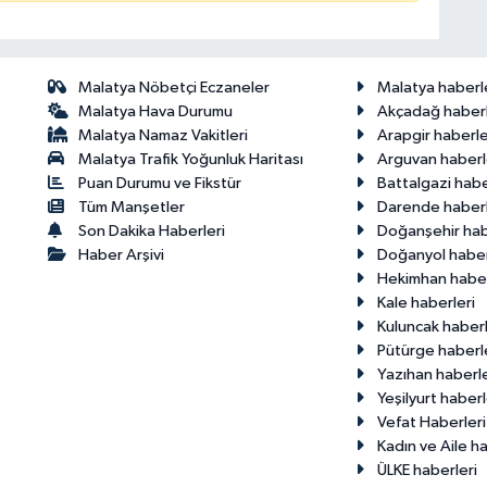
Malatya Nöbetçi Eczaneler
Malatya haberl
Malatya Hava Durumu
Akçadağ haberl
Malatya Namaz Vakitleri
Arapgir haberle
Malatya Trafik Yoğunluk Haritası
Arguvan haberl
Puan Durumu ve Fikstür
Battalgazi habe
Tüm Manşetler
Darende haberl
Son Dakika Haberleri
Doğanşehir hab
Haber Arşivi
Doğanyol haber
Hekimhan haber
Kale haberleri
Kuluncak haberl
Pütürge haberl
Yazıhan haberle
Yeşilyurt haberl
Vefat Haberleri
Kadın ve Aile ha
ÜLKE haberleri