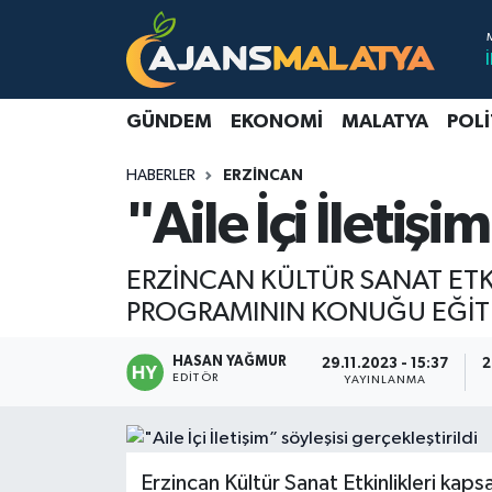
Asayiş
Malatya Nöbetçi Eczaneler
GÜNDEM
EKONOMI
MALATYA
POLI
Dünya
Malatya Hava Durumu
HABERLER
ERZINCAN
Eğitim
Malatya Namaz Vakitleri
"Aile İçi İletişi
Ekonomi
Malatya Trafik Yoğunluk Haritası
ERZİNCAN KÜLTÜR SANAT ETK
Gündem
TFF 3.Lig 2.Grup Puan Durumu ve Fikstür
PROGRAMININ KONUĞU EĞİTİM
Kadın
Tüm Manşetler
HASAN YAĞMUR
29.11.2023 - 15:37
2
EDITÖR
YAYINLANMA
Kültür & Sanat
Son Dakika Haberleri
Magazin
Haber Arşivi
Erzincan Kültür Sanat Etkinlikleri ka