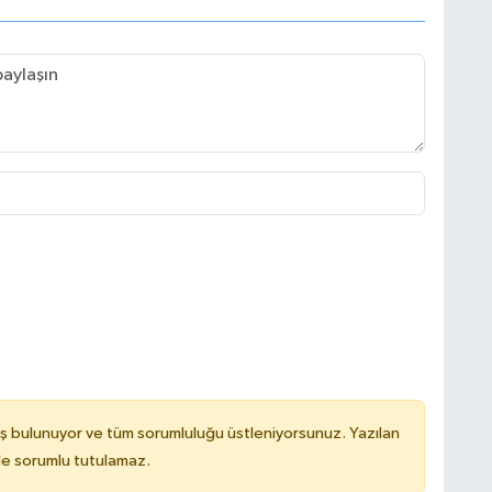
ş bulunuyor ve tüm sorumluluğu üstleniyorsunuz. Yazılan
de sorumlu tutulamaz.