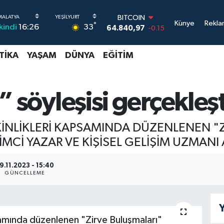
BITCOIN
Künye
Rekla
°
33
İkindi
16:26
64.840,97
-0.15
DOLAR
47,7436
0.18
TIKA
YAŞAM
DÜNYA
EĞITIM
EURO
55,2510
0.32
STERLİN
64,4811
0.38
m” söyleşisi gerçekleşt
GRAM ALTIN
6660.55
0
BİST100
İNLİKLERİ KAPSAMINDA DÜZENLENEN "
13.779
-14
Cİ YAZAR VE KİŞİSEL GELİŞİM UZMANI 
9.11.2023 - 15:40
GÜNCELLEME
Y
psamında düzenlenen "Zirve Buluşmaları"