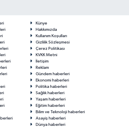
eri
Künye
eri
Hakkımızda
ri
Kullanım Koşulları
eri
Gizlilik Sözleşmesi
rleri
Çerez Politikası
eri
KVKK Metni
erleri
İletişim
leri
Reklam
leri
Gündem haberleri
Ekonomi haberleri
eri
Politika haberleri
eri
Sağlık haberleri
ri
Yaşam haberleri
eri
Eğitim haberleri
Bilim ve Teknoloji haberleri
berleri
Asayiş haberleri
Dünya haberleri