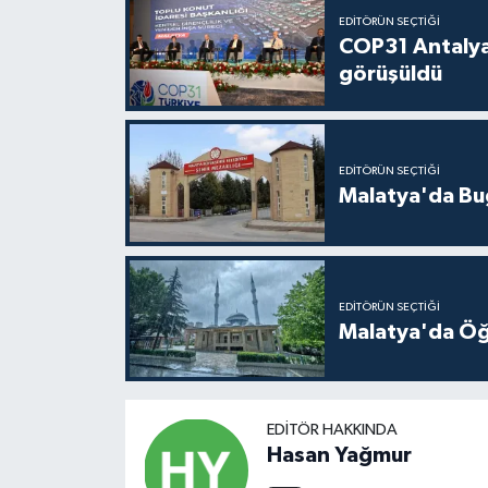
EDITÖRÜN SEÇTIĞI
COP31 Antalya
görüşüldü
EDITÖRÜN SEÇTIĞI
Malatya'da Bu
EDITÖRÜN SEÇTIĞI
Malatya'da Öğ
EDITÖR HAKKINDA
Hasan Yağmur