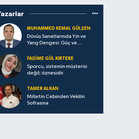
Yazarlar
MUHAMMED KEMAL GÜLŞEN
Dövüş Sanatlarında Yin ve
Yang Dengesi: Güç ve
Sakinliğin Uyumu
FADIME GÜL KIRTEKE
Sporcu, sistemin müşterisi
değil; öznesidir.
TAMER ALKAN
Milletin Cebinden Vekilin
Sofrasına