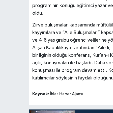
programının konuğu eğitimci yazar ve 
Politika
oldu.
Sağlık
Zirve buluşmaları kapsamında müftül
kayyımlara ve “Aile Buluşmaları” kapsa
Spor
ve 4-6 yaş grubu öğrenci velilerine yö
Alişan Kapaklıkaya tarafından "Aile İçi
Teknoloji
bir ilginin olduğu konferans, Kur’an-ı 
Yaşam
açılış konuşmaları ile başladı. Daha so
konuşması ile program devam etti. Ko
katılımcılar söyleşinin faydalı olduğunu
Kaynak:
İhlas Haber Ajansı