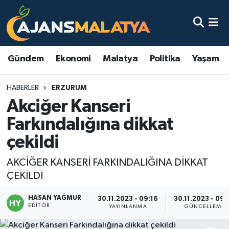
Asayiş
Malatya Nöbetçi Eczaneler
Gündem
Ekonomi
Malatya
Politika
Yaşam
Dünya
Malatya Hava Durumu
HABERLER
ERZURUM
Eğitim
Malatya Namaz Vakitleri
Akciğer Kanseri
Ekonomi
Malatya Trafik Yoğunluk Haritası
Farkındalığına dikkat
çekildi
Gündem
TFF 3.Lig 2.Grup Puan Durumu ve Fikstür
AKCİĞER KANSERİ FARKINDALIĞINA DİKKAT
Kadın
Tüm Manşetler
ÇEKİLDİ
Kültür & Sanat
Son Dakika Haberleri
HASAN YAĞMUR
30.11.2023 - 09:16
30.11.2023 - 09:
EDITÖR
YAYINLANMA
GÜNCELLEME
Magazin
Haber Arşivi