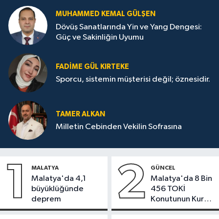
MUHAMMED KEMAL GÜLŞEN
Dövüş Sanatlarında Yin ve Yang Dengesi:
Güç ve Sakinliğin Uyumu
FADIME GÜL KIRTEKE
Sporcu, sistemin müşterisi değil; öznesidir.
TAMER ALKAN
Milletin Cebinden Vekilin Sofrasına
1
2
MALATYA
GÜNCEL
Malatya'da 4,1
Malatya'da 8 Bin
büyüklüğünde
456 TOKİ
deprem
Konutunun Kurası
Bugün Çekiliyor