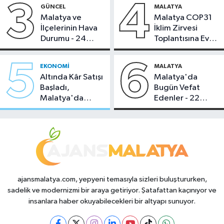
3
4
GÜNCEL
MALATYA
Malatya ve
Malatya COP31
İlçelerinin Hava
İklim Zirvesi
Durumu - 24
Toplantısına Ev
Temmuz 2026
Sahipliği Yaptı
5
6
EKONOMI
MALATYA
Altında Kâr Satışı
Malatya'da
Başladı,
Bugün Vefat
Malatya'da
Edenler - 22
Makas Ne
Temmuz 2026
Durumda?
ajansmalatya.com, yepyeni temasıyla sizleri buluştururken,
sadelik ve modernizmi bir araya getiriyor. Şatafattan kaçınıyor ve
insanlara haber okuyabilecekleri bir altyapı sunuyor.