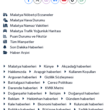
Malatya Nöbetçi Eczaneler
Malatya Hava Durumu
Malatya Namaz Vakitleri
Malatya Trafik Yoğunluk Haritası
Puan Durumu ve Fikstür
Tüm Manşetler
Son Dakika Haberleri
Haber Arşivi
Malatya haberleri
Künye
Akçadağ haberleri
Hakkımızda
Arapgir haberleri
Kullanım Koşulları
Arguvan haberleri
Gizlilik Sözleşmesi
Battalgazi haberleri
Çerez Politikası
Darende haberleri
KVKK Metni
Doğanşehir haberleri
İletişim
Doğanyol haberleri
Reklam
Hekimhan haberleri
Gündem haberleri
Kale haberleri
Ekonomi haberleri
Kuluncak haberleri
Politika haberleri
Pütürge haberleri
Sağlık haberleri