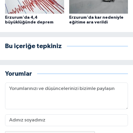
Erzurum'da 4,4
Erzurum'da kar nedeniyle
büyüklüğünde deprem
eğitime ara verildi
Bu içeriğe tepkiniz
Yorumlar