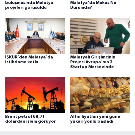
buluşmasında Malatya
Malatya'da Makas Ne
projeleri görüşüldü
Durumda?
İŞKUR'dan Malatya'da
Malatyalı Girişimcinin
istihdama katkı
Projesi Avrupa'nın 3.
Startup Merkezinde
Brent petrol 68,71
Altın fiyatları yeni güne
dolardan işlem görüyor
yukarı yönlü başladı