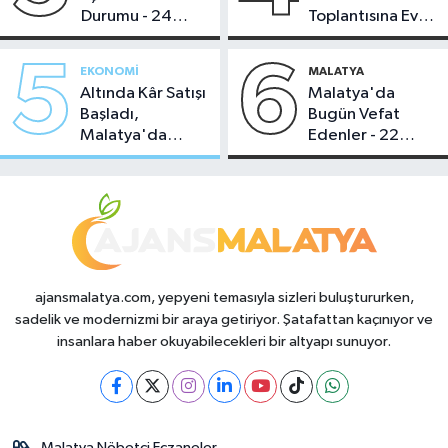
Durumu - 24
Toplantısına Ev
Temmuz 2026
Sahipliği Yaptı
5
6
EKONOMI
MALATYA
Altında Kâr Satışı
Malatya'da
Başladı,
Bugün Vefat
Malatya'da
Edenler - 22
Makas Ne
Temmuz 2026
Durumda?
ajansmalatya.com, yepyeni temasıyla sizleri buluştururken,
sadelik ve modernizmi bir araya getiriyor. Şatafattan kaçınıyor ve
insanlara haber okuyabilecekleri bir altyapı sunuyor.
Malatya Nöbetçi Eczaneler