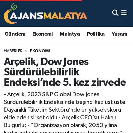
Asayiş
Malatya Nöbetçi Eczaneler
Gündem
Ekonomi
Malatya
Politika
Yaşam
Dünya
Malatya Hava Durumu
HABERLER
EKONOMI
Eğitim
Malatya Namaz Vakitleri
Arçelik, Dow Jones
Ekonomi
Malatya Trafik Yoğunluk Haritası
Sürdürülebilirlik
Endeksi’nde 5. kez zirvede
Gündem
TFF 3.Lig 2.Grup Puan Durumu ve Fikstür
- Arçelik, 2023 S&P Global Dow Jones
Kadın
Tüm Manşetler
Sürdürülebilirlik Endeksi’nde beşinci kez üst üste
Dayanıklı Tüketim Sektörü’nde en yüksek skoru
Kültür & Sanat
Son Dakika Haberleri
elde eden şirket oldu - Arçelik CEO’su Hakan
Bulgurlu: - "Organizasyon olarak, 2050 yılına
Magazin
Haber Arşivi
kadar net sıfır emisyona ulaşmayı hedefliyoruz" -