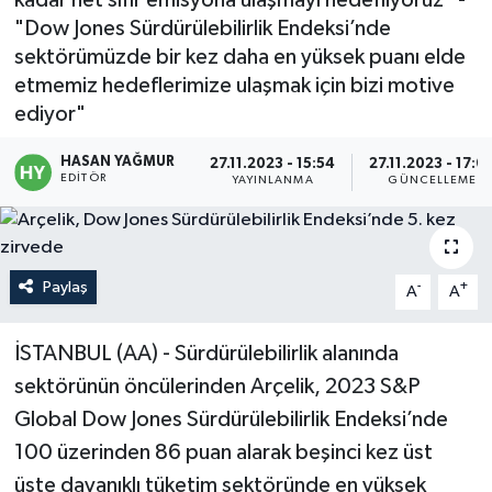
"Dow Jones Sürdürülebilirlik Endeksi’nde
Politika
sektörümüzde bir kez daha en yüksek puanı elde
etmemiz hedeflerimize ulaşmak için bizi motive
Sağlık
ediyor"
Spor
HASAN YAĞMUR
27.11.2023 - 15:54
27.11.2023 - 17:0
EDITÖR
YAYINLANMA
GÜNCELLEME
Teknoloji
Yaşam
Paylaş
-
+
A
A
İSTANBUL (AA) - Sürdürülebilirlik alanında
sektörünün öncülerinden Arçelik, 2023 S&P
Global Dow Jones Sürdürülebilirlik Endeksi’nde
100 üzerinden 86 puan alarak beşinci kez üst
üste dayanıklı tüketim sektöründe en yüksek