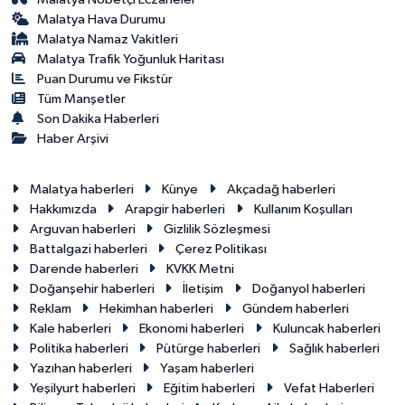
Malatya Hava Durumu
Malatya Namaz Vakitleri
Malatya Trafik Yoğunluk Haritası
Puan Durumu ve Fikstür
Tüm Manşetler
Son Dakika Haberleri
Haber Arşivi
Malatya haberleri
Künye
Akçadağ haberleri
Hakkımızda
Arapgir haberleri
Kullanım Koşulları
Arguvan haberleri
Gizlilik Sözleşmesi
Battalgazi haberleri
Çerez Politikası
Darende haberleri
KVKK Metni
Doğanşehir haberleri
İletişim
Doğanyol haberleri
Reklam
Hekimhan haberleri
Gündem haberleri
Kale haberleri
Ekonomi haberleri
Kuluncak haberleri
Politika haberleri
Pütürge haberleri
Sağlık haberleri
Yazıhan haberleri
Yaşam haberleri
Yeşilyurt haberleri
Eğitim haberleri
Vefat Haberleri