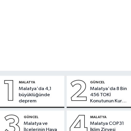
1
2
MALATYA
GÜNCEL
Malatya'da 4,1
Malatya'da 8 Bin
büyüklüğünde
456 TOKİ
deprem
Konutunun Kurası
Bugün Çekiliyor
3
4
GÜNCEL
MALATYA
Malatya ve
Malatya COP31
İlçelerinin Hava
İklim Zirvesi