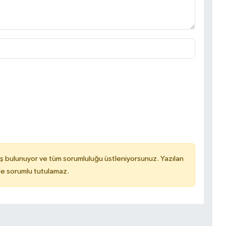
ş bulunuyor ve tüm sorumluluğu üstleniyorsunuz. Yazılan
de sorumlu tutulamaz.