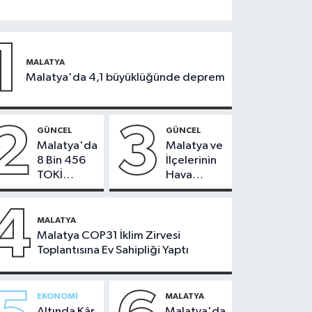
1
MALATYA
Malatya'da 4,1 büyüklüğünde deprem
2
3
GÜNCEL
GÜNCEL
Malatya'da
Malatya ve
8 Bin 456
İlçelerinin
TOKİ
Hava
Konutunun
Durumu -
Kurası
24
4
Bugün
Temmuz
MALATYA
Çekiliyor
2026
Malatya COP31 İklim Zirvesi
Toplantısına Ev Sahipliği Yaptı
EKONOMI
MALATYA
Altında Kâr
Malatya'da