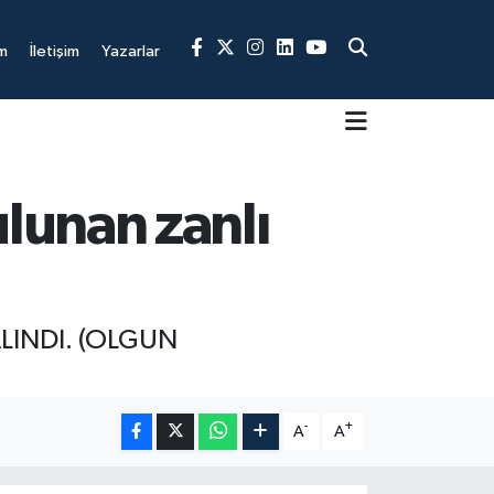
m
İletişim
Yazarlar
lunan zanlı
INDI. (OLGUN
-
+
A
A