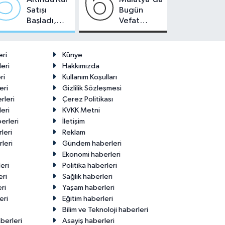
5
6
Satışı
Bugün
Başladı,
Vefat
Malatya'da
Edenler -
Makas Ne
22 Temmuz
Durumda?
2026
eri
Künye
eri
Hakkımızda
ri
Kullanım Koşulları
eri
Gizlilik Sözleşmesi
rleri
Çerez Politikası
eri
KVKK Metni
erleri
İletişim
leri
Reklam
leri
Gündem haberleri
Ekonomi haberleri
eri
Politika haberleri
eri
Sağlık haberleri
ri
Yaşam haberleri
eri
Eğitim haberleri
Bilim ve Teknoloji haberleri
berleri
Asayiş haberleri