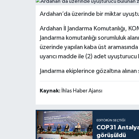
Politika
Ardahan’da üzerinde bir miktar uyuştu
Sağlık
Ardahan İl Jandarma Komutanlığı, KO
Jandarma komutanlığı sorumluluk alanı
Spor
üzerinde yapılan kaba üst aramasında
uyarıcı madde ile (2) adet uyuşturucu k
Teknoloji
Jandarma ekiplerince gözaltına alınan ş
Yaşam
Kaynak:
İhlas Haber Ajansı
EDITÖRÜN SEÇTIĞI
COP31 Antalya
görüşüldü