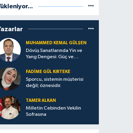
ükleniyor...
Yazarlar
MUHAMMED KEMAL GÜLŞEN
Dövüş Sanatlarında Yin ve
Yang Dengesi: Güç ve
Sakinliğin Uyumu
FADIME GÜL KIRTEKE
Sporcu, sistemin müşterisi
değil; öznesidir.
TAMER ALKAN
Milletin Cebinden Vekilin
Sofrasına