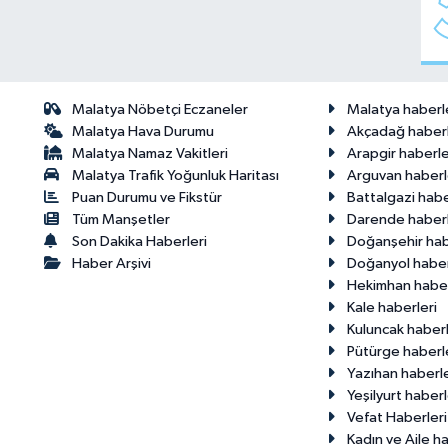
Malatya Nöbetçi Eczaneler
Malatya haberl
Malatya Hava Durumu
Akçadağ haberl
Malatya Namaz Vakitleri
Arapgir haberle
Malatya Trafik Yoğunluk Haritası
Arguvan haberl
Puan Durumu ve Fikstür
Battalgazi habe
Tüm Manşetler
Darende haberl
Son Dakika Haberleri
Doğanşehir hab
Haber Arşivi
Doğanyol haber
Hekimhan haber
Kale haberleri
Kuluncak haberl
Pütürge haberl
Yazıhan haberle
Yeşilyurt haberl
Vefat Haberleri
Kadın ve Aile ha