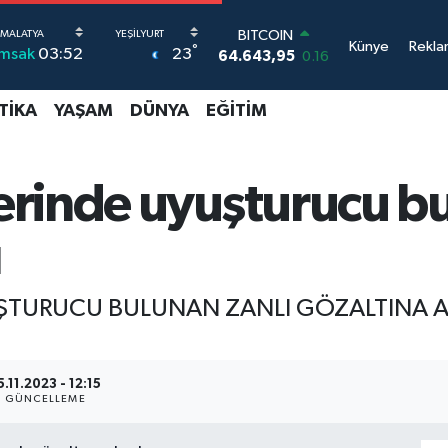
BITCOIN
Künye
Rekla
°
23
İmsak
03:52
64.643,95
0.16
DOLAR
47,6006
0.06
TIKA
YAŞAM
DÜNYA
EĞITIM
EURO
55,0250
0.02
STERLİN
64,2398
0.2
rinde uyuşturucu bu
GRAM ALTIN
6500.87
0.12
ı
BİST100
13.799
70
TURUCU BULUNAN ZANLI GÖZALTINA AL
5.11.2023 - 12:15
GÜNCELLEME