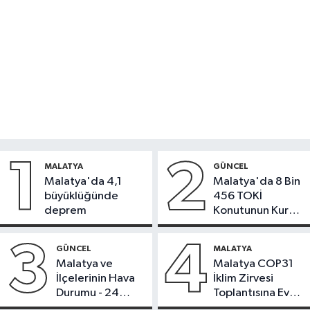
1
2
MALATYA
GÜNCEL
Malatya'da 4,1
Malatya'da 8 Bin
büyüklüğünde
456 TOKİ
deprem
Konutunun Kurası
Bugün Çekiliyor
3
4
GÜNCEL
MALATYA
Malatya ve
Malatya COP31
İlçelerinin Hava
İklim Zirvesi
Durumu - 24
Toplantısına Ev
Temmuz 2026
Sahipliği Yaptı