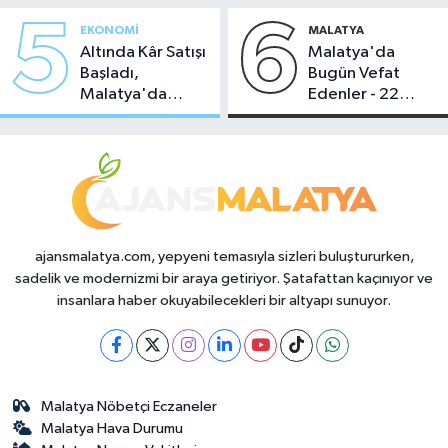
5
6
EKONOMI
MALATYA
Altında Kâr Satışı
Malatya'da
Başladı,
Bugün Vefat
Malatya'da
Edenler - 22
Makas Ne
Temmuz 2026
Durumda?
ajansmalatya.com, yepyeni temasıyla sizleri buluştururken,
sadelik ve modernizmi bir araya getiriyor. Şatafattan kaçınıyor ve
insanlara haber okuyabilecekleri bir altyapı sunuyor.
Malatya Nöbetçi Eczaneler
Malatya Hava Durumu