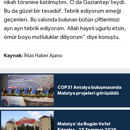
nikah törenine katılmıştım. O da Gaziantep’teydi.
Bu da güzel bir tesadüf. Tebrik ediyorum emeği
geçenleri. Bu salonda bulunan bütün çiftlerimizi
ayrı ayrı tebrik ediyorum. Allah hayırlı uğurlu etsin,
ömür boyu mutluluklar diliyorum” diye konuştu.
Kaynak:
İhlas Haber Ajansı
COP31 Antalya buluşmasında
Malatya projeleri görüşüldü
Malatya'da Bugün Vefat
Edenler - 25 Temmuz 2026