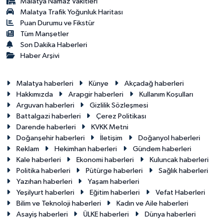
Malatya Namaz Vakitleri
Malatya Trafik Yoğunluk Haritası
Puan Durumu ve Fikstür
Tüm Manşetler
Son Dakika Haberleri
Haber Arşivi
Malatya haberleri
Künye
Akçadağ haberleri
Hakkımızda
Arapgir haberleri
Kullanım Koşulları
Arguvan haberleri
Gizlilik Sözleşmesi
Battalgazi haberleri
Çerez Politikası
Darende haberleri
KVKK Metni
Doğanşehir haberleri
İletişim
Doğanyol haberleri
Reklam
Hekimhan haberleri
Gündem haberleri
Kale haberleri
Ekonomi haberleri
Kuluncak haberleri
Politika haberleri
Pütürge haberleri
Sağlık haberleri
Yazıhan haberleri
Yaşam haberleri
Yeşilyurt haberleri
Eğitim haberleri
Vefat Haberleri
Bilim ve Teknoloji haberleri
Kadın ve Aile haberleri
Asayiş haberleri
ÜLKE haberleri
Dünya haberleri