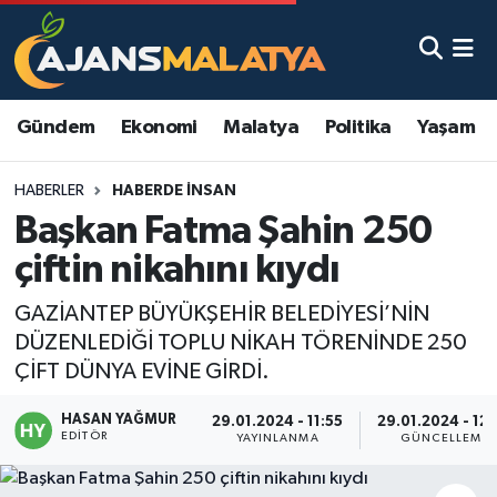
Asayiş
Malatya Nöbetçi Eczaneler
Gündem
Ekonomi
Malatya
Politika
Yaşam
Dünya
Malatya Hava Durumu
HABERLER
HABERDE INSAN
Eğitim
Malatya Namaz Vakitleri
Başkan Fatma Şahin 250
Ekonomi
Malatya Trafik Yoğunluk Haritası
çiftin nikahını kıydı
Gündem
TFF 3.Lig 2.Grup Puan Durumu ve Fikstür
GAZİANTEP BÜYÜKŞEHİR BELEDİYESİ’NİN
DÜZENLEDİĞİ TOPLU NİKAH TÖRENİNDE 250
Kadın
Tüm Manşetler
ÇİFT DÜNYA EVİNE GİRDİ.
HASAN YAĞMUR
Kültür & Sanat
Son Dakika Haberleri
29.01.2024 - 11:55
29.01.2024 - 12
EDITÖR
YAYINLANMA
GÜNCELLEME
Magazin
Haber Arşivi